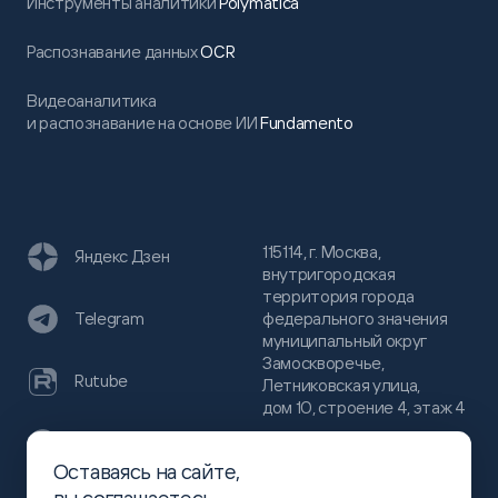
Инструменты аналитики
Polymatica
Распознавание данных
OCR
Видеоаналитика
и распознавание на основе ИИ
Fundamento
115114, г. Москва,
Яндекс Дзен
внутригородская
территория города
федерального значения
Telegram
муниципальный округ
Замоскворечье,
Rutube
Летниковская улица,
дом 10, строение 4, этаж 4
VC
Оставаясь на сайте,
(800)
300-68-80