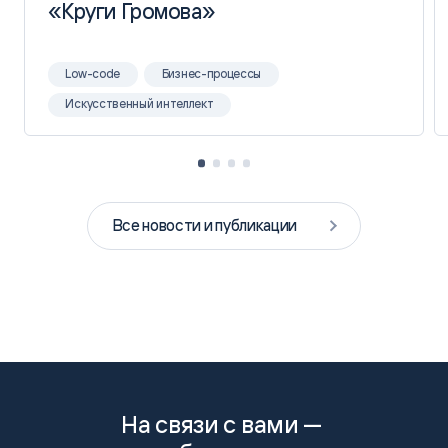
«Круги Громова»
«Круги Громова»
Low-code
Бизнес-процессы
Искусственный интеллект
Все новости и публикации
На связи с вами —