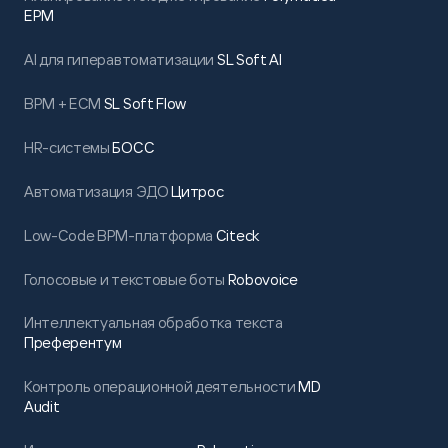
EPM
AI для гиперавтоматизации
SL Soft AI
BPM + ECM
SL Soft Flow
HR-системы
БОСС
Автоматизация ЭДО
Цитрос
Low-Code BPM-платформа
Citeck
Голосовые и текстовые боты
Robovoice
Интеллектуальная обработка текста
Преферентум
Контроль операционной деятельности
MD
Audit