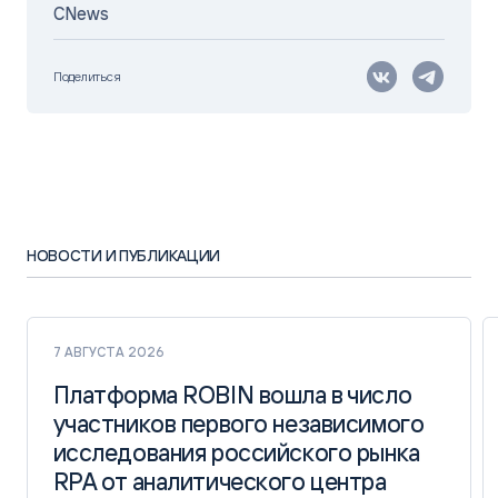
CNews
Поделиться
НОВОСТИ И ПУБЛИКАЦИИ
7 АВГУСТА 2026
Платформа ROBIN вошла в число
Платформа ROBIN вошла в число
участников первого независимого
участников первого независимого
исследования российского рынка
исследования российского рынка
RPA от аналитического центра
RPA от аналитического центра