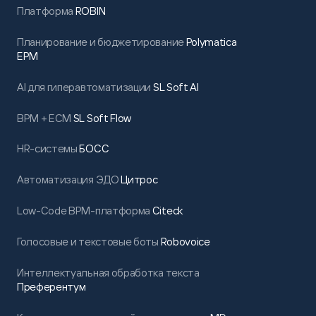
Платформа
ROBIN
Планирование и бюджетирование
Polymatica
EPM
AI для гиперавтоматизации
SL Soft AI
BPM + ECM
SL Soft Flow
HR-системы
БОСС
Автоматизация ЭДО
Цитрос
Low-Code BPM-платформа
Citeck
Голосовые и текстовые боты
Robovoice
Интеллектуальная обработка текста
Преферентум