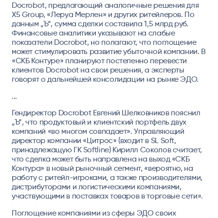
Docrobot, предлагающий аналогичные решения для
X5 Group, «Леруа Мерлен» и других ритейлеров. По
данным „Ъ“, сумма сделки составила 1,5 млрд руб.
Финансовые аналитики указывают на слабые
показатели Docrobot, но полагают, что поглощение
может стимулировать развитие убыточной компании. В
«СКБ Контуре» планируют постепенно перевести
клиентов Docrobot на свои решения, а эксперты
говорят о дальнейшей консолидации на рынке ЭДО.
...
Гендиректор Docrobot Евгений Шелковников пояснил
„Ъ“, что продуктовый и клиентский портфель двух
компаний «во многом совпадает».
Управляющий
директор компании «Цитрос» (входит в SL Soft,
принадлежащую ГК Softline) Кирилл Соколов
считает,
что сделка может быть направлена на выход «СКБ
Контура» в новый рыночный сегмент, «вероятно, на
работу с ритейл-игроками, а также производителями,
дистрибуторами и логистическими компаниями,
участвующими в поставках товаров в торговые сети».
Поглощение компаниями из сферы ЭДО своих