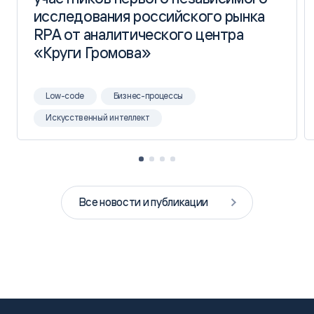
исследования российского рынка
исследования российского рынка
RPA от аналитического центра
RPA от аналитического центра
«Круги Громова»
«Круги Громова»
Low-code
Бизнес-процессы
Искусственный интеллект
Все новости и публикации