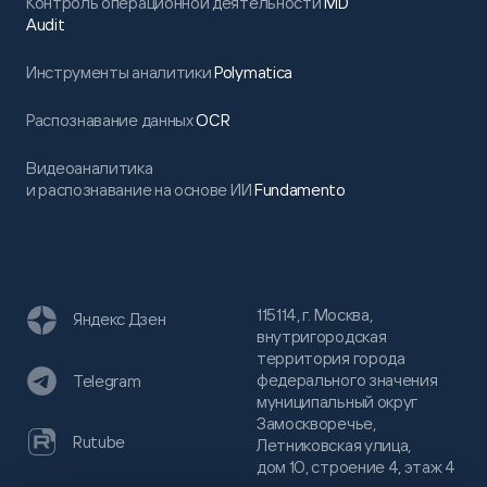
Контроль операционной деятельности
MD
Audit
Инструменты аналитики
Polymatica
Распознавание данных
OCR
Видеоаналитика
и распознавание на основе ИИ
Fundamento
115114, г. Москва,
Яндекс Дзен
внутригородская
территория города
федерального значения
Telegram
муниципальный округ
Замоскворечье,
Rutube
Летниковская улица,
дом 10, строение 4, этаж 4