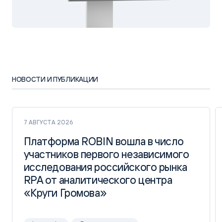
НОВОСТИ И ПУБЛИКАЦИИ
7 АВГУСТА 2026
Платформа ROBIN вошла в число
Платформа ROBIN вошла в число
участников первого независимого
участников первого независимого
исследования российского рынка
исследования российского рынка
RPA от аналитического центра
RPA от аналитического центра
«Круги Громова»
«Круги Громова»