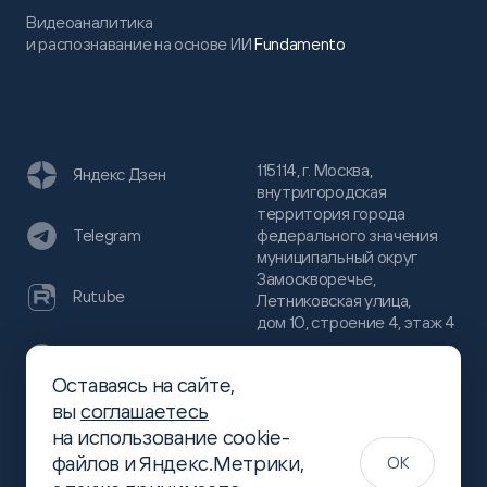
Видеоаналитика
и распознавание на основе ИИ
Fundamento
115114, г. Москва,
Яндекс Дзен
внутригородская
территория города
федерального значения
Telegram
муниципальный округ
Замоскворечье,
Rutube
Летниковская улица,
дом 10, строение 4, этаж 4
VC
Оставаясь на сайте,
(800)
300-68-80
вы
соглашаетесь
Хабр
на использование cookie-
(499)
444-16-51
файлов и Яндекс.Метрики,
OK
info@slsoft.ru