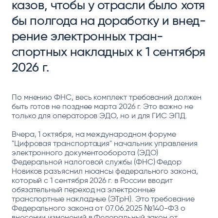
казов, что­бы у от­рас­ли бы­ло хо­тя
бы пол­го­да на до­работ­ку и внед­
ре­ние элек­трон­ных тран­
спортных нак­лад­ных к 1 сен­тяб­ря
2026 г.
По мне­нию ФНС, весь ком­плект тре­бова­ний дол­жен
быть го­тов не поз­днее мар­та 2026 г. Это важ­но не
толь­ко для опе­рато­ров ЭДО, но и для ГИС ЭПД.
Вчера, 1 октября, на международном форуме
"Цифровая транспортация" начальник управления
электронного документооборота (ЭДО)
Федеральной налоговой службы (ФНС) Федор
Новиков разъяснил нюансы федерального закона,
который с 1 сентября 2026 г. в России вводит
обязательный переход на электронные
транспортные накладные (ЭТрН). Это требование
Федерального закона от 07.06.2025 №140-ФЗ о
внесении изменений в Федеральный закон от