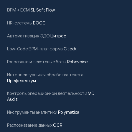
BPM + ECM
SL Soft Flow
HR-системы
БОСС
Автоматизация ЭДО
Цитрос
Low-Code BPM-платформа
Citeck
Голосовые и текстовые боты
Robovoice
Интеллектуальная обработка текста
Преферентум
Контроль операционной деятельности
MD
Audit
Инструменты аналитики
Polymatica
Распознавание данных
OCR