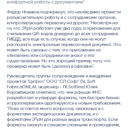
комфортной работы с документами".
Федор Новиков подчеркнул, что необходимо провести
разъяснительную работу и с сотрудниками органов,
контролирующих перевозку на дороге: "Несмотря на
то, что ЭТрН работает уже два года, а приложение для
считывания QR-кодов доведено до всех сотрудников
ГИБДД, все еще есть случаи, когда они не могут
распознать электронный перевозочный документ. Это
может быть связано с тем, что приложение не
обновлено или сотрудники не знают о его
существовании. Но это хороший пример того, что
проверка может быть сделана в офлайне".
Руководитель группы сопровождения и внедрения
проектов "Цитрос" ООО "СЛ Софт" (SL Soft
FabricaONE.AI, акционер - ГК Softline) Юлия
Ворожбицкая отметила, что чем раньше ФНС
разработает и утвердит форматы, тем быстрее бизнес
и грузоперевозки адаптируются к новым требованиям:
"Пока остается много вопросов, связанных и с
форматами экспедиторских документов, и с
форматами ЭТрН для разных видов транспорта. Если
форматы окажутся слишком сложными и громоздкими,