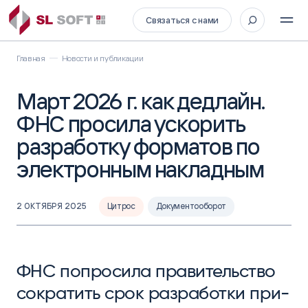
Связаться с нами
Главная
Новости и публикации
Март 2026 г. как дедлайн.
ФНС просила ускорить
разработку форматов по
электронным накладным
2 ОКТЯБРЯ 2025
Цитрос
Документооборот
ФНС поп­ро­сила пра­витель­ство
сок­ра­тить срок раз­ра­бот­ки при­