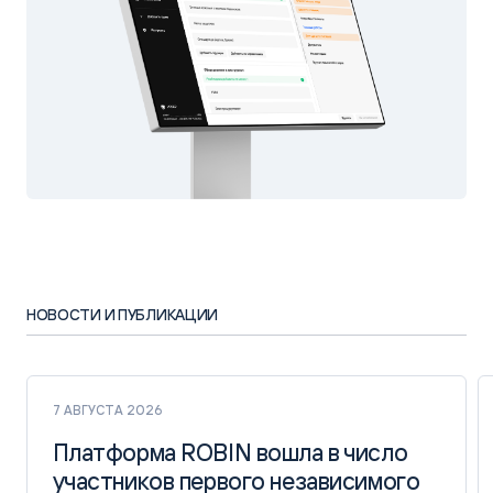
НОВОСТИ И ПУБЛИКАЦИИ
7 АВГУСТА 2026
Платформа ROBIN вошла в число
Платформа ROBIN вошла в число
участников первого независимого
участников первого независимого