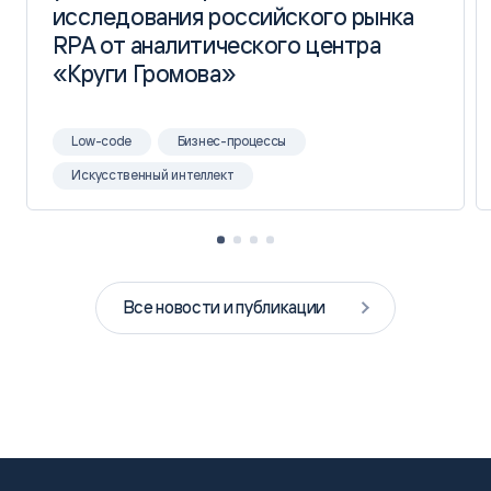
исследования российского рынка
исследования российского рынка
RPA от аналитического центра
RPA от аналитического центра
«Круги Громова»
«Круги Громова»
Low-code
Бизнес-процессы
Искусственный интеллект
Все новости и публикации