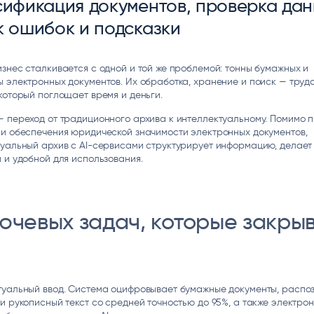
сификация документов, проверка дан
ice
Преферентум
MD Audit
Poly
к ошибок и подсказки
 И ТЕКСТОВЫЕ БОТЫ
ИНТЕЛЛЕКТУАЛЬНАЯ ОБРАБОТКА
КОНТРОЛЬ ОПЕРАЦИОННОЙ
ИНСТ
ТЕКСТА
ДЕЯТЕЛЬНОСТИ
знес сталкивается с одной и той же проблемой: тонны бумажных и
 электронных документов. Их обработка, хранение и поиск — труд
который поглощает время и деньги.
 переход от традиционного архива к интеллектуальному. Помимо 
 и обеспечения юридической значимости электронных документов,
уальный архив с AI-сервисами структурирует информацию, делает
 и удобной для использования.
ючевых задач, которые закры
туальный ввод. Система оцифровывает бумажные документы, распо
и рукописный текст со средней точностью до 95%, а также электро