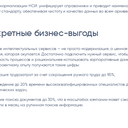
нормализации НСИ: унифицирует справочники и приводит наимено
 стандарту, обеспечивая чистоту и качество данных во всем архиве
кретные бизнес-выгоды
е интеллектуальных сервисов — не просто модернизация, а ценная
я, которая окупается. Достаточно подключить нужный сервис, чтоб
ность процессов и рациональнее использовать корпоративные данн
роектному опыту получаются такие цифры:
ация трудозатрат за счет сокращения ручного труда до 90%;
ждение до 20% времени высококвалифицированных специалистов 
ических задач;
ие поиска документов до 30%, что в масштабах компании может сэк
ли в месяц на рутинном поиске информации.