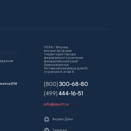
115114, г. Москва,
внутригородская
территория города
федерального значения
недрения
муниципальный округ
Замоскворечье,
Летниковская улица, дом 10,
строение 4, этаж 4
(800)
300-68-80
matica EPM
(499)
444-16-51
info@slsoft.ru
Яндекс Дзен
Telegram