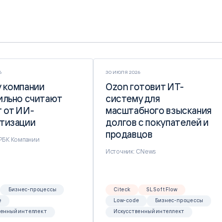
6
30 ИЮЛЯ 2026
 компании
 компании
Ozon готовит ИТ-
Ozon готовит ИТ-
ильно считают
ильно считают
систему для
систему для
 от ИИ-
 от ИИ-
масштабного взыскания
масштабного взыскания
тизации
тизации
долгов с покупателей и
долгов с покупателей и
продавцов
продавцов
 РБК Компании
Источник: CNews
Бизнес-процессы
Citeck
SL Soft Flow
e
Low-code
Бизнес-процессы
венный интеллект
Искусственный интеллект