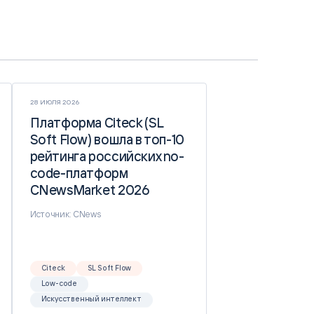
28 ИЮЛЯ 2026
Платформа Citeck (SL
Платформа Citeck (SL
Soft Flow) вошла в топ-10
Soft Flow) вошла в топ-10
рейтинга российских no-
рейтинга российских no-
code-платформ
code-платформ
CNewsMarket 2026
CNewsMarket 2026
Источник: CNews
Citeck
SL Soft Flow
Low-code
Искусственный интеллект