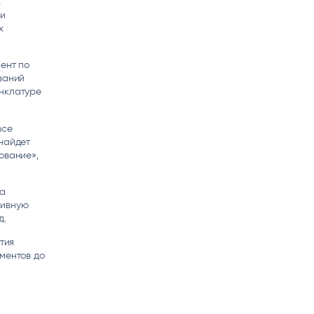
,
ки
х
ент по
ваний
енклатуре
все
 найдет
ование»,
за
тивную
д.
тия
ментов до