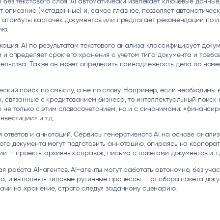
 без текстового слоя. AI автоматически извлекает ключевые данные
 описание (метаданные) и, самое главное, позволяет автоматичес
 атрибуты карточек документов или предлагает рекомендации по и
ию.
ация. AI по результатам текстового анализа классифицирует докум
 и определяет срок его хранения с учетом типа документа и требо
ельства. Также он может определить принадлежность дела по ном
ский поиск по смыслу, а не по слову. Например, если необходимы 
, связанные с кредитованием бизнеса, то интеллектуальный поиск
 не только с этим словосочетанием, но и с синонимами: «финансир
нвестиции» и т.д.
 ответов и аннотаций. Сервисы генеративного AI на основе анали
го документа могут подготовить аннотацию, опираясь на корпора
ий — проекты архивных справок, письма с пакетами документов и т.
я работа AI-агентов. AI-агенты могут работать автономно, без учас
а, и выполнять типовые рутинные процессы — от сбора пакета доку
ачи на хранение, строго следуя заданному сценарию.