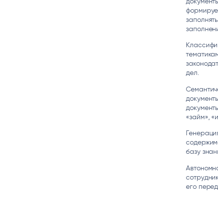
документы
формирует
заполнять
заполнен
Классифик
тематикам
законодат
дел.
Семантиче
документы
документы
«займ», «и
Генерация
содержимо
базу знан
Автономна
сотрудник
его перед