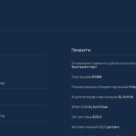
Продукты
Готовые инструменты для быстрого в
Быстрый старт
Платформа
ROBIN
тво
Планирование и бюджетирование
Poly
AI для гиперавтоматизации
SL Soft AI
BPM + ECM
SL Soft Flow
нтр
HR-системы
БОСС
Автоматизация ЭДО
Цитрос