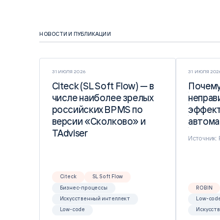
НОВОСТИ И ПУБЛИКАЦИИ
31 ИЮЛЯ 2026
31 ИЮЛЯ 202
Citeck (SL Soft Flow) — в
Citeck (SL Soft Flow) — в
Почему
Почему
числе наиболее зрелых
числе наиболее зрелых
неправ
неправ
российских BPMS по
российских BPMS по
эффект
эффект
версии «Сколково» и
версии «Сколково» и
автома
автома
TAdviser
TAdviser
Источник:
Citeck
SL Soft Flow
Бизнес-процессы
ROBIN
Искусственный интеллект
Low-cod
Low-code
Искусст