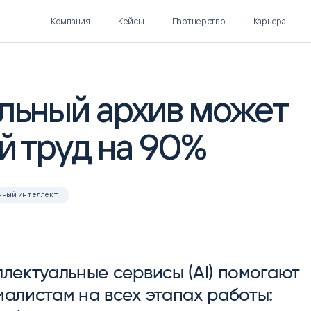
Компания
Кейсы
Партнерство
Карьера
льный архив может
й труд на 90%
Polymatica EPM
SL Soft AI
ПЛАНИРОВАНИЕ И
AI ДЛЯ ГИПЕРАВТОМАТИЗАЦИИ
БЮДЖЕТИРОВАНИЕ
Нормализация НСИ
Интеллектуальный поиск
нный интеллект
IDP
лектуальные сервисы (AI) помогают
алистам на всех этапах работы: