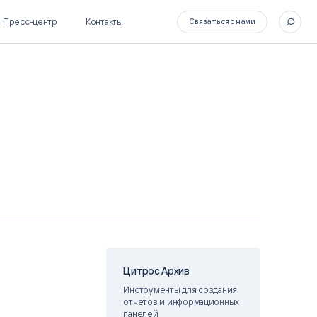
Пресс-центр
Контакты
Связаться с нами
SL Soft Flow
БОСС
BPM + ECM
HR-СИСТЕМЫ
HRM-система БОСС
HCM-система БОСС
Цитрос Архив
Инструменты для создания
отчетов и информационных
панелей