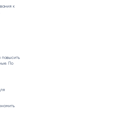
вания к
.
ы повысить
ые. По
для
ономить