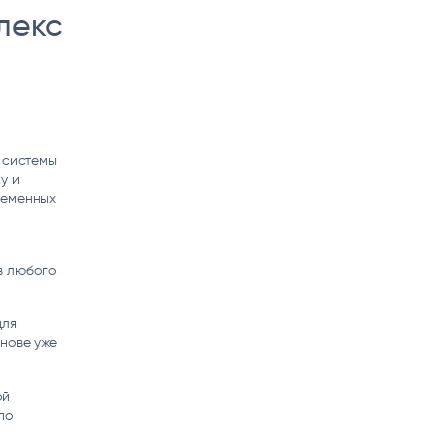
лекс
 системы
у и
ременных
в любого
для
снове уже
ой
по