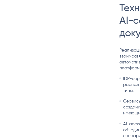
Тех
AI-
док
Реализаци
взаимосвя
автомати
платформ
IDP-сер
распозн
типа.
Сервисы
создани
имеющих
AI-асси
объедин
сценари