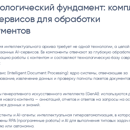
нологический фундамент: комп
сервисов для обработки
ументов
я интеллектуального архива требует не одной технологии, а целой
занных AI-сервисов. Ее компоненты отвечают за глубокую обработк
зацию работы с контентом и составляют технологическую базу сов
:
вис (Intelligent Document Processing): ядро системы, отвечающее за
авание, извлечение данных и проверку полноты пакетов документо
 генеративного искусственного интеллекта (GenAI): используются 
я нового контента — аннотаций, отчетов и ответов на запросы на о
ся данных и знаний.
стенты и AI-агенты: интеллектуальная гиперавтоматизация, в котор
ены RPA (программные роботы) и AI для выполнения типовых задач 
ю или автономно.