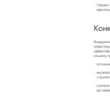
Сервис 
единому
Кон
Внедрени
инвестици
эффектив
нашему п
оптимиз
высвобо
стратег
ускорен
до неде