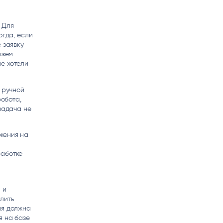
 Для
огда, если
 заявку
ажем
е хотели
 ручной
робота,
задача не
жения на
работке
,
 и
лить
ая должна
я на базе