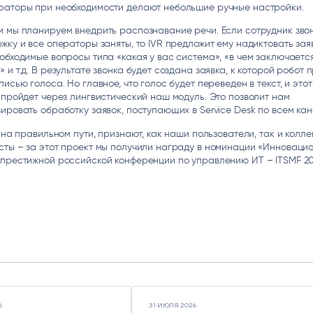
раторы при необходимости делают небольшие ручные настройки.
 мы планируем внедрить распознавание речи. Если сотрудник звон
жку и все операторы заняты, то IVR предложит ему надиктовать зая
обходимые вопросы типа «какая у вас система», «в чем заключаетс
 и т.д. В результате звонка будет создана заявка, к которой робот 
писью голоса. Но главное, что голос будет переведен в текст, и этот 
 пройдет через лингвистический наш модуль. Это позволит нам
ировать обработку заявок, поступающих в Service Desk по всем ка
ы на правильном пути, признают, как наши пользователи, так и колле
ты – за этот проект мы получили награду в номинации «Инноваци
престижной российской конференции по управлению ИТ – ITSMF 20
6
31 ИЮЛЯ 2026