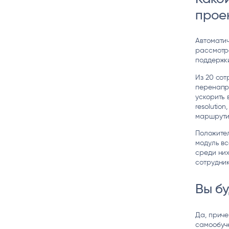
прое
Автоматич
рассмотре
поддержки
Из 20 сот
перенапра
ускорить 
resolutio
маршрутиз
Положител
модуль вс
среди них
сотрудник
Вы б
Да, приче
самообуче