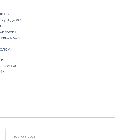
ит в
вку и даже
я
приложит
текст, как
налам.
ги-
онность»
17.
30 ИЮЛЯ 2026