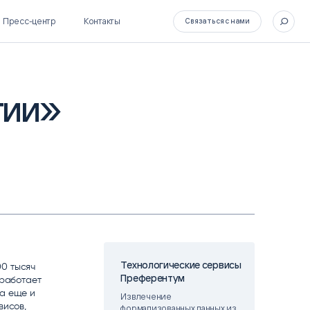
Пресс-центр
Контакты
Связаться с нами
тии»
SL Soft Flow
БОСС
BPM + ECM
HR-СИСТЕМЫ
HRM-система БОСС
HCM-система БОСС
Технологические сервисы
00 тысяч
Преферентум
 работает
та еще и
Извлечение
висов,
формализованных данных из