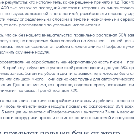
ые результаты: кто исполнитель, какое решение принято и т.д. Так чт
400 тыс. заявок за последний квартал и «отдали» их лингвистичес
н, пользуясь заложенной в него логикой, разобрал эти письма, увид
сти между определенными словами в тексте и назначенными серви
, то есть распределил по условным исполнителям.
ь, что он без нашего вмешательства правильно распознал 50% зая
 результат, но программа была способна на большее – нашей цель
чалась плотная совместная работа с коллегами из «Преферентума
олжить обучение модуля.
посоветовали не обрабатывать неинформативную часть писем – при
. Второй круг обучения с учетом этой рекомендации дал уже 68% п
ных заявок. Затем мы убрали два типа заявок: те, в которых было 
та или слишком много – они одинаково трудны для автоматическог
ания. Длинные письма, как правило, содержат сразу несколько тем
нимания человека. Третий тест дал 73%.
го мы занялись тонкими настройками системы и добились целевого
я, чтобы лингвистический модуль правильно распознавал 85% всех
а 5 месяцев мы вместе с «Преферентумом» выпустили 3 или 4 версии
о наши сотрудники провели его интеграцию с системой и запустил
 результат получил банк от этого