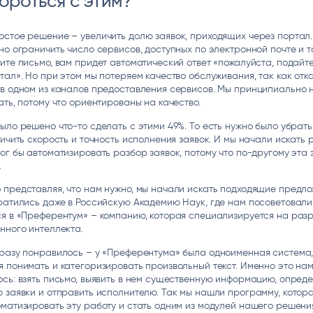
ороться с этим?
стое решение – увеличить долю заявок, приходящих через портал.
но ограничить число сервисов, доступных по электронной почте и т
ите письмо, вам придет автоматический ответ «пожалуйста, подайте
тал». Но при этом мы потеряем качество обслуживания, так как отк
в одном из каналов предоставления сервисов. Мы принципиально н
ать, потому что ориентированы на качество.
ыло решено что-то сделать с этими 49%. То есть нужно было убрать
личить скорость и точность исполнения заявок. И мы начали искать 
ог бы автоматизировать разбор заявок, потому что по-другому эта 
.
представляя, что нам нужно, мы начали искать подходящие предло
ратились даже в Российскую Академию Наук, где нам посоветовали
я в «Преферентум» – компанию, которая специализируется на раз
нного интеллекта.
сразу понравилось – у «Преферентума» была одноименная система
 понимать и категоризировать произвольный текст. Именно это нам
сь: взять письмо, выявить в нем существенную информацию, опреде
 заявки и отправить исполнителю. Так мы нашли программу, котор
матизировать эту работу и стать одним из модулей нашего решени