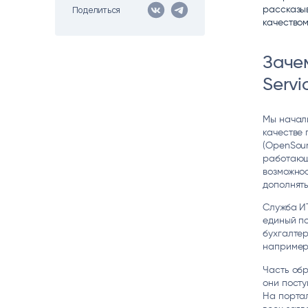
рассказы
Поделиться
Цитрос
Citeck
Robovo
качеством
АВТОМАТИЗАЦИЯ ЭДО
LOW-CODE BPM-ПЛАТФОРМА
ГОЛОСОВЫЕ
Заче
Fundamento
Servi
ВИДЕОАНАЛИТИКА
И РАСПОЗНАВАНИЕ НА ОСНОВЕ
ИИ
Мы начали
качестве
(OpenSour
работающи
возможнос
дополнять
Служба ИТ
единый по
бухгалтер
например,
Часть обр
они посту
На портал