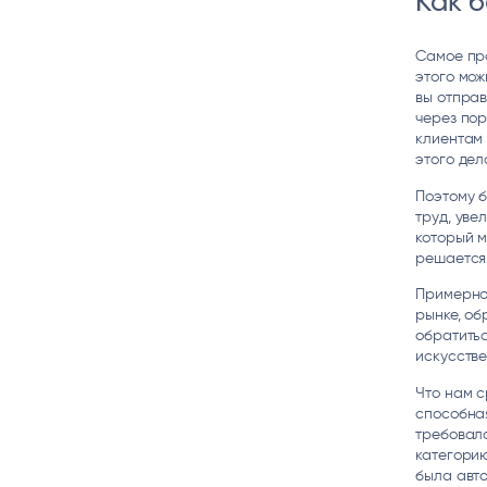
Как б
Самое про
этого мож
вы отправ
через пор
клиентам 
этого дел
Поэтому б
труд, уве
который м
решается
Примерно 
рынке, об
обратитьс
искусстве
Что нам 
способная
требовало
категорию
была авто