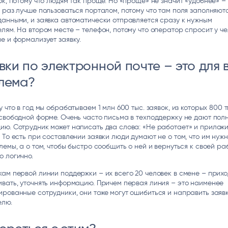
ок, потому что людям так проще. Но «проще» не значит «удобнее» – 
 раз лучше пользоваться порталом, потому что там поля заполняютс
анными, и заявка автоматически отправляется сразу к нужным
лям. На втором месте – телефон, потому что оператор спросит у ч
е и формализует заявку.
вки по электронной почте – это для 
лема?
у что в год мы обрабатываем 1 млн 600 тыс. заявок, из которых 800 т
свободной форме. Очень часто письма в техподдержку не дают пол
ю. Сотрудник может написать два слова: «Не работает» и приложи
 То есть при составлении заявки люди думают не о том, что им нуж
лемы, а о том, чтобы быстро сообщить о ней и вернуться к своей раб
 логично.
ам первой линии поддержки – их всего 20 человек в смене – прихо
вать, уточнять информацию. Причем первая линия – это наименее
рованные сотрудники, они тоже могут ошибиться и направить заявк
елю.