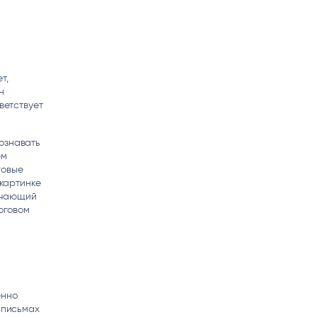
т,
н
ветствует
ознавать
ем
говые
 картинке
вечающий
логовом
енно
 письмах