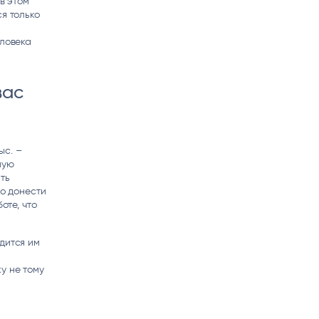
в этом
я только
еловека
вас
ыс. –
ную
ть
но донести
оте, что
дится им
у не тому