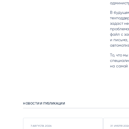
админист
В будущем
техподдер
задаст не
проблема»
файл с за
и письма,
автоматиз
То, что м
специалис
на самой 
НОВОСТИ И ПУБЛИКАЦИИ
7 АВГУСТА 2026
31 ИЮЛЯ 202