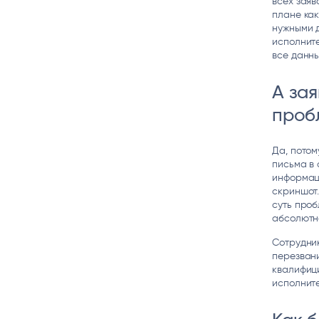
всех заяв
плане как
нужными д
исполните
все данны
А зая
проб
Да, потом
письма в 
информаци
скриншот.
суть проб
абсолютно
Сотрудник
перезвани
квалифици
исполнит