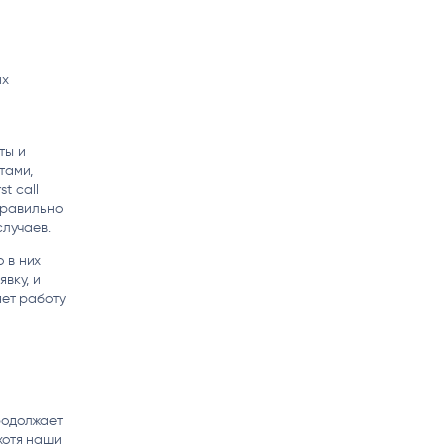
их
и
ты и
тами,
t call
еправильно
случаев.
 в них
вку, и
яет работу
родолжает
хотя наши