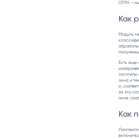
OTRS – мы
Как р
Модуль «в
классифиц
обрабатыв
полученны
Есть еще 
изображен
логотипы 
окна и те
и, соотве
за эту си
окне, со
Как 
Лингвисти
включитьс