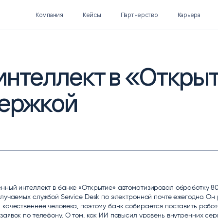
Компания
Кейсы
Партнерство
Карьера
интеллект в «Откры
держкой
Polymatica EPM
SL Soft AI
ПЛАНИРОВАНИЕ И
AI ДЛЯ ГИПЕРАВТОМАТИЗАЦИИ
БЮДЖЕТИРОВАНИЕ
Нормализация НСИ
Интеллектуальный поиск
IDP
нный интеллект в банке «Открытие» автоматизировал обработку 8
олучаемых службой Service Desk по электронной почте ежегодно. Он
 качественнее человека, поэтому банк собирается поставить робо
заявок по телефону. О том, как ИИ повысил уровень внутренних сер