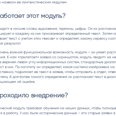
 назвали ее лингвистическим модулем.
аботает этот модуль?
идит» в письме слова, выражения, термины, цифры. Он их распознае
ирует и каждому из них присваивает определенный «вес». Затем о
ает текст с учетом этих «весов» и определяет, какому сервису соот
й результат.
очень важная функциональная возможность модуля – он умеет расп
ия. К нам «прилетает» заявка со скриншотом, модуль «видит» на н
в верхнем левом углу информационных систем, стандартные диало
кст в них. По логотипу он определяет, какая система изображена на
тственно, поднимает ее «вес» в заявке, чтобы отправить в отдел, от
стему. А для более точного определения он распознает текст в диа
общающем об ошибке.
проходило внедрение?
ческий модуль требовал обучения на наших данных, чтобы полноц
я в работу. У нас были исторические данные – это старые заявки в