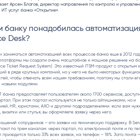
вает Арсен Благов, директор направления по контролю и управле
ice
Преферентум
MD Audit
Poly
 ИТ услуг банка «Открытие».
 И ТЕКСТОВЫЕ БОТЫ
ИНТЕЛЛЕКТУАЛЬНАЯ ОБРАБОТКА
КОНТРОЛЬ ОПЕРАЦИОННОЙ
ИНСТ
ТЕКСТА
ДЕЯТЕЛЬНОСТИ
м банку понадобилась автоматизаци
ce Desk?
 заниматься автоматизацией всех процессов банка еще в 2012 году
 платформы мы создали очень масштабное и мощное решение на б
ce Ticket Request System). Это известный ITSM-продукт с открытым 
й в ряде крупных компаний, но у него не было некоторых функци
тей, чтобы отвечать всем нашим требованиям, поэтому мы стали ег
 новыми модулями.
 банка предоставляет пользователям около 1700 сервисов, доступ
ртал. При этом портал используется не только айтишниками, но и
ией, HR, юристами, АХО и другими подразделениями: если вам нуж
 визитки или стулья, вы оформляете заявку через него.
ащений сотрудников – это заявки на техническую поддержку. В Serv
пают по трем каналам: через портал, по электронной почте и по те
 приходится только 33% всех заявок, на телефон – 18%. Зато почта –