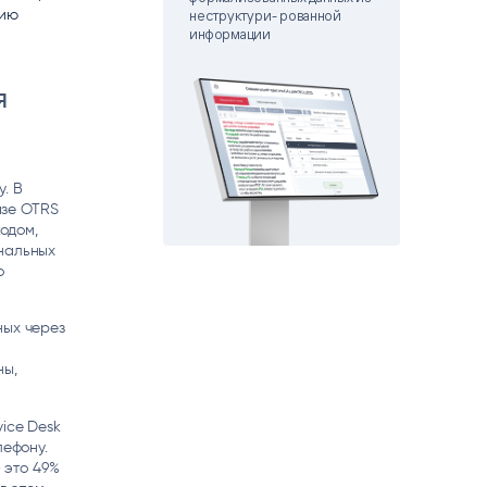
нию
matica
неструктури- рованной
OCR
информации
РУМЕНТЫ АНАЛИТИКИ
РАСПОЗНАВАНИЕ ДАННЫХ
я
. В
азе OTRS
кодом,
ональных
о
ных через
ны,
ice Desk
лефону.
 это 49%