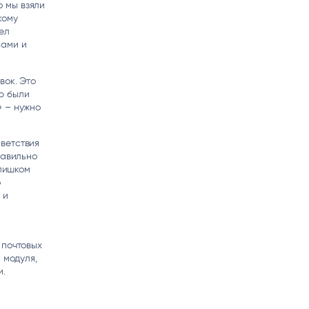
о мы взяли
кому
ел
сами и
вок. Это
ю были
» – нужно
ветствия
равильно
слишком
о
 и
 почтовых
 модуля,
и.