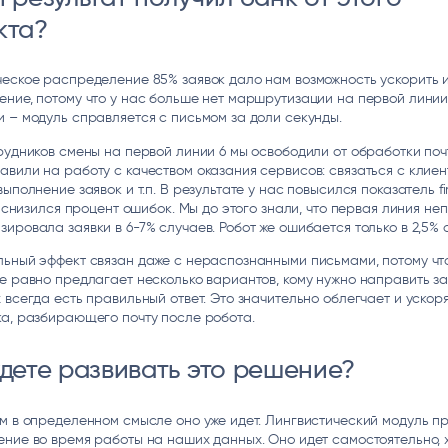
кта?
еское распределение 85% заявок дало нам возможность ускорить 
ние, потому что у нас больше нет маршрутизации на первой лини
 – модуль справляется с письмом за доли секунды.
рудников смены на первой линии 6 мы освободили от обработки поч
вили на работу с качеством оказания сервисов: связаться с клиен
выполнение заявок и т.п. В результате у нас повысился показатель firs
n, снизился процент ошибок. Мы до этого знали, что первая линия н
ировала заявки в 6-7% случаев. Робот же ошибается только в 2,5% 
ьный эффект связан даже с нераспознанными письмами, потому что
е равно предлагает несколько вариантов, кому нужно направить зая
 всегда есть правильный ответ. Это значительно облегчает и ускор
а, разбирающего почту после робота.
удете развивать это решение?
м в определенном смысле оно уже идет. Лингвистический модуль п
ние во время работы на наших данных. Оно идет самостоятельно, 