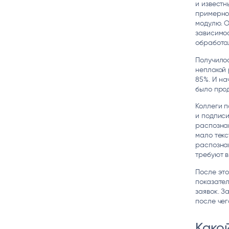
и известн
примерно 
модулю. О
зависимо
обработал
Получилос
неплохой
85%. И на
было прод
Коллеги 
и подписи
распознан
мало текс
распознав
требуют в
После это
показател
заявок. З
после чег
Какой