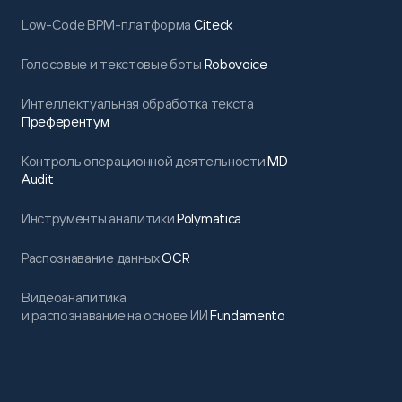
Low-Code BPM-платформа
Citeck
Голосовые и текстовые боты
Robovoice
Интеллектуальная обработка текста
Преферентум
Контроль операционной деятельности
MD
Audit
Инструменты аналитики
Polymatica
Распознавание данных
OCR
Видеоаналитика
и распознавание на основе ИИ
Fundamento