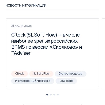
НОВОСТИ И ПУБЛИКАЦИИ
31 ИЮЛЯ 2026
Citeck (SL Soft Flow) — в числе
Citeck (SL Soft Flow) — в числе
наиболее зрелых российских
наиболее зрелых российских
BPMS по версии «Сколково» и
BPMS по версии «Сколково» и
TAdviser
TAdviser
Citeck
SL Soft Flow
Бизнес-процессы
Искусственный интеллект
Low-code