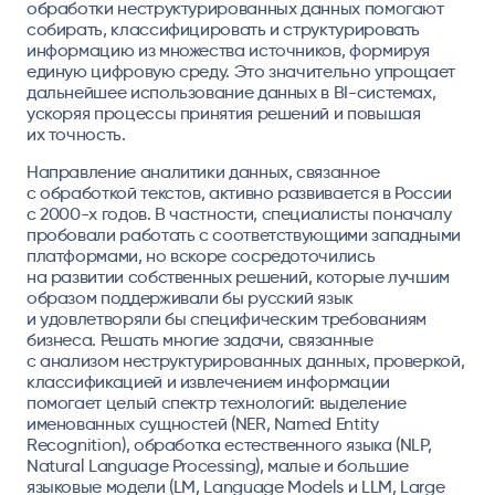
обработки неструктурированных данных помогают
собирать, классифицировать и структурировать
информацию из множества источников, формируя
единую цифровую среду. Это значительно упрощает
дальнейшее использование данных в BI-системах,
ускоряя процессы принятия решений и повышая
их точность.
Направление аналитики данных, связанное
с обработкой текстов, активно развивается в России
с
2000-х
годов. В частности, специалисты поначалу
пробовали работать с соответствующими западными
платформами, но вскоре сосредоточились
на развитии собственных решений, которые лучшим
образом поддерживали бы русский язык
и удовлетворяли бы специфическим требованиям
бизнеса. Решать многие задачи, связанные
с анализом неструктурированных данных, проверкой,
классификацией и извлечением информации
помогает целый спектр технологий: выделение
именованных сущностей (NER, Named Entity
Recognition), обработка естественного языка (NLP,
Natural Language Processing), малые и большие
языковые модели (LM, Language Models и LLM, Large