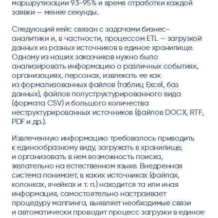
маршрутизации
93-95%
и время отработки каждой
заявки — менее секунды.
Следующий кейс связан с задачами бизнес-
аналитики и, в частности, процессом ETL — загрузкой
данных из разных источников в единое хранилище.
Одному из наших заказчиков нужно было
анализировать информацию о различных событиях,
организациях, персонах, извлекать ее как
из формализованных файлов (таблиц Excel, баз
данных), файлов полуструктурированного вида
(формата CSV) и большого количества
неструктурированных источников (файлов DOCX, RTF,
PDF и др.).
Извлеченную информацию требовалось приводить
к единообразному виду, загружать в хранилище,
и организовать в нем возможность поиска,
желательно на естественном языке. Внедренная
система понимает, в каких источниках (файлах,
колонках, ячейках и т. п.) находится та или иная
информация, самостоятельно настраивает
процедуру маппинга, выявляет необходимые связи
и автоматически проводит процесс загрузки в единое