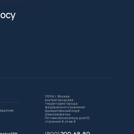
росу
115114, г. Москва,
внутригородская
территория города
федерального значения
недрения
муниципальный округ
Замоскворечье,
Летниковская улица, дом 10,
строение 4, этаж 4
matica EPM