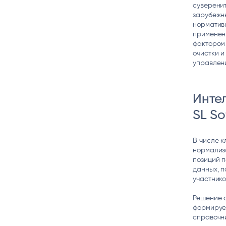
суверенит
зарубежн
нормативн
применен
фактором 
очистки и
управлен
Инте
SL So
В числе 
нормализа
позиций 
данных, п
участнико
Решение 
формирует
справочни