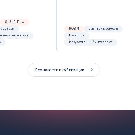
SL Soft Flow
процессы
ROBIN
Бизнес-процессы
венный интеллект
Low-code
e
Искусственный интеллект
Все новости и публикации