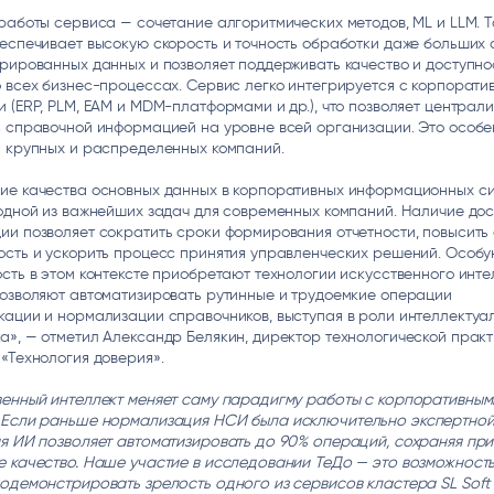
работы сервиса — сочетание алгоритмических методов, ML и LLM. Т
еспечивает высокую скорость и точность обработки даже больших
рированных данных и позволяет поддерживать качество и доступно
 всех бизнес-процессах. Сервис легко интегрируется с корпорати
 (ERP, PLM, EAM и MDM-платформами и др.), что позволяет централ
ь справочной информацией на уровне всей организации. Это особе
я крупных и распределенных компаний.
ие качества основных данных в корпоративных информационных с
одной из важнейших задач для современных компаний. Наличие до
и позволяет сократить сроки формирования отчетности, повысить
ость и ускорить процесс принятия управленческих решений. Особ
сть в этом контексте приобретают технологии искусственного инте
позволяют автоматизировать рутинные и трудоемкие операции
ации и нормализации справочников, выступая в роли интеллектуа
», — отметил Александр Белякин, директор технологической прак
«Технология доверия».
венный интеллект меняет саму парадигму работы с корпоративным
 Если раньше нормализация НСИ была исключительно экспертной
ня ИИ позволяет автоматизировать до 90% операций, сохраняя при
е качество. Наше участие в исследовании ТеДо — это возможность
одемонстрировать зрелость одного из сервисов кластера SL Soft A