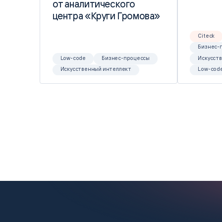
от аналитического
от аналитического
центра «Круги Громова»
центра «Круги Громова»
Citeck
Бизнес-
Low-code
Бизнес-процессы
Искусст
Искусственный интеллект
Low-cod