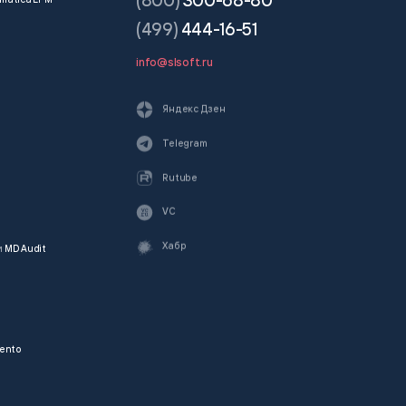
(800)
300-68-80
(499)
444-16-51
info@slsoft.ru
Яндекс Дзен
Telegram
Rutube
VC
Хабр
и
MD Audit
ento