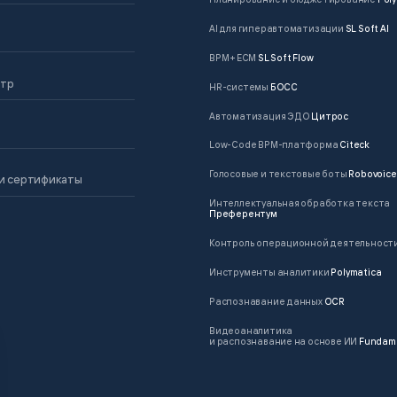
AI для гиперавтоматизации
SL Soft AI
BPM + ECM
SL Soft Flow
нтр
HR-системы
БОСС
Автоматизация ЭДО
Цитрос
Low-Code BPM-платформа
Citeck
Голосовые и текстовые боты
Robovoice
и сертификаты
Интеллектуальная обработка текста
Преферентум
Контроль операционной деятельност
Инструменты аналитики
Polymatica
Распознавание данных
OCR
Видеоаналитика
и распознавание на основе ИИ
Fundam