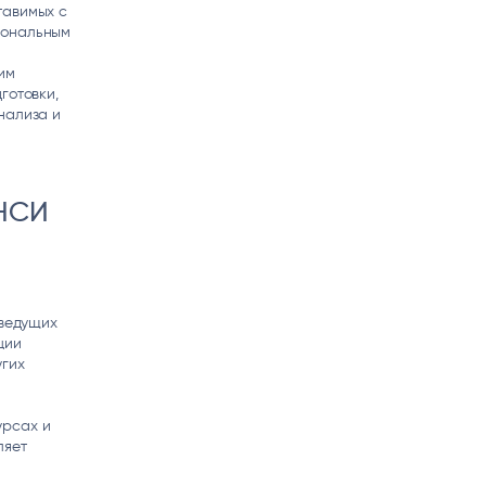
тавимых с
иональным
им
готовки,
нализа и
 НСИ
 ведущих
ции
угих
урсах и
ляет