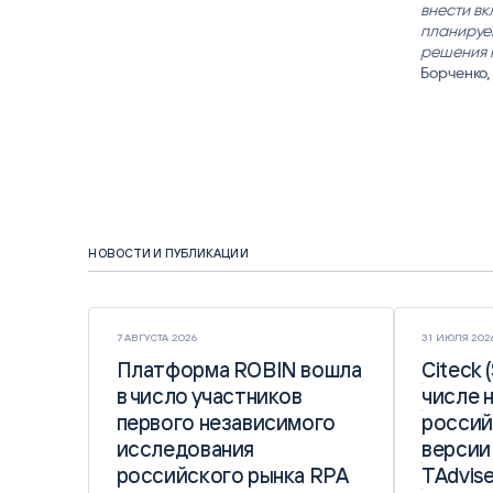
внести вк
планируе
решения 
Борченко,
НОВОСТИ И ПУБЛИКАЦИИ
7 АВГУСТА 2026
31 ИЮЛЯ 202
Платформа ROBIN вошла
Платформа ROBIN вошла
Citeck 
Citeck 
в число участников
в число участников
числе 
числе 
первого независимого
первого независимого
россий
россий
исследования
исследования
версии
версии
российского рынка RPA
российского рынка RPA
TAdvise
TAdvise