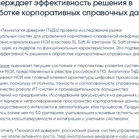
верждает эффективность решения в
ice
Преферентум
MD Audit
Poly
ботке корпоративных справочных д
 И ТЕКСТОВЫЕ БОТЫ
ИНТЕЛЛЕКТУАЛЬНАЯ ОБРАБОТКА
КОНТРОЛЬ ОПЕРАЦИОННОЙ
ИНСТ
ТЕКСТА
ДЕЯТЕЛЬНОСТИ
«Технология доверия» (ТеДо) провела исследование рынка
туальных систем для управления нормативно-справочной информа
рвис нормализации НСИ кластера SL Soft AI компании SL Soft отмеч
к один из лидеров по функциональным характеристикам. Это подтв
эффективность решения в обработке корпоративных справочных да
ание
оценивает текущее состояние и перспективы развития систем
ия НСИ, представленных в реестре российского ПО. Аналитики ТеД
ивают НСИ как главный элемент архитектуры цифровых процессов 
иях, поскольку от полноты, точности и согласованности справочны
ачество работы ИТ-систем и производительность большинства
лений на предприятиях. Исследование фокусируется на решениях,
т единое и непротиворечивое пространство корпоративных данных
скусственного интеллекта в автоматизации этих процессов. Проду
ись более чем по 50 критериям, учитывающим ключевые аспекты их
ости, масштабируемости и интеграции с учетными системами.
отчету «Технологий доверия», российский рынок систем управлен
 на этапе активного роста. Уход иностранных вендоров и курс на 