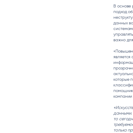
В основе 
подход об
неструкту
данных во
системами
управлят
важно дл
«Повышен
является 
информаци
прозрачн
актуально
которые 
классифик
помощника
компании 
«Искусст
данными.
то сегод
требуемо
только пр