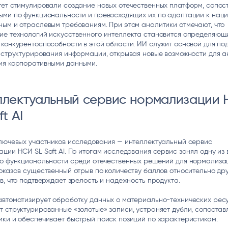
ет стимулировали создание новых отечественных платформ, сопос
ыми по функциональности и превосходящих их по адаптации к нац
ым и отраслевым требованиям. При этом аналитики отмечают, что
ие технологий искусственного интеллекта становится определяющ
конкурентоспособности в этой области. ИИ служит основой для под
 структурирования информации, открывая новые возможности для а
ия корпоративными данными.
ллектуальный сервис нормализации
ft AI
ключевых участников исследования — интеллектуальный сервис
ции НСИ SL Soft AI. По итогам исследования сервис занял одну из
по функциональности среди отечественных решений для нормализа
оказав существенный отрыв по количеству баллов относительно др
в, что подтверждает зрелость и надежность продукта.
автоматизирует обработку данных о материально-технических рес
 структурированные «золотые» записи, устраняет дубли, сопостав
ки и обеспечивает быстрый поиск позиций по характеристикам.