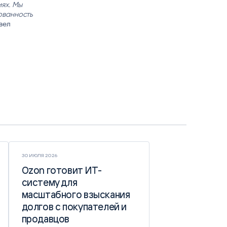
иях. Мы
ованность
вел
30 ИЮЛЯ 2026
Ozon готовит ИТ-
Ozon готовит ИТ-
систему для
систему для
масштабного взыскания
масштабного взыскания
долгов с покупателей и
долгов с покупателей и
продавцов
продавцов