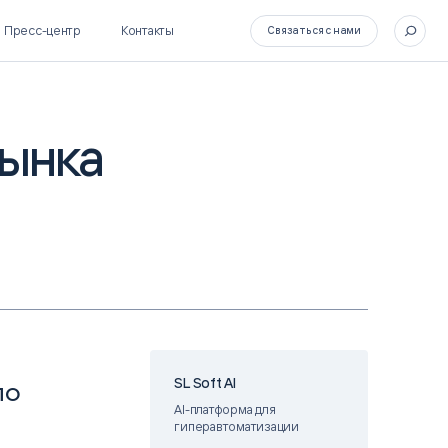
Пресс-центр
Контакты
Связаться с нами
рынка
SL Soft Flow
БОСС
BPM + ECM
HR-СИСТЕМЫ
HRM-система БОСС
HCM-система БОСС
SL Soft AI
по
AI-платформа для
гиперавтоматизации