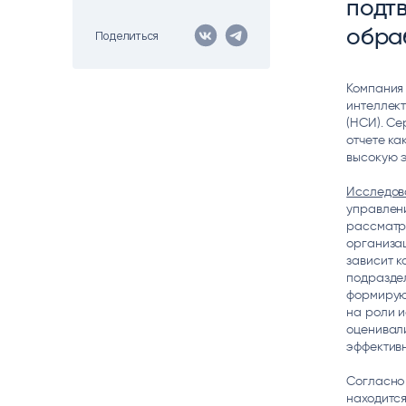
подт
Цитрос
Citeck
Robovo
обра
Поделиться
АВТОМАТИЗАЦИЯ ЭДО
LOW-CODE BPM-ПЛАТФОРМА
ГОЛОСОВЫЕ
Fundamento
Компания 
интеллек
ВИДЕОАНАЛИТИКА
И РАСПОЗНАВАНИЕ НА ОСНОВЕ
(НСИ). Се
ИИ
отчете ка
высокую 
Исследов
управлен
рассматр
организац
зависит к
подразде
формирую
на роли и
оценивал
эффективн
Согласно 
находится