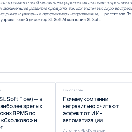
лад в развитие всей экосистемы управления данными в организац
м дальнейшее развитие продукта, так как видим высокую востреб
на рынке и уверены в перспективах направления»
, — рассказал
Па
 управляющий директор SL Soft AI компании SL Soft.
6
31 ИЮЛЯ 2026
(SL Soft Flow) — в
(SL Soft Flow) — в
Почему компании
Почему компании
наиболее зрелых
наиболее зрелых
неправильно считают
неправильно считают
ских BPMS по
ских BPMS по
эффект от ИИ-
эффект от ИИ-
 «Сколково» и
 «Сколково» и
автоматизации
автоматизации
r
r
Источник: РБК Компании