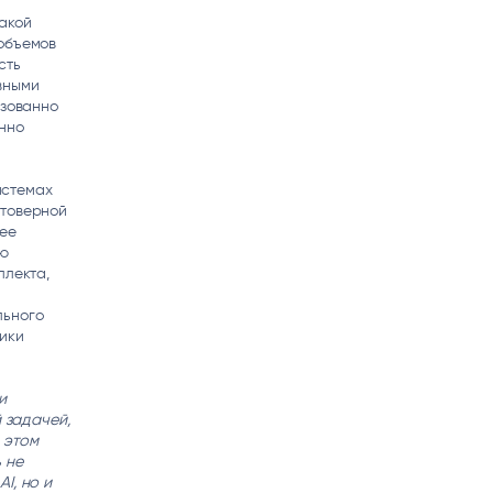
акой
 объемов
сть
вными
изованно
нно
истемах
стоверной
 ее
ую
ллекта,
льного
тики
и
 задачей,
 этом
 не
I, но и