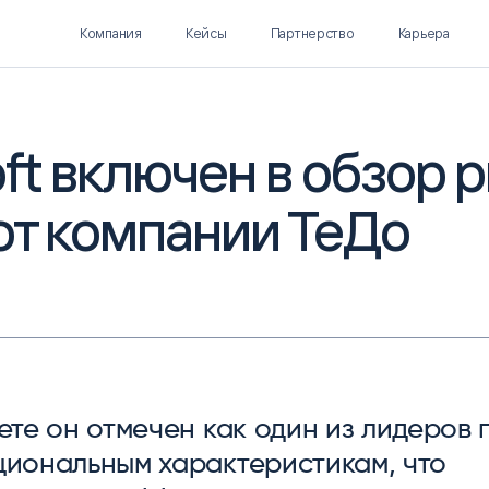
Компания
Кейсы
Партнерство
Карьера
ft включен в обзор 
от компании ТеДо
Polymatica EPM
SL Soft AI
ПЛАНИРОВАНИЕ И
AI ДЛЯ ГИПЕРАВТОМАТИЗАЦИИ
БЮДЖЕТИРОВАНИЕ
Нормализация НСИ
Интеллектуальный поиск
IDP
ете он отмечен как один из лидеров 
циональным характеристикам, что