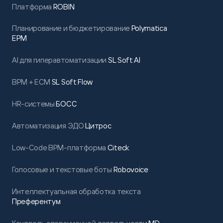
Платформа
ROBIN
Планирование и бюджетирование
Polymatica
EPM
AI для гиперавтоматизации
SL Soft AI
BPM + ECM
SL Soft Flow
HR-системы
БОСС
Автоматизация ЭДО
Цитрос
Low-Code BPM-платформа
Citeck
Голосовые и текстовые боты
Robovoice
Интеллектуальная обработка текста
Преферентум