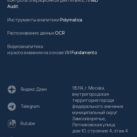
Контроль операционной деятельности
MD
Audit
Инструменты аналитики
Polymatica
Распознавание данных
OCR
Видеоаналитика
и распознавание на основе ИИ
Fundamento
115114, г. Москва,
Яндекс Дзен
внутригородская
территория города
федерального значения
Telegram
муниципальный округ
Замоскворечье,
Rutube
Летниковская улица,
дом 10, строение 4, этаж 4