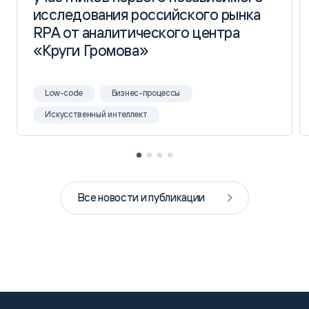
исследования российского рынка
исследования российского рынка
RPA от аналитического центра
RPA от аналитического центра
«Круги Громова»
«Круги Громова»
Low-code
Бизнес-процессы
Искусственный интеллект
Все новости и публикации