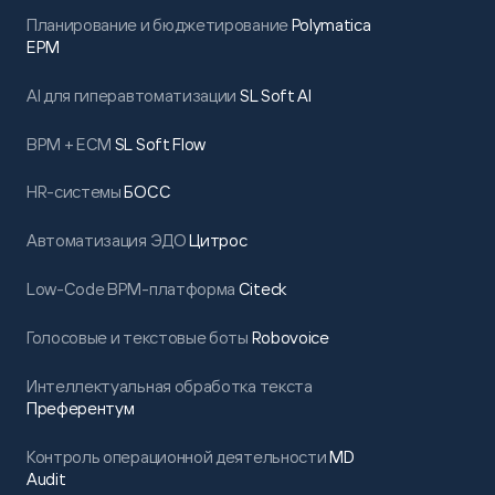
Планирование и бюджетирование
Polymatica
EPM
AI для гиперавтоматизации
SL Soft AI
BPM + ECM
SL Soft Flow
HR-системы
БОСС
Автоматизация ЭДО
Цитрос
Low-Code BPM-платформа
Citeck
Голосовые и текстовые боты
Robovoice
Интеллектуальная обработка текста
Преферентум
Контроль операционной деятельности
MD
Audit