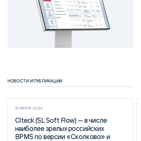
НОВОСТИ И ПУБЛИКАЦИИ
31 ИЮЛЯ 2026
Citeck (SL Soft Flow) — в числе
Citeck (SL Soft Flow) — в числе
наиболее зрелых российских
наиболее зрелых российских
BPMS по версии «Сколково» и
BPMS по версии «Сколково» и