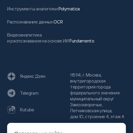
Инструменты аналитики
Polymatica
Распознавание данных
OCR
Видеоаналитика
и распознавание на основе ИИ
Fundamento
115114, г. Москва,
Яндекс Дзен
внутригородская
территория города
федерального значения
Telegram
муниципальный округ
Замоскворечье,
Rutube
Летниковская улица,
дом 10, строение 4, этаж 4
VC