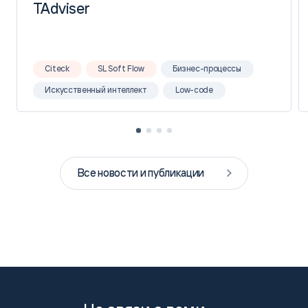
TAdviser
TAdviser
Citeck
SL Soft Flow
Бизнес-процессы
Искусственный интеллект
Low-code
Все новости и публикации