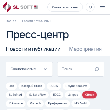
Связаться с нами
Главная
Новости и публикации
Пресс-центр
Новости и публикации
Мероприятия
Сначала новые
Все
Быстрый старт
ROBIN
Polymatica EPM
SL Soft AI
SL Soft Flow
БОСС
Цитрос
Citeck
Robovoice
Visitech
Преферентум
MD Audit