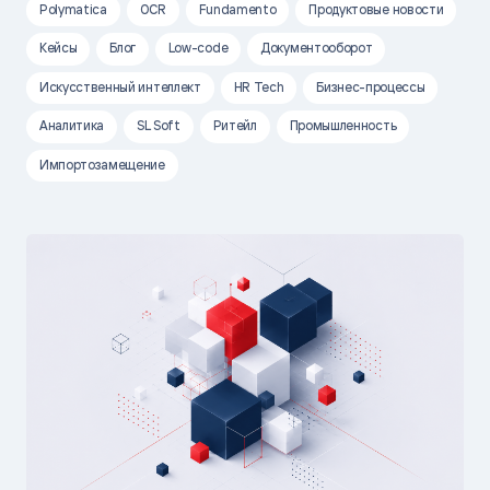
Polymatica
OCR
Fundamento
Продуктовые новости
Кейсы
Блог
Low-code
Документооборот
Искусственный интеллект
HR Tech
Бизнес-процессы
Аналитика
SL Soft
Ритейл
Промышленность
Импортозамещение