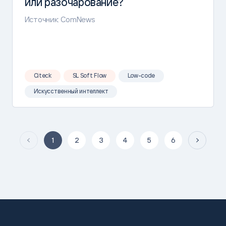
или разочарование?
Источник: ComNews
Citeck
SL Soft Flow
Low-code
Искусственный интеллект
1
2
3
4
5
6