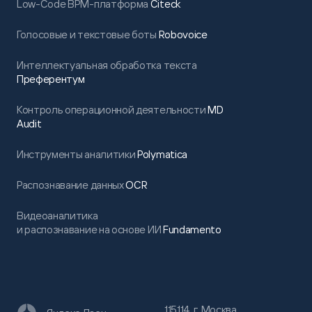
Low-Code BPM-платформа
Citeck
Голосовые и текстовые боты
Robovoice
Интеллектуальная обработка текста
Преферентум
Контроль операционной деятельности
MD
Audit
Инструменты аналитики
Polymatica
Распознавание данных
OCR
Видеоаналитика
и распознавание на основе ИИ
Fundamento
115114, г. Москва,