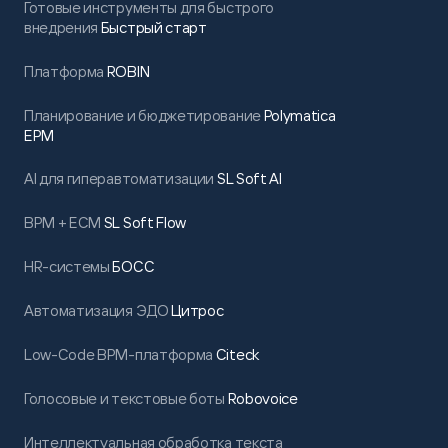
Готовые инструменты для быстрого
внедрения
Быстрый старт
Платформа
ROBIN
Планирование и бюджетирование
Polymatica
EPM
AI для гиперавтоматизации
SL Soft AI
BPM + ECM
SL Soft Flow
HR-системы
БОСС
Автоматизация ЭДО
Цитрос
Low-Code BPM-платформа
Citeck
Голосовые и текстовые боты
Robovoice
Интеллектуальная обработка текста