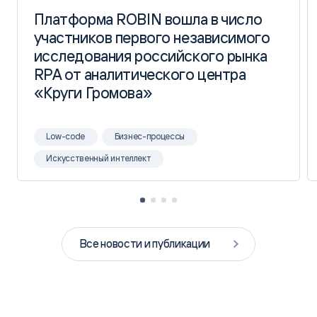
Платформа ROBIN вошла в число
Платформа ROBIN вошла в число
участников первого независимого
участников первого независимого
исследования российского рынка
исследования российского рынка
RPA от аналитического центра
RPA от аналитического центра
«Круги Громова»
«Круги Громова»
Low-code
Бизнес-процессы
Искусственный интеллект
Все новости и публикации