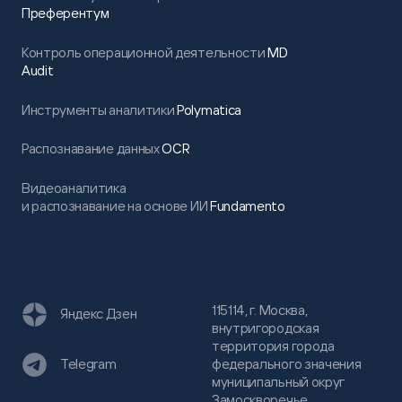
Преферентум
Контроль операционной деятельности
MD
Audit
Инструменты аналитики
Polymatica
Распознавание данных
OCR
Видеоаналитика
и распознавание на основе ИИ
Fundamento
115114, г. Москва,
Яндекс Дзен
внутригородская
территория города
федерального значения
Telegram
муниципальный округ
Замоскворечье,