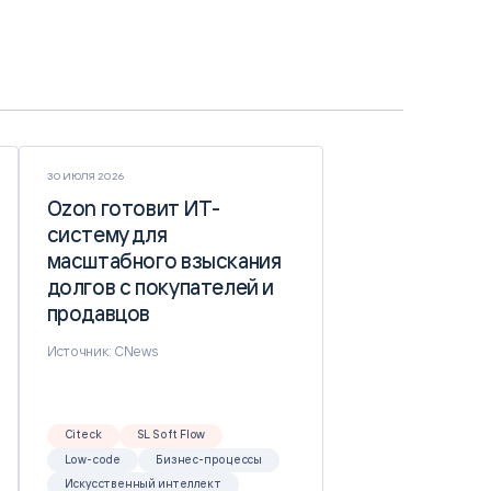
30 ИЮЛЯ 2026
Ozon готовит ИТ-
Ozon готовит ИТ-
систему для
систему для
масштабного взыскания
масштабного взыскания
долгов с покупателей и
долгов с покупателей и
продавцов
продавцов
Источник: CNews
Citeck
SL Soft Flow
Low-code
Бизнес-процессы
Искусственный интеллект