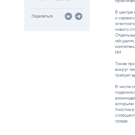
практичес
Цитрос
Citeck
Robovo
АВТОМАТИЗАЦИЯ ЭДО
LOW-CODE BPM-ПЛАТФОРМА
ГОЛОСОВЫЕ
В центре
Поделиться
и сервисо
агентног
Fundamento
нового ст
Отдельный
ВИДЕОАНАЛИТИКА
И РАСПОЗНАВАНИЕ НА ОСНОВЕ
обсудили,
ИИ
компетенц
ИИ.
Также про
вокруг те
требует в
В числе с
поделилс
взаимодей
которыми
Участие в
сообщест
среде.