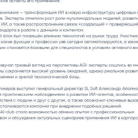
кие аспекты его применения.
ice
Преферентум
MD Audit
Poly
 И ТЕКСТОВЫЕ БОТЫ
ИНТЕЛЛЕКТУАЛЬНАЯ ОБРАБОТКА
КОНТРОЛЬ ОПЕРАЦИОННОЙ
ИНСТ
 внимания — трансформация ИИ в новую инфраструктуру цифровых 
ТЕКСТА
ДЕЯТЕЛЬНОСТИ
в. Эксперты отметили рост роли мультимодальных моделей, развит
о ИИ, а также распространение связок «создающий + проверяющий
андарта в работе с данными и контентом.
 блок был посвящён влиянию технологий на рынок труда. Участни
 какие функции и профессии уже сегодня автоматизируются, а каки
ии становятся базовыми для специалистов в условиях активного в
звучал трезвый взгляд на перспективы AGI: эксперты сошлись во мн
мы сохраняется высокий уровень ожиданий, однако реальное разви
ремени и зрелой технологической базы.
пикеров выступил генеральный директор SL Soft Александр Аболма
я практическими наблюдениями о развитии ИИ-агентов, особенност
ствия с людьми и друг с другом, а также обозначил ключевые вызов
 сталкиваются компании при внедрении подобных решений.
 AI-club стало возможностью обмена опытом с профессиональным
вом и обсуждения актуальных сценариев применения ИИ в корпор