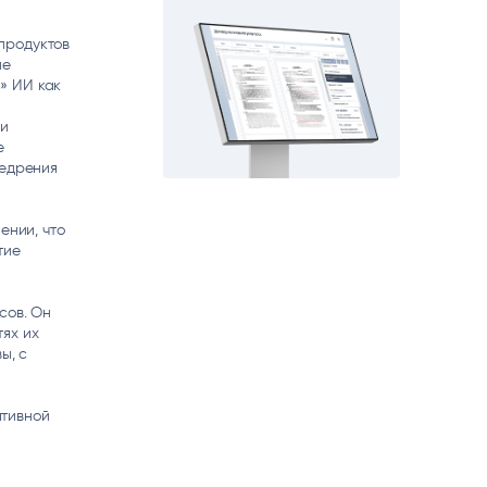
matica
OCR
РУМЕНТЫ АНАЛИТИКИ
продуктов
РАСПОЗНАВАНИЕ ДАННЫХ
ие
» ИИ как
ки
е
недрения
ении, что
тие
сов. Он
ях их
ы, с
ативной