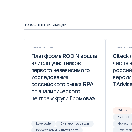
НОВОСТИ И ПУБЛИКАЦИИ
7 АВГУСТА 2026
31 ИЮЛЯ 202
Платформа ROBIN вошла
Платформа ROBIN вошла
Citeck 
Citeck 
в число участников
в число участников
числе 
числе 
первого независимого
первого независимого
россий
россий
исследования
исследования
версии
версии
российского рынка RPA
российского рынка RPA
TAdvise
TAdvise
от аналитического
от аналитического
центра «Круги Громова»
центра «Круги Громова»
Citeck
Бизнес-
Low-code
Бизнес-процессы
Искусст
Искусственный интеллект
Low-cod