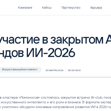
Компания
Кейсы
Партнерство
Карьера
участие в закрытом A
ндов ИИ-2026
Polymatica EPM
SL Soft AI
ПЛАНИРОВАНИЕ И
AI ДЛЯ ГИПЕРАВТОМАТИЗАЦИИ
БЮДЖЕТИРОВАНИЕ
Нормализация НСИ
Интеллектуальный поиск
Искусственный интеллект
30 МАРТА 2026
00:00 МСК
IDP
в кластере «Ломоносов» состоялась закрытая встреча AI-club, по
искусственного интеллекта и его роли в бизнесе. В формате экспе
 участники обсудили ключевые направления развития ИИ в 2026 го