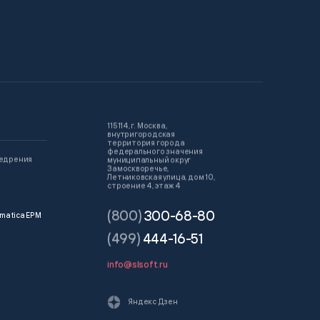
115114, г. Москва,
внутригородская
территория города
федерального значения
недрения
муниципальный округ
Замоскворечье,
Летниковская улица, дом 10,
строение 4, этаж 4
(800)
300-68-80
matica EPM
(499)
444-16-51
info@slsoft.ru
Яндекс Дзен