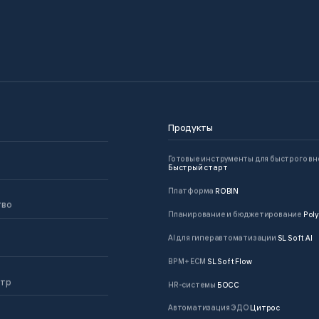
Продукты
Готовые инструменты для быстрого в
Быстрый старт
Платформа
ROBIN
тво
Планирование и бюджетирование
Poly
AI для гиперавтоматизации
SL Soft AI
BPM + ECM
SL Soft Flow
нтр
HR-системы
БОСС
Автоматизация ЭДО
Цитрос