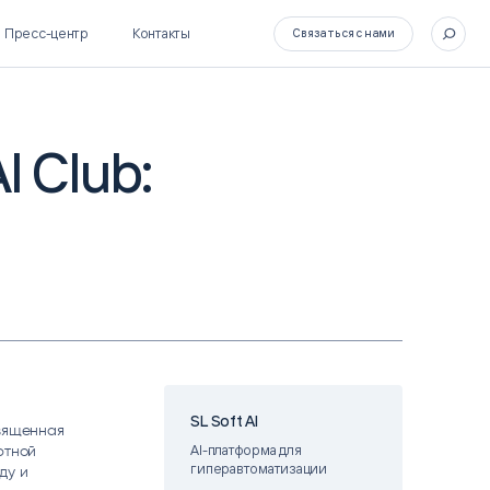
Пресс-центр
Контакты
Связаться с нами
I Club:
SL Soft Flow
БОСС
BPM + ECM
HR-СИСТЕМЫ
HRM-система БОСС
HCM-система БОСС
SL Soft AI
священная
ртной
AI-платформа для
гиперавтоматизации
ду и