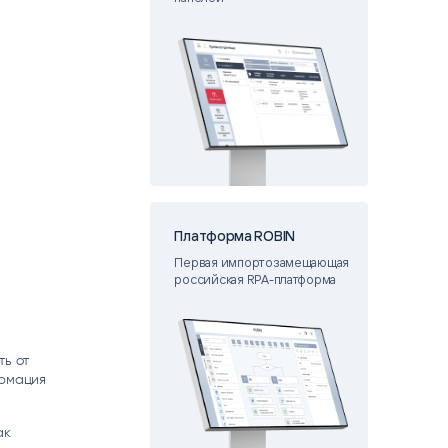
matica
OCR
РУМЕНТЫ АНАЛИТИКИ
РАСПОЗНАВАНИЕ ДАННЫХ
Платформа ROBIN
Первая импортозамещающая
российская RPA-платформа
ть от
ормация
ак