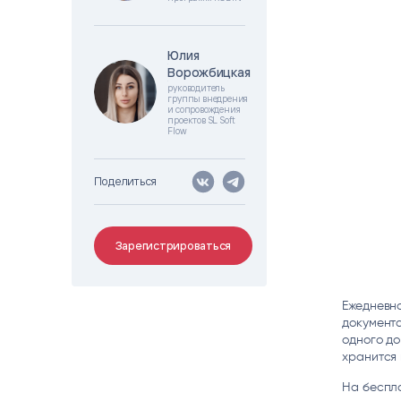
Цитрос
Citeck
Robovo
АВТОМАТИЗАЦИЯ ЭДО
LOW-CODE BPM-ПЛАТФОРМА
ГОЛОСОВЫЕ
Юлия
Юлия
Ворожбицкая
Ворожбицкая
Fundamento
руководитель
группы внедрения
ВИДЕОАНАЛИТИКА
и сопровождения
И РАСПОЗНАВАНИЕ НА ОСНОВЕ
проектов SL Soft
ИИ
Flow
Поделиться
Зарегистрироваться
Ежедневн
документа
одного до
хранится 
На беспла