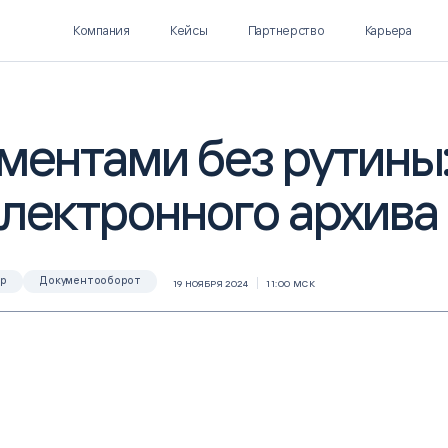
Компания
Кейсы
Партнерство
Карьера
ментами без рутины
лектронного архива
Polymatica EPM
SL Soft AI
ПЛАНИРОВАНИЕ И
AI ДЛЯ ГИПЕРАВТОМАТИЗАЦИИ
БЮДЖЕТИРОВАНИЕ
Нормализация НСИ
Интеллектуальный поиск
ар
Документооборот
19 НОЯБРЯ 2024
11:00 МСК
IDP