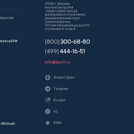
115114, г. Москва,
внутригородская
территория города
федерального значения
недрения
муниципальный округ
Замоскворечье,
Летниковская улица, дом 10,
строение 4, этаж 4
(800)
300-68-80
matica EPM
(499)
444-16-51
info@slsoft.ru
Яндекс Дзен
Telegram
Rutube
VC
Хабр
и
MD Audit