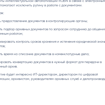
ты интеллектуальной автоматизации ROBIN в связке с электронны
помогают исключить рутину в работе с документами.
ак:
ь предоставление документов в контролирующие органы;
ть подбор архивных документов по запросам сотрудника до общения
мным роботом;
изировать контроль сроков хранения и истечения юридической знач
тов;
ть время на списание документов в номенклатурные дела;
ировать конвертацию документов в нужный формат для передачи в
нный архив.
тие будет интересно ИТ-директорам, директорам по цифровой
ации, архивистам, руководителям архивных служб и делопроизвод