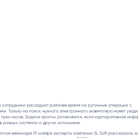
ice
Преферентум
MD Audit
Poly
 И ТЕКСТОВЫЕ БОТЫ
ИНТЕЛЛЕКТУАЛЬНАЯ ОБРАБОТКА
КОНТРОЛЬ ОПЕРАЦИОННОЙ
ИНСТ
ТЕКСТА
ДЕЯТЕЛЬНОСТИ
о сотрудники расходуют рабочее время на рутинные операции с
ми. Только на поиск нужного электронного экземпляра может уходи
 трех часов. Задача кратно усложняется, если корпоративная инф
в разных системах и других источниках.
тном вебинаре 19 ноября эксперты компании SL Soft рассказали, к