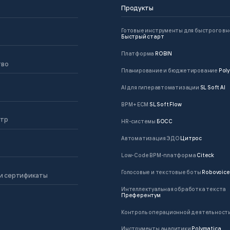
Продукты
Готовые инструменты для быстрого в
Быстрый старт
Платформа
ROBIN
тво
Планирование и бюджетирование
Poly
AI для гиперавтоматизации
SL Soft AI
BPM + ECM
SL Soft Flow
нтр
HR-системы
БОСС
Автоматизация ЭДО
Цитрос
Low-Code BPM-платформа
Citeck
Голосовые и текстовые боты
Robovoice
и сертификаты
Интеллектуальная обработка текста
Преферентум
Контроль операционной деятельност
Инструменты аналитики
Polymatica