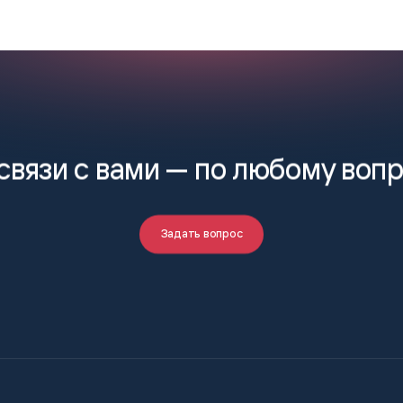
связи с вами —
по любому воп
Задать вопрос