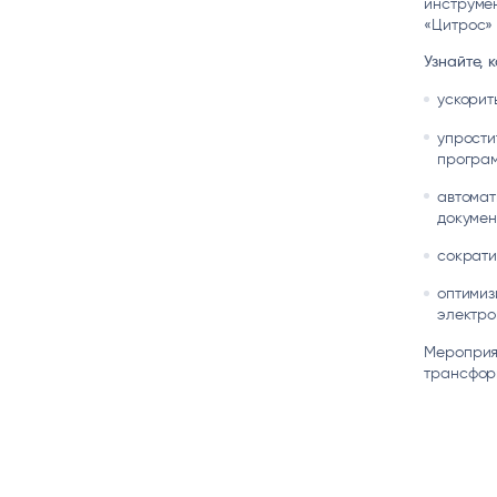
инструмен
«Цитрос» 
Узнайте, к
ускорит
упрости
програм
автомат
докумен
сократи
оптимиз
электро
Мероприя
трансформ