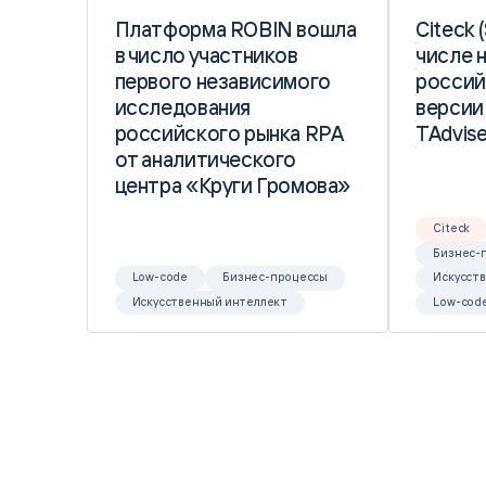
Платформа ROBIN вошла
Платформа ROBIN вошла
Citeck 
Citeck 
в число участников
в число участников
числе 
числе 
первого независимого
первого независимого
россий
россий
исследования
исследования
версии
версии
российского рынка RPA
российского рынка RPA
TAdvise
TAdvise
от аналитического
от аналитического
центра «Круги Громова»
центра «Круги Громова»
Citeck
Бизнес-
Low-code
Бизнес-процессы
Искусст
Искусственный интеллект
Low-cod