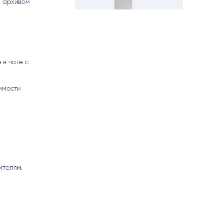
м архивом
 в чате с
имости
ителям.