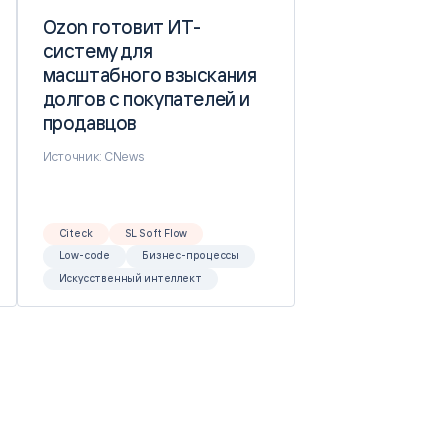
Ozon готовит ИТ-
Ozon готовит ИТ-
систему для
систему для
масштабного взыскания
масштабного взыскания
долгов с покупателей и
долгов с покупателей и
продавцов
продавцов
Источник: CNews
Citeck
SL Soft Flow
Low-code
Бизнес-процессы
Искусственный интеллект