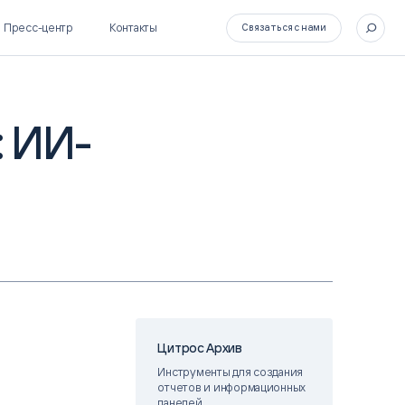
Пресс-центр
Контакты
Связаться с нами
: ИИ-
SL Soft Flow
БОСС
BPM + ECM
HR-СИСТЕМЫ
HRM-система БОСС
HCM-система БОСС
Цитрос Архив
Инструменты для создания
отчетов и информационных
панелей