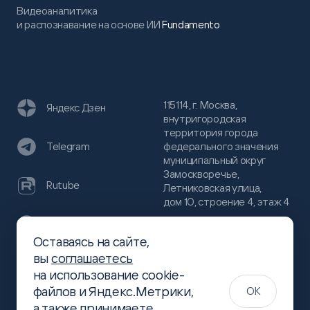
Видеоаналитика
и распознавание на основе ИИ
Fundamento
115114, г. Москва,
Яндекс Дзен
внутригородская
территория города
федерального значения
Telegram
муниципальный округ
Замоскворечье,
Rutube
Летниковская улица,
дом 10, строение 4, этаж 4
VC
Оставаясь на сайте,
(800)
300-68-80
вы
соглашаетесь
Хабр
на использование cookie-
(499)
444-16-51
файлов и Яндекс.Метрики,
OK
info@slsoft.ru
а также принимаете