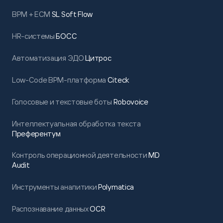
BPM + ECM
SL Soft Flow
HR-системы
БОСС
Автоматизация ЭДО
Цитрос
Low-Code BPM-платформа
Citeck
Голосовые и текстовые боты
Robovoice
Интеллектуальная обработка текста
Преферентум
Контроль операционной деятельности
MD
Audit
Инструменты аналитики
Polymatica
Распознавание данных
OCR