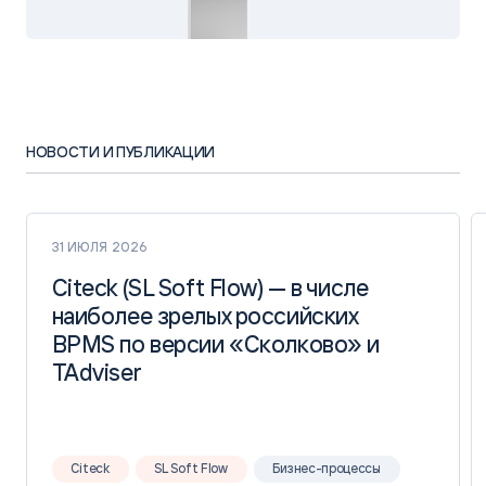
НОВОСТИ И ПУБЛИКАЦИИ
31 ИЮЛЯ 2026
Citeck (SL Soft Flow) — в числе
Citeck (SL Soft Flow) — в числе
наиболее зрелых российских
наиболее зрелых российских
BPMS по версии «Сколково» и
BPMS по версии «Сколково» и
TAdviser
TAdviser
Citeck
SL Soft Flow
Бизнес-процессы