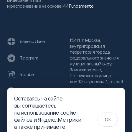
Видеоаналитика
и распознавание на основе ИИ
Fundamento
115114, г. Москва,
Яндекс Дзен
внутригородская
территория города
федерального значения
Telegram
муниципальный округ
Замоскворечье,
Rutube
Летниковская улица,
дом 10, строение 4, этаж 4
VC
Оставаясь на сайте,
(800)
300-68-80
вы
соглашаетесь
Хабр
на использование cookie-
(499)
444-16-51
файлов и Яндекс.Метрики,
OK
info@slsoft.ru
а также принимаете