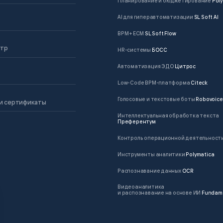
Планирование и бюджетирование
Poly
AI для гиперавтоматизации
SL Soft AI
BPM + ECM
SL Soft Flow
нтр
HR-системы
БОСС
Автоматизация ЭДО
Цитрос
Low-Code BPM-платформа
Citeck
Голосовые и текстовые боты
Robovoice
и сертификаты
Интеллектуальная обработка текста
Преферентум
Контроль операционной деятельност
Инструменты аналитики
Polymatica
Распознавание данных
OCR
Видеоаналитика
и распознавание на основе ИИ
Fundam