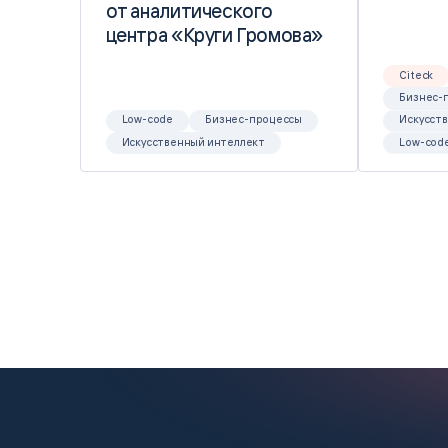
от аналитического
от аналитического
центра «Круги Громова»
центра «Круги Громова»
Citeck
Бизнес-
Low-code
Бизнес-процессы
Искусст
Искусственный интеллект
Low-cod