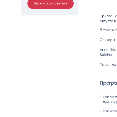
Зарегистрироваться
Цитрос
Citeck
Robovo
АВТОМАТИЗАЦИЯ ЭДО
LOW-CODE BPM-ПЛАТФОРМА
ГОЛОСОВЫЕ
Приглаша
августа в
Fundamento
В течение
ВИДЕОАНАЛИТИКА
И РАСПОЗНАВАНИЕ НА ОСНОВЕ
ИИ
Спикеры:
Анна Шад
Softline.
Павел Хо
Прогр
Как раз
лучших 
Как нал