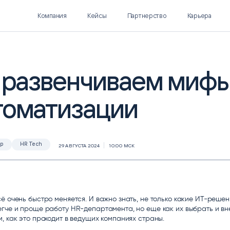
Компания
Кейсы
Партнерство
Карьера
: развенчиваем мифы
томатизации
Polymatica EPM
SL Soft AI
ПЛАНИРОВАНИЕ И
AI ДЛЯ ГИПЕРАВТОМАТИЗАЦИИ
БЮДЖЕТИРОВАНИЕ
Нормализация НСИ
Интеллектуальный поиск
ар
HR Tech
29 АВГУСТА 2024
10:00 МСК
IDP
ё очень быстро меняется. И важно знать, не только какие ИТ-решен
гче и проще работу HR-департамента, но еще как их выбрать и вн
, как это проходит в ведущих компаниях страны.