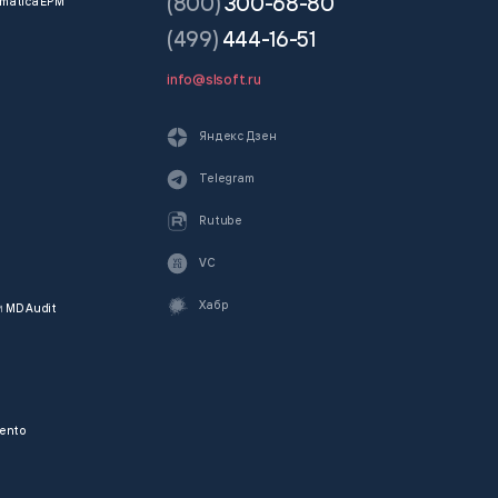
(800)
300-68-80
matica EPM
(499)
444-16-51
info@slsoft.ru
Яндекс Дзен
Telegram
Rutube
VC
Хабр
и
MD Audit
ento