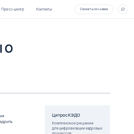
Пресс-центр
Контакты
Связаться с нами
 о
SL Soft Flow
БОСС
BPM + ECM
HR-СИСТЕМЫ
HRM-система БОСС
HCM-система БОСС
Цитрос КЭДО
ия
едрить.
Комплексное решение ​
для цифровизации кадровых
процессов