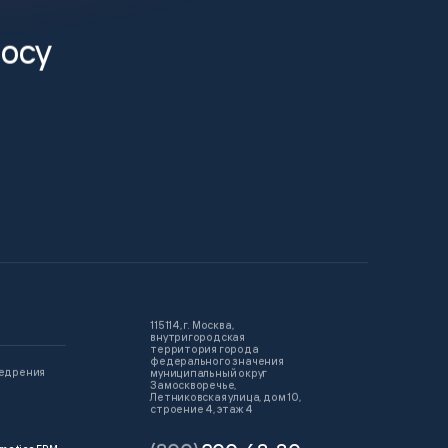
росу
115114, г. Москва,
внутригородская
территория города
федерального значения
недрения
муниципальный округ
Замоскворечье,
Летниковская улица, дом 10,
строение 4, этаж 4