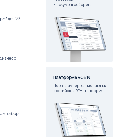
и документооборота
matica
OCR
РУМЕНТЫ АНАЛИТИКИ
РАСПОЗНАВАНИЕ ДАННЫХ
пройдет 29
 бизнеса
Платформа ROBIN
Первая импортозамещающая
российская RPA-платформа
ам: обзор