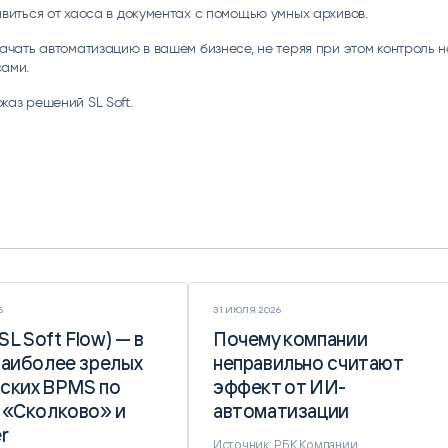
авиться от хаоса в документах с помощью умных архивов.
начать автоматизацию в вашем бизнесе, не теряя при этом контроль 
ами.
каз решений SL Soft.
6
31 ИЮЛЯ 2026
(SL Soft Flow) — в
(SL Soft Flow) — в
Почему компании
Почему компании
наиболее зрелых
наиболее зрелых
неправильно считают
неправильно считают
ских BPMS по
ских BPMS по
эффект от ИИ-
эффект от ИИ-
 «Сколково» и
 «Сколково» и
автоматизации
автоматизации
r
r
Источник: РБК Компании