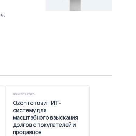
над
30 ИЮЛЯ 2026
Ozon готовит ИТ-
Ozon готовит ИТ-
систему для
систему для
масштабного взыскания
масштабного взыскания
долгов с покупателей и
долгов с покупателей и
продавцов
продавцов