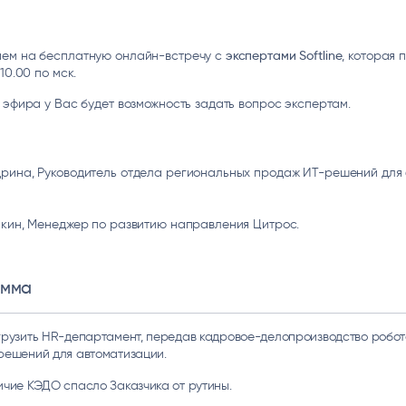
ice
Преферентум
MD Audit
Poly
 И ТЕКСТОВЫЕ БОТЫ
ИНТЕЛЛЕКТУАЛЬНАЯ ОБРАБОТКА
КОНТРОЛЬ ОПЕРАЦИОННОЙ
ИНСТ
ТЕКСТА
ДЕЯТЕЛЬНОСТИ
ем на бесплатную онлайн-встречу с
экспертами Softline
, которая 
 10.00 по мск.
 эфира у Вас будет возможность задать вопрос экспертам.
рина, Руководитель отдела региональных продаж ИТ-решений для
лкин, Менеджер по развитию направления Цитрос.
амма
грузить HR-департамент, передав кадровое-делопроизводство робот
решений для автоматизации.
ичие КЭДО спасло Заказчика от рутины.