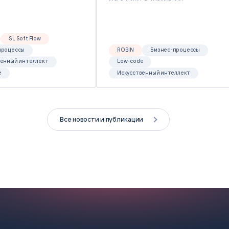
SL Soft Flow
процессы
ROBIN
Бизнес-процессы
венный интеллект
Low-code
e
Искусственный интеллект
Все новости и публикации