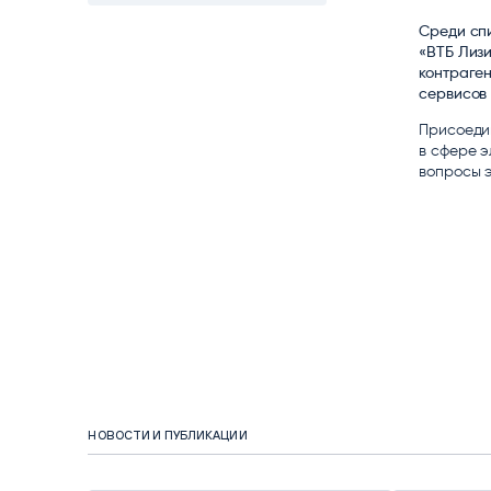
Цитрос
Citeck
Robovo
Среди сп
АВТОМАТИЗАЦИЯ ЭДО
LOW-CODE BPM-ПЛАТФОРМА
ГОЛОСОВЫЕ
«ВТБ Лизи
контраге
сервисов 
Fundamento
ВИДЕОАНАЛИТИКА
Присоедин
И РАСПОЗНАВАНИЕ НА ОСНОВЕ
в сфере э
ИИ
вопросы 
НОВОСТИ И ПУБЛИКАЦИИ