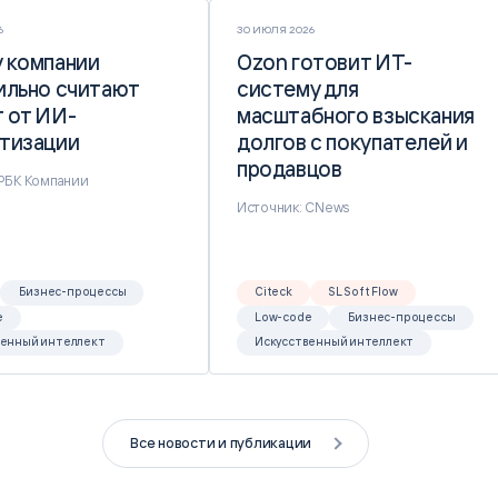
6
30 ИЮЛЯ 2026
 компании
 компании
Ozon готовит ИТ-
Ozon готовит ИТ-
ильно считают
ильно считают
систему для
систему для
 от ИИ-
 от ИИ-
масштабного взыскания
масштабного взыскания
тизации
тизации
долгов с покупателей и
долгов с покупателей и
продавцов
продавцов
 РБК Компании
Источник: CNews
Бизнес-процессы
Citeck
SL Soft Flow
e
Low-code
Бизнес-процессы
венный интеллект
Искусственный интеллект
Все новости и публикации