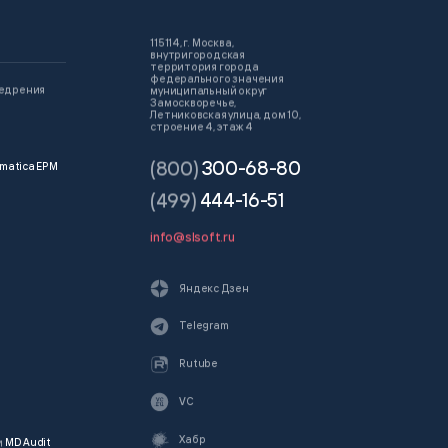
115114, г. Москва,
внутригородская
территория города
федерального значения
недрения
муниципальный округ
Замоскворечье,
Летниковская улица, дом 10,
строение 4, этаж 4
(800)
300-68-80
matica EPM
(499)
444-16-51
info@slsoft.ru
Яндекс Дзен
Telegram
Rutube
VC
Хабр
и
MD Audit