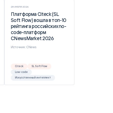
28 ИЮЛЯ 2026
Платформа Citeck (SL
Платформа Citeck (SL
Soft Flow) вошла в топ-10
Soft Flow) вошла в топ-10
рейтинга российских no-
рейтинга российских no-
code-платформ
code-платформ
CNewsMarket 2026
CNewsMarket 2026
Источник: CNews
Citeck
SL Soft Flow
Low-code
Искусственный интеллект