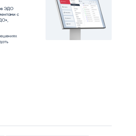
matica
ов ЭДО
OCR
РУМЕНТЫ АНАЛИТИКИ
ментами с
РАСПОЗНАВАНИЕ ДАННЫХ
ДО»,
решениях
дать