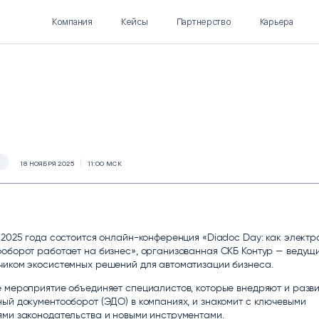
Компания
Кейсы
Партнерство
Карьера
Polymatica EPM
SL Soft AI
ПЛАНИРОВАНИЕ И
AI ДЛЯ ГИПЕРАВТОМАТИЗАЦИИ
18 НОЯБРЯ 2025
11:00 МСК
БЮДЖЕТИРОВАНИЕ
Нормализация НСИ
Интеллектуальный поиск
IDP
 2025 года состоится онлайн-конференция «Diadoc Day: как элект
оборот работает на бизнес», организованная СКБ Контур — ведущи
чиком экосистемных решений для автоматизации бизнеса.
 мероприятие объединяет специалистов, которые внедряют и разв
ый документооборот (ЭДО) в компаниях, и знакомит с ключевыми
ями законодательства и новыми инструментами.