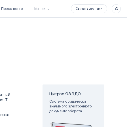
Пресс-центр
Контакты
Связаться с нами
SL Soft Flow
БОСС
BPM + ECM
HR-СИСТЕМЫ
HRM-система БОСС
HCM-система БОСС
Цитрос ЮЗ ЭДО
ронный
м IT-
Система юридически
значимого электронного
документооборота
ивают