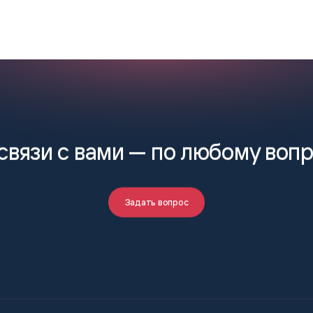
связи с вами —
по любому воп
Задать вопрос