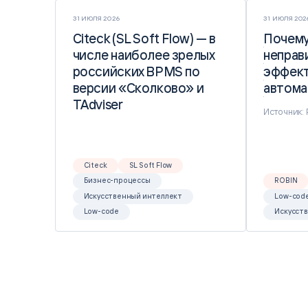
31 ИЮЛЯ 2026
31 ИЮЛЯ 202
Citeck (SL Soft Flow) — в
Citeck (SL Soft Flow) — в
Почему
Почему
числе наиболее зрелых
числе наиболее зрелых
неправ
неправ
российских BPMS по
российских BPMS по
эффект
эффект
версии «Сколково» и
версии «Сколково» и
автома
автома
TAdviser
TAdviser
Источник:
Citeck
SL Soft Flow
Бизнес-процессы
ROBIN
Искусственный интеллект
Low-cod
Low-code
Искусст