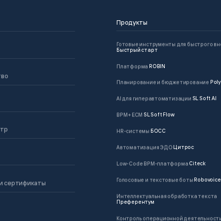
Продукты
Готовые инструменты для быстрого в
Быстрый старт
Платформа
ROBIN
тво
Планирование и бюджетирование
Poly
AI для гиперавтоматизации
SL Soft AI
BPM + ECM
SL Soft Flow
нтр
HR-системы
БОСС
Автоматизация ЭДО
Цитрос
Low-Code BPM-платформа
Citeck
Голосовые и текстовые боты
Robovoice
и сертификаты
Интеллектуальная обработка текста
Преферентум
Контроль операционной деятельност