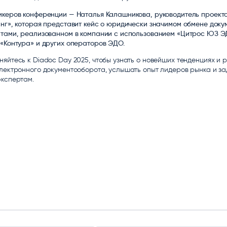
ice
Преферентум
MD Audit
Poly
икеров конференции — Наталья Калашникова, руководитель проект
 И ТЕКСТОВЫЕ БОТЫ
ИНТЕЛЛЕКТУАЛЬНАЯ ОБРАБОТКА
КОНТРОЛЬ ОПЕРАЦИОННОЙ
ИНСТ
нг», которая представит кейс о юридически значимом обмене доку
ТЕКСТА
ДЕЯТЕЛЬНОСТИ
нтами, реализованном в компании с использованием «Цитрос ЮЗ Э
«Контура» и других операторов ЭДО.
яйтесь к Diadoc Day 2025, чтобы узнать о новейших тенденциях и 
лектронного документооборота, услышать опыт лидеров рынка и за
экспертам.