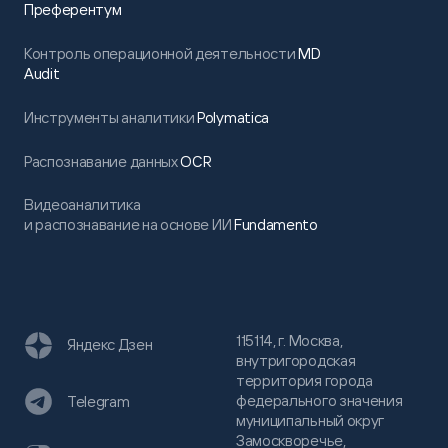
Преферентум
Контроль операционной деятельности
MD
Audit
Инструменты аналитики
Polymatica
Распознавание данных
OCR
Видеоаналитика
и распознавание на основе ИИ
Fundamento
115114, г. Москва,
Яндекс Дзен
внутригородская
территория города
федерального значения
Telegram
муниципальный округ
Замоскворечье,