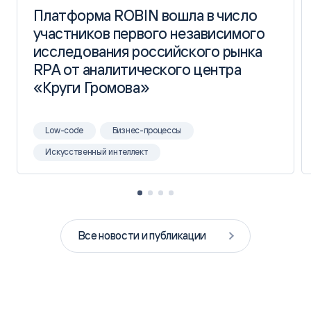
Платформа ROBIN вошла в число
Платформа ROBIN вошла в число
участников первого независимого
участников первого независимого
исследования российского рынка
исследования российского рынка
RPA от аналитического центра
RPA от аналитического центра
«Круги Громова»
«Круги Громова»
Low-code
Бизнес-процессы
Искусственный интеллект
Все новости и публикации