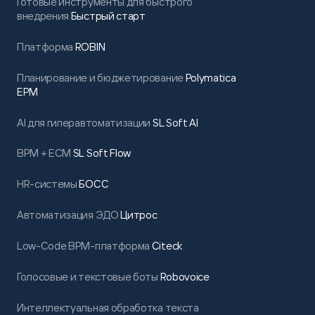
Готовые инструменты для быстрого
внедрения
Быстрый старт
Платформа
ROBIN
Планирование и бюджетирование
Polymatica
EPM
AI для гиперавтоматизации
SL Soft AI
BPM + ECM
SL Soft Flow
HR-системы
БОСС
Автоматизация ЭДО
Цитрос
Low-Code BPM-платформа
Citeck
Голосовые и текстовые боты
Robovoice
Интеллектуальная обработка текста