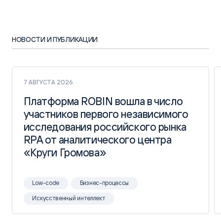
НОВОСТИ И ПУБЛИКАЦИИ
7 АВГУСТА 2026
Платформа ROBIN вошла в число
Платформа ROBIN вошла в число
участников первого независимого
участников первого независимого
исследования российского рынка
исследования российского рынка
RPA от аналитического центра
RPA от аналитического центра
«Круги Громова»
«Круги Громова»
Low-code
Бизнес-процессы
Искусственный интеллект