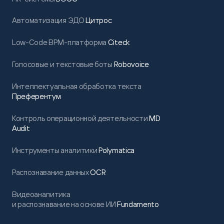
Автоматизация ЭДО
Цитрос
Low-Code BPM-платформа
Citeck
Голосовые и текстовые боты
Robovoice
Интеллектуальная обработка текста
Преферентум
Контроль операционной деятельности
MD
Audit
Инструменты аналитики
Polymatica
Распознавание данных
OCR
Видеоаналитика
и распознавание на основе ИИ
Fundamento