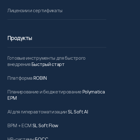
Лицензии и сертификаты
Продукты
Готовые инструменты для быстрого
внедрения
Быстрый старт
Платформа
ROBIN
Планирование и бюджетирование
Polymatica
EPM
AI для гиперавтоматизации
SL Soft AI
BPM + ECM
SL Soft Flow
HR-системы
БОСС