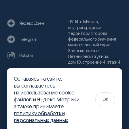
115114, г. Москва,
Яндекс Дзен
внутригородская
территория города
федерального значения
Telegram
муниципальный округ
Замоскворечье,
Rutube
Летниковская улица,
дом 10, строение 4, этаж 4
VC
Оставаясь на сайте,
(800)
300-68-80
вы
соглашаетесь
Хабр
на использование cookie-
(499)
444-16-51
файлов и Яндекс.Метрики,
OK
info@slsoft.ru
а также принимаете
политику обработки
персональных данных
.
Создание сайта