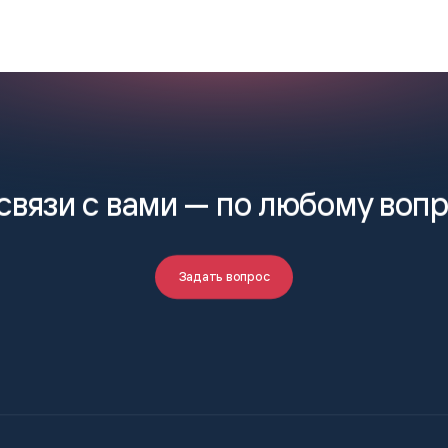
связи с вами —
по любому воп
Задать вопрос