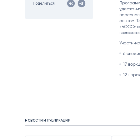
Программ
Поделиться
Цитрос
Citeck
Robovo
удержания
АВТОМАТИЗАЦИЯ ЭДО
LOW-CODE BPM-ПЛАТФОРМА
ГОЛОСОВЫЕ
персонала
опытом. Т
«БОСС» ко
Fundamento
возможно
ВИДЕОАНАЛИТИКА
И РАСПОЗНАВАНИЕ НА ОСНОВЕ
Участнико
ИИ
6 свежи
17 ворк
12+ пра
НОВОСТИ И ПУБЛИКАЦИИ