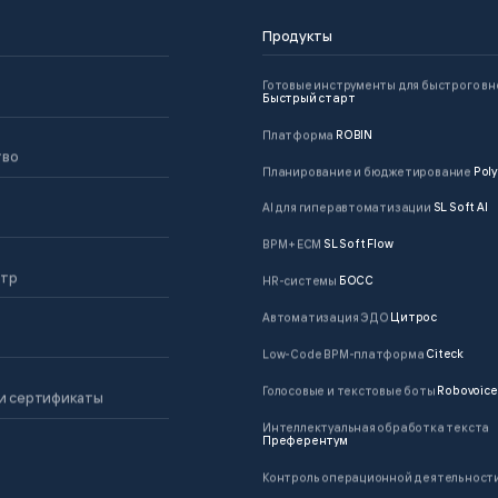
Продукты
Готовые инструменты для быстрого в
Быстрый старт
Платформа
ROBIN
тво
Планирование и бюджетирование
Poly
AI для гиперавтоматизации
SL Soft AI
BPM + ECM
SL Soft Flow
нтр
HR-системы
БОСС
Автоматизация ЭДО
Цитрос
Low-Code BPM-платформа
Citeck
Голосовые и текстовые боты
Robovoice
и сертификаты
Интеллектуальная обработка текста
Преферентум
Контроль операционной деятельност