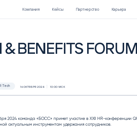
Компания
Кейсы
Партнерство
Карьера
& BENEFITS FORU
Polymatica EPM
SL Soft AI
ПЛАНИРОВАНИЕ И
AI ДЛЯ ГИПЕРАВТОМАТИЗАЦИИ
БЮДЖЕТИРОВАНИЕ
Нормализация НСИ
Интеллектуальный поиск
R Tech
16 ОКТЯБРЯ 2024
10:00 МСК
IDP
ября 2024 команда «БОСС» примет участие в XXII HR-конференции 
ной актуальным инструментам удержания сотрудников.