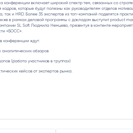
а конференции включает широкий спектр тем, связанных со страте
ice
Преферентум
MD Audit
Poly
 кадров, которые будут полезны как руководителям отделов мотива
 И ТЕКСТОВЫЕ БОТЫ
ИНТЕЛЛЕКТУАЛЬНАЯ ОБРАБОТКА
КОНТРОЛЬ ОПЕРАЦИОННОЙ
ИНСТ
, так и HRD. Более 35 экспертов из топ-компаний поделятся практ
ТЕКСТА
ДЕЯТЕЛЬНОСТИ
акже в рамках деловой программы с докладом выступит product ma
мпании SL Soft Людмила Немцева, презентуя в контенте мероприят
сти «БОСС».
в конференции ждут:
х аналитических обзоров
шопов (работа участников в группах)
ктических кейсов от экспертов рынка.