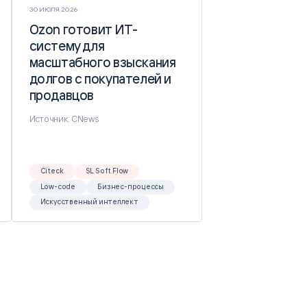
30 ИЮЛЯ 2026
Ozon готовит ИТ-
Ozon готовит ИТ-
систему для
систему для
масштабного взыскания
масштабного взыскания
долгов с покупателей и
долгов с покупателей и
продавцов
продавцов
Источник: CNews
Citeck
SL Soft Flow
Low-code
Бизнес-процессы
Искусственный интеллект