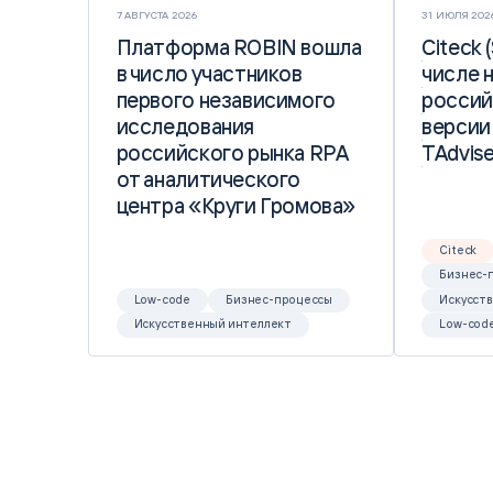
7 АВГУСТА 2026
31 ИЮЛЯ 202
Платформа ROBIN вошла
Платформа ROBIN вошла
Citeck 
Citeck 
в число участников
в число участников
числе 
числе 
первого независимого
первого независимого
россий
россий
исследования
исследования
версии
версии
российского рынка RPA
российского рынка RPA
TAdvise
TAdvise
от аналитического
от аналитического
центра «Круги Громова»
центра «Круги Громова»
Citeck
Бизнес-
Low-code
Бизнес-процессы
Искусст
Искусственный интеллект
Low-cod