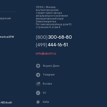
115114, г. Москва,
внутригородская
территория города
федерального значения
недрения
муниципальный округ
Замоскворечье,
Летниковская улица, дом 10,
строение 4, этаж 4
(800)
300-68-80
matica EPM
(499)
444-16-51
info@slsoft.ru
Яндекс Дзен
Telegram
Rutube
VC
Хабр
и
MD Audit