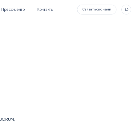
Пресс-центр
Контакты
Связаться с нами
M
SL Soft Flow
БОСС
BPM + ECM
HR-СИСТЕМЫ
HRM-система БОСС
HCM-система БОСС
QUORUM,