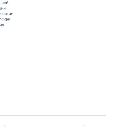
гией
matica
ции
OCR
РУМЕНТЫ АНАЛИТИКИ
ическим
РАСПОЗНАВАНИЕ ДАННЫХ
nager
ия