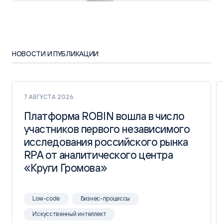
НОВОСТИ И ПУБЛИКАЦИИ
7 АВГУСТА 2026
Платформа ROBIN вошла в число
Платформа ROBIN вошла в число
участников первого независимого
участников первого независимого
исследования российского рынка
исследования российского рынка
RPA от аналитического центра
RPA от аналитического центра
«Круги Громова»
«Круги Громова»
Low-code
Бизнес-процессы
Искусственный интеллект