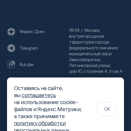
115114, г. Москва,
Яндекс Дзен
внутригородская
территория города
федерального значения
Telegram
муниципальный округ
Замоскворечье,
Rutube
Летниковская улица,
дом 10, строение 4, этаж 4
VC
Оставаясь на сайте,
(800)
300-68-80
вы
соглашаетесь
Хабр
на использование cookie-
(499)
444-16-51
файлов и Яндекс.Метрики,
OK
info@slsoft.ru
а также принимаете
политику обработки
персональных данных
.