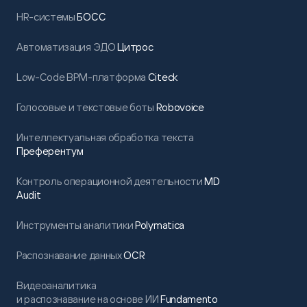
HR-системы
БОСС
Автоматизация ЭДО
Цитрос
Low-Code BPM-платформа
Citeck
Голосовые и текстовые боты
Robovoice
Интеллектуальная обработка текста
Преферентум
Контроль операционной деятельности
MD
Audit
Инструменты аналитики
Polymatica
Распознавание данных
OCR
Видеоаналитика
и распознавание на основе ИИ
Fundamento