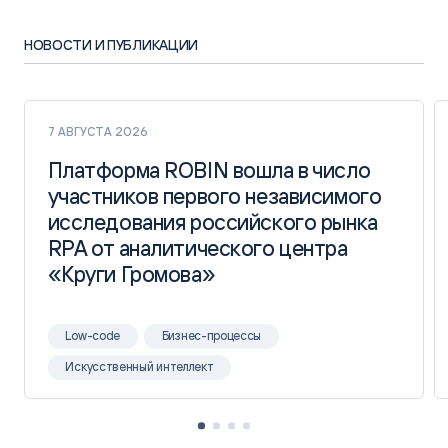
НОВОСТИ И ПУБЛИКАЦИИ
7 АВГУСТА 2026
Платформа ROBIN вошла в число
Платформа ROBIN вошла в число
участников первого независимого
участников первого независимого
исследования российского рынка
исследования российского рынка
RPA от аналитического центра
RPA от аналитического центра
«Круги Громова»
«Круги Громова»
Low-code
Бизнес-процессы
Искусственный интеллект