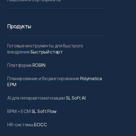
Продукты
Готовые инструменты для быстрого
внедрения
Быстрый старт
Платформа
ROBIN
Планирование и бюджетирование
Polymatica
EPM
AI для гиперавтоматизации
SL Soft AI
BPM + ECM
SL Soft Flow
HR-системы
БОСС