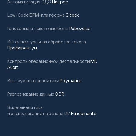
Автоматизация ЭДО
Цитрос
Low-Code BPM-платформа
Citeck
Голосовые и текстовые боты
Robovoice
Интеллектуальная обработка текста
Преферентум
Контроль операционной деятельности
MD
Audit
Инструменты аналитики
Polymatica
Распознавание данных
OCR
Видеоаналитика
и распознавание на основе ИИ
Fundamento