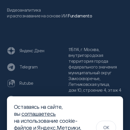
Видеоаналитика
и распознавание на основе ИИ
Fundamento
115114, г. Москва,
Яндекс Дзен
внутригородская
территория города
федерального значения
Telegram
муниципальный округ
Замоскворечье,
Rutube
Летниковская улица,
дом 10, строение 4, этаж 4
VC
Оставаясь на сайте,
(800)
300-68-80
вы
соглашаетесь
Хабр
на использование cookie-
(499)
444-16-51
файлов и Яндекс.Метрики,
OK