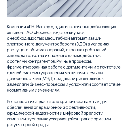
Компания «РН-Ванкор», один из ключевых добывающих
активов ПАО «Роснефть», столкнулась
с необходимостью масштабной автоматизации
электронного документооборота (ЭДО) в условиях
растущего объема операций, строгих требований
законодательства и сложного взаимодействия
с сотнями контрагентов. Ручные процессы,
фрагментированная работа с документами и отсутствие
единой системы управления машиночитаемыми
доверенностями (МЧД) создавали риски ошибок,
замедляли бизнес-процессы и усложняли соответствие
нормативным изменениям.
Решение этих задач стало критически важным для
обеспечения операционной эффективности,
юридической надежности и цифровой зрелости
компании в условиях ускоряющейся трансформации
регуляторной среды.