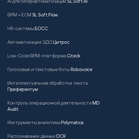
AI для гиперавтоматизации
SL Soft AI
BPM + ECM
SL Soft Flow
HR-системы
БОСС
Автоматизация ЭДО
Цитрос
Low-Code BPM-платформа
Citeck
Голосовые и текстовые боты
Robovoice
Интеллектуальная обработка текста
Преферентум
Контроль операционной деятельности
MD
Audit
Инструменты аналитики
Polymatica
Распознавание данных
OCR