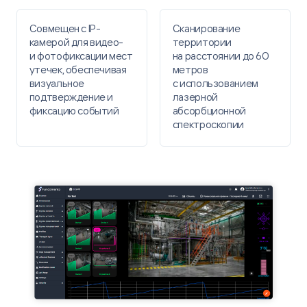
Совмещен с IP-
Сканирование
камерой для видео-
территории
и фотофиксации мест
на расстоянии до 60
утечек, обеспечивая
метров
визуальное
с использованием
подтверждение и
лазерной
фиксацию событий
абсорбционной
спектроскопии