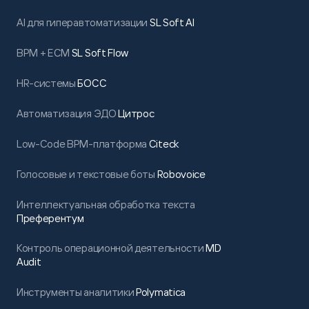
AI для гиперавтоматизации
SL Soft AI
BPM + ECM
SL Soft Flow
HR-системы
БОСС
Автоматизация ЭДО
Цитрос
Low-Code BPM-платформа
Citeck
Голосовые и текстовые боты
Robovoice
Интеллектуальная обработка текста
Преферентум
Контроль операционной деятельности
MD
Audit
Инструменты аналитики
Polymatica