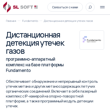
Связаться с нами
Главная
Fundamento
Дистанционная детекция утечек газов
Дистанционная
детекция утечек
газов
программно-аппаратный
комплекс на базе платформы
Fundamento
Обеспечивает обнаружение и непрерывный контроль
утечек метана и других метаносодержащих летучих
органических соединений. Включает в себя лазерный
комплекс с IP-камерой на опорно-поворотной
платформе, а также программный модуль детекции
утечек.