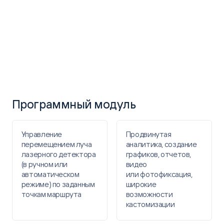
Программный модуль
Управление
Продвинутая
перемещением луча
аналитика, создание
лазерного детектора
графиков, отчетов,
(в ручном или
видео
автоматическом
или фотофиксация,
режиме) по заданным
широкие
точкам маршрута
возможности
кастомизации