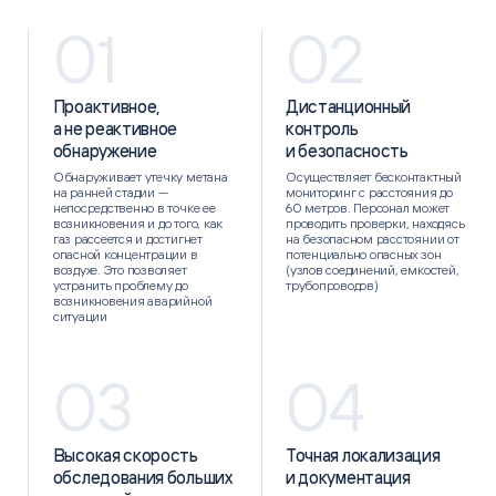
01
02
Проактивное,
Дистанционный
а не реактивное
контроль
обнаружение
и безопасность
Обнаруживает утечку метана
Осуществляет бесконтактный
на ранней стадии —
мониторинг с расстояния до
непосредственно в точке ее
60 метров. Персонал может
возникновения и до того, как
проводить проверки, находясь
газ рассеется и достигнет
на безопасном расстоянии от
опасной концентрации в
потенциально опасных зон
воздухе. Это позволяет
(узлов соединений, емкостей,
устранить проблему до
трубопроводов)
возникновения аварийной
ситуации
03
04
Высокая скорость
Точная локализация
обследования больших
и документация