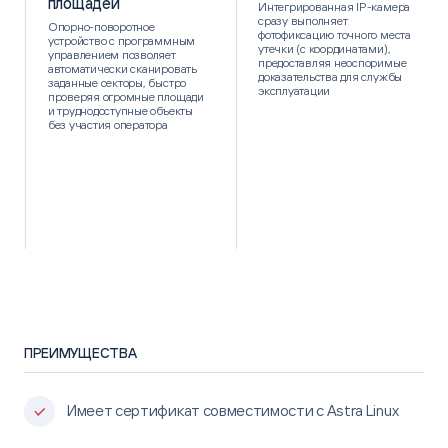
площадей
Интегрированная IP-камера
сразу выполняет
Опорно-поворотное
фотофиксацию точного места
устройство с программным
утечки (с координатами),
управлением позволяет
предоставляя неоспоримые
автоматически сканировать
доказательства для службы
заданные секторы, быстро
эксплуатации
проверяя огромные площади
и труднодоступные объекты
без участия оператора
ПРЕИМУЩЕСТВА
Имеет сертификат совместимости с Astra Linux