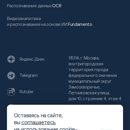
Распознавание данных
OCR
Видеоаналитика
и распознавание на основе ИИ
Fundamento
115114, г. Москва,
Яндекс Дзен
внутригородская
территория города
федерального значения
Telegram
муниципальный округ
Замоскворечье,
Rutube
Летниковская улица,
дом 10, строение 4, этаж 4
VC
Оставаясь на сайте,
(800)
300-68-80
вы
соглашаетесь
Хабр
на использование cookie-