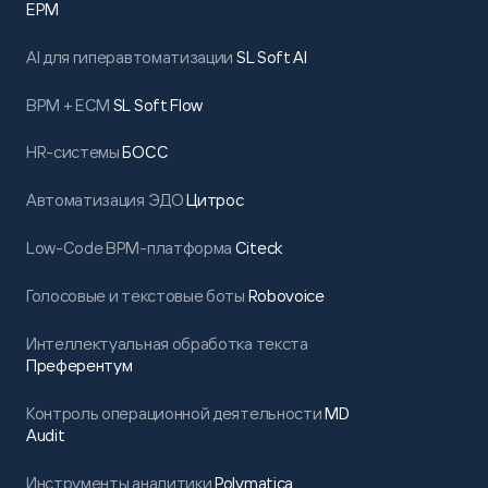
EPM
AI для гиперавтоматизации
SL Soft AI
BPM + ECM
SL Soft Flow
HR-системы
БОСС
Автоматизация ЭДО
Цитрос
Low-Code BPM-платформа
Citeck
Голосовые и текстовые боты
Robovoice
Интеллектуальная обработка текста
Преферентум
Контроль операционной деятельности
MD
Audit
Инструменты аналитики
Polymatica