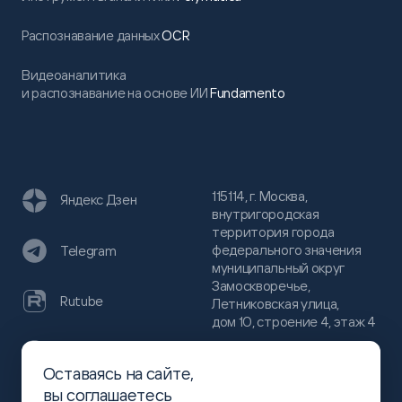
Распознавание данных
OCR
Видеоаналитика
и распознавание на основе ИИ
Fundamento
115114, г. Москва,
Яндекс Дзен
внутригородская
территория города
федерального значения
Telegram
муниципальный округ
Замоскворечье,
Rutube
Летниковская улица,
дом 10, строение 4, этаж 4
VC
Оставаясь на сайте,
(800)
300-68-80
вы
соглашаетесь
Хабр