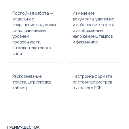
Послойная работа —
Изменение
отдельное
документа: удаление
сохранение подложки
и добавление текста
с настраиваемым
и изображений,
уровнем
наложение штампов
прозрачности,
и факсимиле
а также текстового
слоя
Распознавание
Настройка формата
текста, штрихкодов,
листа и параметров
таблиц​
выходного PDF
ПРЕИМУЩЕСТВА