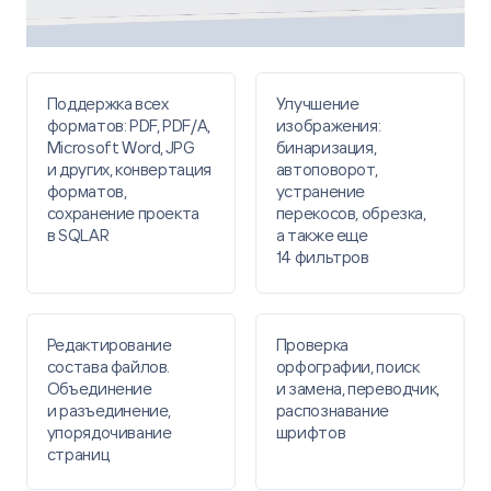
Поддержка всех
Улучшение
форматов: PDF, PDF/A,
изображения:
Microsoft Word, JPG
бинаризация,
и других, конвертация
автоповорот,
форматов,
устранение
сохранение проекта
перекосов, обрезка,
в SQLAR​
а также еще
14 фильтров
Редактирование
Проверка
состава файлов.
орфографии, поиск
Объединение
и замена, переводчик,
и разъединение,
распознавание
упорядочивание
шрифтов
страниц