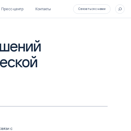
Пресс-центр
Контакты
Связаться с нами
ешений
ческой
SL Soft Flow
БОСС
BPM + ECM
HR-СИСТЕМЫ
HRM-система БОСС
HCM-система БОСС
вязи с