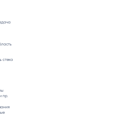
задача
бласть
ь стека
мы
 пр.
вания
ные