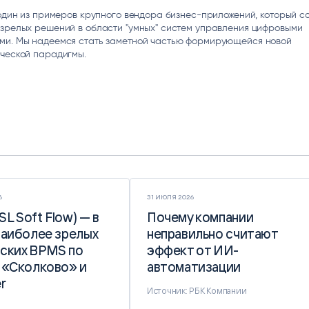
 один из примеров крупного вендора бизнес-приложений, который с
 зрелых решений в области "умных" систем управления цифровыми
ми. Мы надеемся стать заметной частью формирующейся новой
ической парадигмы.
6
31 ИЮЛЯ 2026
(SL Soft Flow) — в
(SL Soft Flow) — в
Почему компании
Почему компании
наиболее зрелых
наиболее зрелых
неправильно считают
неправильно считают
ских BPMS по
ских BPMS по
эффект от ИИ-
эффект от ИИ-
 «Сколково» и
 «Сколково» и
автоматизации
автоматизации
r
r
Источник: РБК Компании