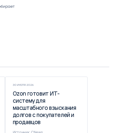
обирает
30 ИЮЛЯ 2026
Ozon готовит ИТ-
Ozon готовит ИТ-
систему для
систему для
масштабного взыскания
масштабного взыскания
долгов с покупателей и
долгов с покупателей и
продавцов
продавцов
Источник: CNews