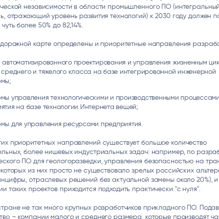
ической независимости в области промышленного ПО (интегральны
ь, отражающий уровень развития технологий) к 2030 году должен п
чуть более 50% до 82,14%.
е дорожной карте определены и приоритетные направления разрабо
 автоматизированного проектирования и управления жизненным ци
 среднего и тяжелого класса на базе интегрированной инженерной
мы;
мы управления технологическими и производственными процессам
ятия на базе технологии Интернета вещей;
мы для управления ресурсами предприятия.
тих приоритетных направлений существует большое количество
льных, более нишевых индустриальных задач: например, по разра
ского ПО для геологоразведки, управления безопасностью на тра
екоторых из них просто не существовало зрелых российских альтер
нцифры, отраслевых решений без актуальной замены около 20%), и
и таких проектов приходится подходить практически "с нуля".
стране не так много крупных разработчиков прикладного ПО. Под
во – компании малого и среднего размера, которые производят ч