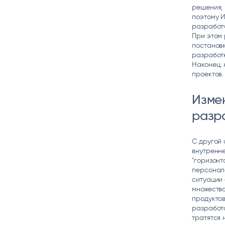
решения, 
поэтому 
разработч
При этом
постановк
разработк
Наконец, 
проектов.
Изме
разр
С другой 
внутренн
"горизонт
персонало
ситуации
множеств
продуктов
разработо
тратятся 