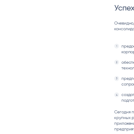
Успех
Очевидно,
консолид
предо
корпо
обесп
технол
предл
сопро
созда
подго
Сегодня 
крупных р
приложени
предприя