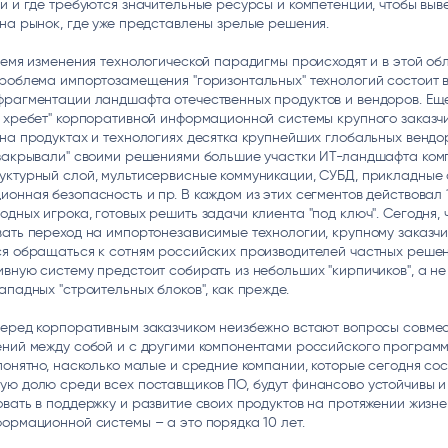
и и где требуются значительные ресурсы и компетенции, чтобы выв
на рынок, где уже представлены зрелые решения.
ремя изменения технологической парадигмы происходят и в этой об
роблема импортозамещения "горизонтальных" технологий состоит в
фрагментации ландшафта отечественных продуктов и вендоров. Ещ
 хребет" корпоративной информационной системы крупного заказч
на продуктах и технологиях десятка крупнейших глобальных вендо
"закрывали" своими решениями большие участки ИТ-ландшафта ком
уктурный слой, мультисервисные коммуникации, СУБД, прикладные 
онная безопасность и пр. В каждом из этих сегментов действовал 
дных игрока, готовых решить задачи клиента "под ключ". Сегодня, 
ать переход на импортонезависимые технологии, крупному заказчи
ся обращаться к сотням российских производителей частных реше
вную систему предстоит собирать из небольших "кирпичиков", а не
ападных "строительных блоков", как прежде.
перед корпоративным заказчиком неизбежно встают вопросы совме
ений между собой и с другими компонентами российского програм
понятно, насколько малые и средние компании, которые сегодня со
ю долю среди всех поставщиков ПО, будут финансово устойчивы и 
вать в поддержку и развитие своих продуктов на протяжении жизн
ормационной системы – а это порядка 10 лет.