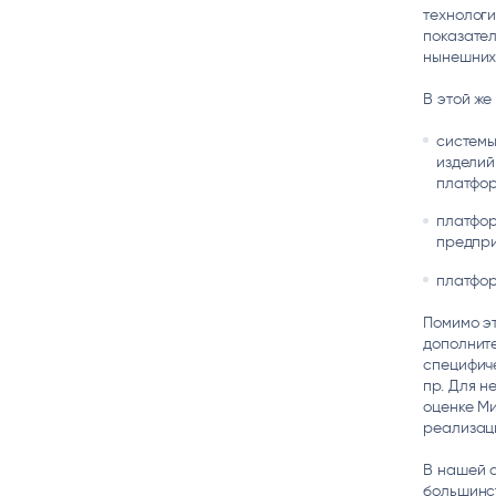
технолог
показател
нынешних 
В этой ж
системы
изделий
платфор
платфор
предпри
платфор
Помимо э
дополните
специфиче
пр. Для н
оценке Ми
реализаци
В нашей 
большинст