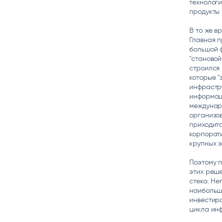
технологи
продукты 
В то же в
Главная п
большой 
"становой
строился 
которые 
инфрастр
информаци
междунаро
организов
приходит
корпорати
крупных з
Поэтому 
этих реш
стека. Не
наибольшу
инвестиро
цикла инф