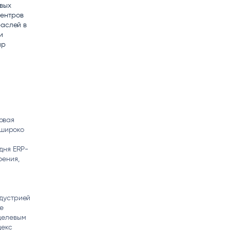
овых
matica
центров
OCR
РУМЕНТЫ АНАЛИТИКИ
раслей в
РАСПОЗНАВАНИЕ ДАННЫХ
и
ир
овая
 широко
дня ERP-
оения,
дустрией
е
целевым
декс