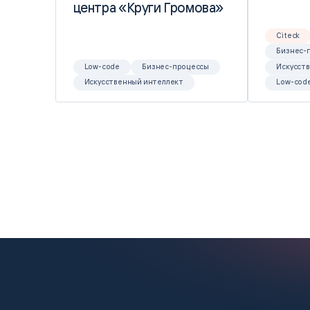
центра «Круги Громова»
центра «Круги Громова»
Citeck
Бизнес-
Low-code
Бизнес-процессы
Искусст
Искусственный интеллект
Low-cod