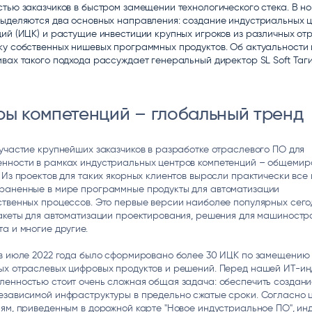
тью заказчиков в быстром замещении технологического стека. В н
ice
Преферентум
MD Audit
Poly
выделяются два основных направления: создание индустриальных 
 И ТЕКСТОВЫЕ БОТЫ
ИНТЕЛЛЕКТУАЛЬНАЯ ОБРАБОТКА
КОНТРОЛЬ ОПЕРАЦИОННОЙ
ИНСТ
ий (ИЦК) и растущие инвестиции крупных игроков из различных от
ТЕКСТА
ДЕЯТЕЛЬНОСТИ
ку собственных нишевых программных продуктов. Об актуальности 
вах такого подхода рассуждает генеральный директор SL Soft Таг
ры компетенций – глобальный тренд
участие крупнейших заказчиков в разработке отраслевого ПО для
нности в рамках индустриальных центров компетенций – общемир
 Из проектов для таких якорных клиентов выросли практически все
раненные в мире программные продукты для автоматизации
твенных процессов. Это первые версии наиболее популярных сего
акеты для автоматизации проектирования, решения для машиностр
а и многие другие.
 в июле 2022 года было сформировано более 30 ИЦК по замещению
ых отраслевых цифровых продуктов и решений. Перед нашей ИТ-ин
ленностью стоит очень сложная общая задача: обеспечить создани
езависимой инфраструктуры в предельно сжатые сроки. Согласно 
ям, приведенным в дорожной карте "Новое индустриальное ПО", ин