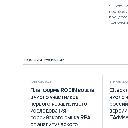
SL Soft –
портфель
процесса
технолог
НОВОСТИ И ПУБЛИКАЦИИ
7 АВГУСТА 2026
31 ИЮЛЯ 202
Платформа ROBIN вошла
Платформа ROBIN вошла
Citeck 
Citeck 
в число участников
в число участников
числе 
числе 
первого независимого
первого независимого
россий
россий
исследования
исследования
версии
версии
российского рынка RPA
российского рынка RPA
TAdvise
TAdvise
от аналитического
от аналитического