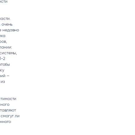
ести
ласти.
 очень
е недавно
ика
ров,
пании:
системы,
1-2
чтобы
ку
ний –
 из
стимости
много
ставляют
смогут ли
енного