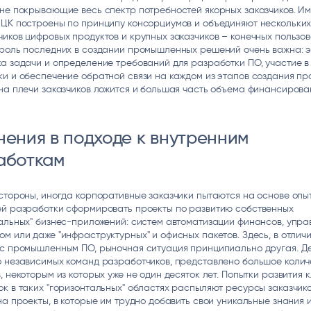
не покрывающие весь спектр потребностей якорных заказчиков. И
ИЦК построены по принципу консорциумов и объединяют нескольки
иков цифровых продуктов и крупных заказчиков – конечных пользов
 роль последних в создании промышленных решений очень важна: э
а задачи и определение требований для разработки ПО, участие в
и и обеспечение обратной связи на каждом из этапов создания пр
на плечи заказчиков ложится и большая часть объема финансирова
нения в подходе к внутренним
аботкам
стороны, иногда корпоративные заказчики пытаются на основе опы
ей разработки сформировать проекты по развитию собственных
альных" бизнес-приложений: систем автоматизации финансов, упра
м или даже "инфраструктурных" и офисных пакетов. Здесь, в отличи
 с промышленным ПО, рыночная ситуация принципиально другая. Д
о независимых команд разработчиков, представлено большое колич
, некоторым из которых уже не один десяток лет. Попытки развития 
к в таких "горизонтальных" областях распыляют ресурсы заказчико
на проекты, в которые им трудно добавить свои уникальные знания 