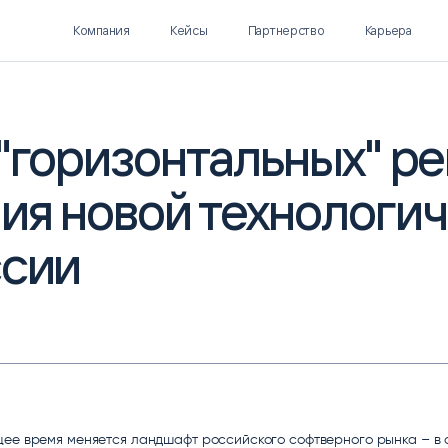
Компания
Кейсы
Партнерство
Карьера
 "горизонтальных" р
ия новой технологи
Polymatica EPM
SL Soft AI
ПЛАНИРОВАНИЕ И
AI ДЛЯ ГИПЕРАВТОМАТИЗАЦИИ
БЮДЖЕТИРОВАНИЕ
ссии
Нормализация НСИ
Интеллектуальный поиск
IDP
ее время меняется ландшафт российского софтверного рынка – в с