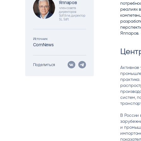
Яппаров
Яппаров
потребнос
Цитрос
Citeck
Robovo
член совета
реалиях 
директоров
АВТОМАТИЗАЦИЯ ЭДО
LOW-CODE BPM-ПЛАТФОРМА
ГОЛОСОВЫЕ
компетенц
Softline, директор
SL Soft
разработ
перспекти
Fundamento
Яппаров.
ВИДЕОАНАЛИТИКА
Источник
И РАСПОЗНАВАНИЕ НА ОСНОВЕ
ИИ
ComNews
Цент
Поделиться
Активное 
промышле
практика.
распрост
производс
систем, п
транспорт
В России
зарубежн
и промыш
импортон
показател