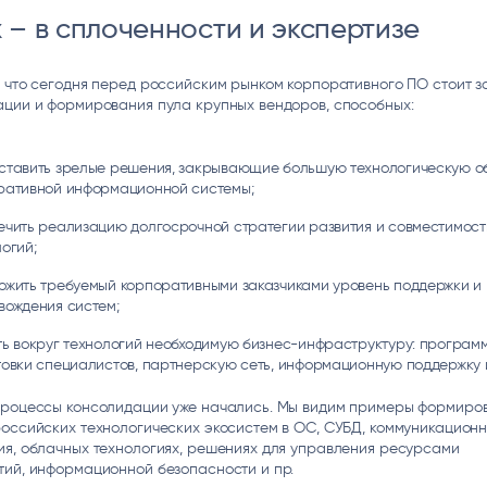
 – в сплоченности и экспертизе
 что сегодня перед российским рынком корпоративного ПО стоит 
ации и формирования пула крупных вендоров, способных:
ставить зрелые решения, закрывающие большую технологическую о
ративной информационной системы;
ечить реализацию долгосрочной стратегии развития и совместимост
огий;
ожить требуемый корпоративными заказчиками уровень поддержки и
вождения систем;
ть вокруг технологий необходимую бизнес-инфраструктуру: програм
товки специалистов, партнерскую сеть, информационную поддержку и
процессы консолидации уже начались. Мы видим примеры формиро
оссийских технологических экосистем в ОС, СУБД, коммуникацион
я, облачных технологиях, решениях для управления ресурсами
тий, информационной безопасности и пр.