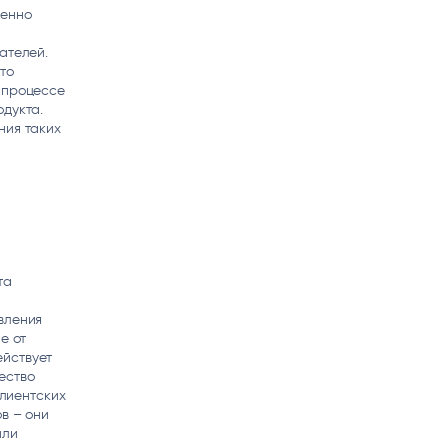
менно
х
ателей.
то
 процессе
одукта.
ния таких
та
вления
е от
ействует
ество
клиентских
в – они
или