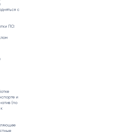
й
одняться с
тки ПО:
клом
и
ботке
нспорте и
натив (по
 к
авляющее
астные