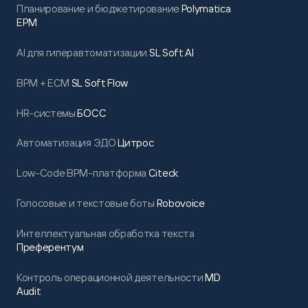
Планирование и бюджетирование
Polymatica
EPM
AI для гиперавтоматизации
SL Soft AI
BPM + ECM
SL Soft Flow
HR-системы
БОСС
Автоматизация ЭДО
Цитрос
Low-Code BPM-платформа
Citeck
Голосовые и текстовые боты
Robovoice
Интеллектуальная обработка текста
Преферентум
Контроль операционной деятельности
MD
Audit