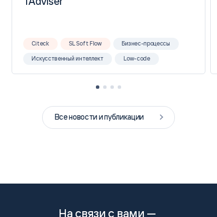
TAdviser
TAdviser
Citeck
SL Soft Flow
Бизнес-процессы
Искусственный интеллект
Low-code
Все новости и публикации
На связи с вами —