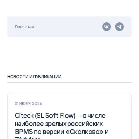
Поделиться
НОВОСТИ И ПУБЛИКАЦИИ
31 ИЮЛЯ 2026
Citeck (SL Soft Flow) — в числе
Citeck (SL Soft Flow) — в числе
наиболее зрелых российских
наиболее зрелых российских
BPMS по версии «Сколково» и
BPMS по версии «Сколково» и