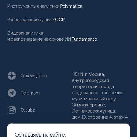
Инструменты аналитики
Polymatica
Распознавание данных
OCR
Видеоаналитика
и распознавание на основе ИИ
Fundamento
115114, г. Москва,
Яндекс Дзен
внутригородская
территория города
федерального значения
Telegram
муниципальный округ
Замоскворечье,
Rutube
Летниковская улица,
дом 10, строение 4, этаж 4
VC
Оставаясь на сайте,