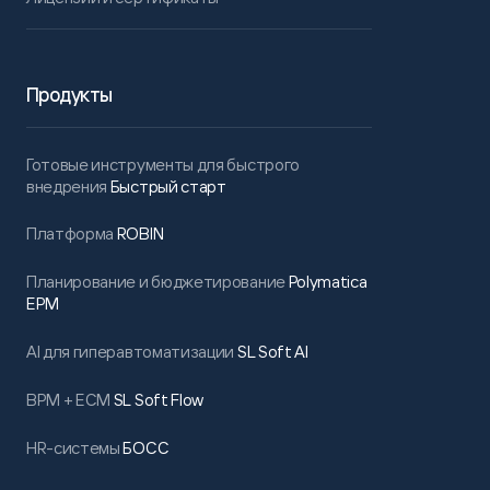
Продукты
Готовые инструменты для быстрого
внедрения
Быстрый старт
Платформа
ROBIN
Планирование и бюджетирование
Polymatica
EPM
AI для гиперавтоматизации
SL Soft AI
BPM + ECM
SL Soft Flow
HR-системы
БОСС