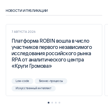
НОВОСТИ И ПУБЛИКАЦИИ
7 АВГУСТА 2026
Платформа ROBIN вошла в число
Платформа ROBIN вошла в число
участников первого независимого
участников первого независимого
исследования российского рынка
исследования российского рынка
RPA от аналитического центра
RPA от аналитического центра
«Круги Громова»
«Круги Громова»
Low-code
Бизнес-процессы
Искусственный интеллект