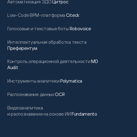
Автоматизация ЭДО
Цитрос
Low-Code BPM-платформа
Citeck
Голосовые и текстовые боты
Robovoice
Интеллектуальная обработка текста
Преферентум
Контроль операционной деятельности
MD
Audit
Инструменты аналитики
Polymatica
Распознавание данных
OCR
Видеоаналитика
и распознавание на основе ИИ
Fundamento