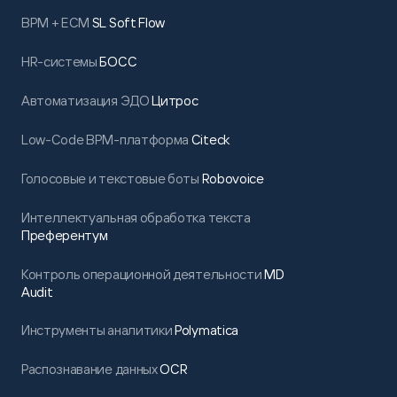
BPM + ECM
SL Soft Flow
HR-системы
БОСС
Автоматизация ЭДО
Цитрос
Low-Code BPM-платформа
Citeck
Голосовые и текстовые боты
Robovoice
Интеллектуальная обработка текста
Преферентум
Контроль операционной деятельности
MD
Audit
Инструменты аналитики
Polymatica
Распознавание данных
OCR