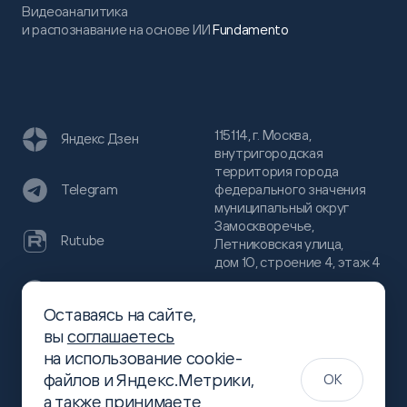
Видеоаналитика
и распознавание на основе ИИ
Fundamento
115114, г. Москва,
Яндекс Дзен
внутригородская
территория города
федерального значения
Telegram
муниципальный округ
Замоскворечье,
Rutube
Летниковская улица,
дом 10, строение 4, этаж 4
VC
Оставаясь на сайте,
(800)
300-68-80
вы
соглашаетесь
Хабр
на использование cookie-
(499)
444-16-51
файлов и Яндекс.Метрики,
OK
info@slsoft.ru
а также принимаете