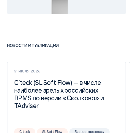
НОВОСТИ И ПУБЛИКАЦИИ
31 ИЮЛЯ 2026
Citeck (SL Soft Flow) — в числе
Citeck (SL Soft Flow) — в числе
наиболее зрелых российских
наиболее зрелых российских
BPMS по версии «Сколково» и
BPMS по версии «Сколково» и
TAdviser
TAdviser
Citeck
SL Soft Flow
Бизнес-процессы