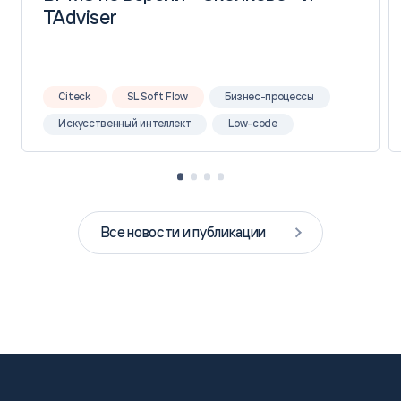
TAdviser
TAdviser
Citeck
SL Soft Flow
Бизнес-процессы
Искусственный интеллект
Low-code
Все новости и публикации