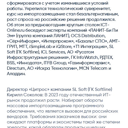
сформировался с учетом изменившихся условий
работы. Укрепился технологический суверенитет,
курс на импортозамещение стал безальтернативным,
рост спроса на российские решения продолжился.
Об этом за предновогодним круглым столом ICT-
Online.ru беседуют эксперты компаний «ЛАНИТ-Би Пи
Эм» (группа компаний ЛАНИТ), OCS Distribution,
«СёрчИнформ», «Интерпроком», «Базальт СПО», АМТ-
ГРУП, МТТ, iSimpleLab и iQStore, «Т1 Интеграция», SL
Soft (ГК Softline), ICL Services, АО «Русатом
Инфраструктурные решения», ГК InfoWatch, РДТЕХ,
BSS, «Иннодата», ITFB Group, «Газинформсервис»,
Directum, АО «Искра Технологии», MCN Telecom и
Аладдин.
Директор «Цитрос» компании SL Soft (ГК Softline)
Кирилл Соколов:
В 2023 году отечественный ИТ-
рынок продолжил расти. Набирает обороты
массовое импортозамещение программного
обеспечения, что является вызовом для российских
вендоров. Требования заказчиков высоки: они
ожидают платформы и экосистемы такой же степени
зрелости, какой обладали продукты ушедших