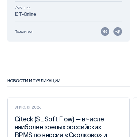
Источник
ICT-Online
Поделиться
НОВОСТИ И ПУБЛИКАЦИИ
31 ИЮЛЯ 2026
Citeck (SL Soft Flow) — в числе
Citeck (SL Soft Flow) — в числе
наиболее зрелых российских
наиболее зрелых российских
BPMS по версии «Сколково» и
BPMS по версии «Сколково» и