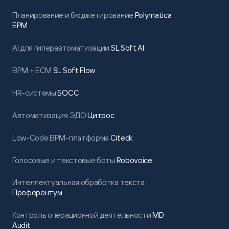
Планирование и бюджетирование
Polymatica
EPM
AI для гиперавтоматизации
SL Soft AI
BPM + ECM
SL Soft Flow
HR-системы
БОСС
Автоматизация ЭДО
Цитрос
Low-Code BPM-платформа
Citeck
Голосовые и текстовые боты
Robovoice
Интеллектуальная обработка текста
Преферентум
Контроль операционной деятельности
MD
Audit