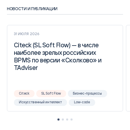
НОВОСТИ И ПУБЛИКАЦИИ
31 ИЮЛЯ 2026
Citeck (SL Soft Flow) — в числе
Citeck (SL Soft Flow) — в числе
наиболее зрелых российских
наиболее зрелых российских
BPMS по версии «Сколково» и
BPMS по версии «Сколково» и
TAdviser
TAdviser
Citeck
SL Soft Flow
Бизнес-процессы
Искусственный интеллект
Low-code