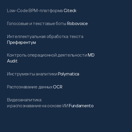
Low-Code BPM-платформа
Citeck
Голосовые и текстовые боты
Robovoice
Интеллектуальная обработка текста
Преферентум
Контроль операционной деятельности
MD
Audit
Инструменты аналитики
Polymatica
Распознавание данных
OCR
Видеоаналитика
и распознавание на основе ИИ
Fundamento