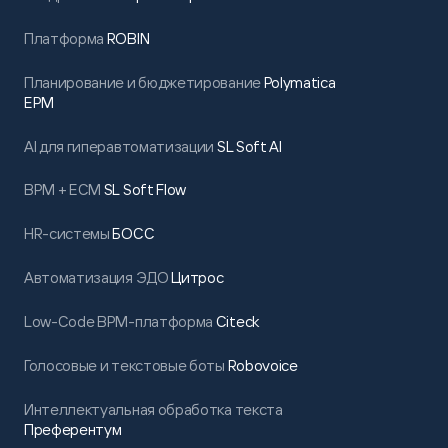
Платформа
ROBIN
Планирование и бюджетирование
Polymatica
EPM
AI для гиперавтоматизации
SL Soft AI
BPM + ECM
SL Soft Flow
HR-системы
БОСС
Автоматизация ЭДО
Цитрос
Low-Code BPM-платформа
Citeck
Голосовые и текстовые боты
Robovoice
Интеллектуальная обработка текста
Преферентум