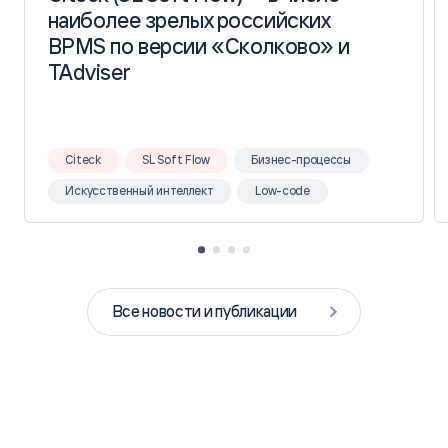
наиболее зрелых российских
наиболее зрелых российских
BPMS по версии «Сколково» и
BPMS по версии «Сколково» и
TAdviser
TAdviser
Citeck
SL Soft Flow
Бизнес-процессы
Искусственный интеллект
Low-code
Все новости и публикации