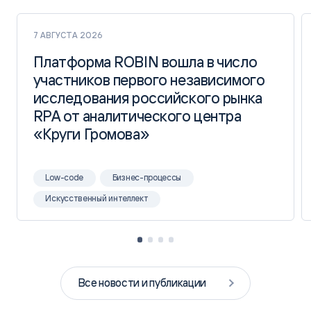
7 АВГУСТА 2026
Платформа ROBIN вошла в число
Платформа ROBIN вошла в число
участников первого независимого
участников первого независимого
исследования российского рынка
исследования российского рынка
RPA от аналитического центра
RPA от аналитического центра
«Круги Громова»
«Круги Громова»
Low-code
Бизнес-процессы
Искусственный интеллект
Все новости и публикации