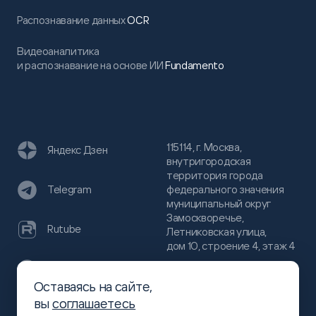
Распознавание данных
OCR
Видеоаналитика
и распознавание на основе ИИ
Fundamento
115114, г. Москва,
Яндекс Дзен
внутригородская
территория города
федерального значения
Telegram
муниципальный округ
Замоскворечье,
Rutube
Летниковская улица,
дом 10, строение 4, этаж 4
VC
Оставаясь на сайте,
(800)
300-68-80
вы
соглашаетесь
Хабр