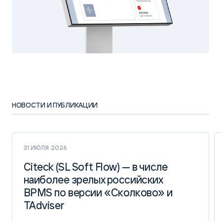
НОВОСТИ И ПУБЛИКАЦИИ
31 ИЮЛЯ 2026
Citeck (SL Soft Flow) — в числе
Citeck (SL Soft Flow) — в числе
наиболее зрелых российских
наиболее зрелых российских
BPMS по версии «Сколково» и
BPMS по версии «Сколково» и
TAdviser
TAdviser