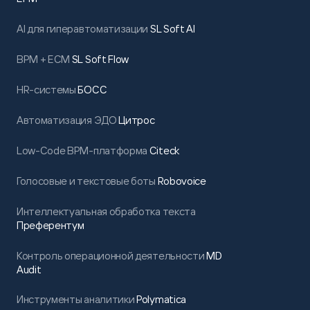
AI для гиперавтоматизации
SL Soft AI
BPM + ECM
SL Soft Flow
HR-системы
БОСС
Автоматизация ЭДО
Цитрос
Low-Code BPM-платформа
Citeck
Голосовые и текстовые боты
Robovoice
Интеллектуальная обработка текста
Преферентум
Контроль операционной деятельности
MD
Audit
Инструменты аналитики
Polymatica