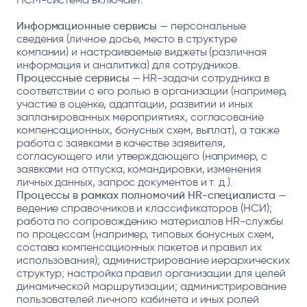
Информационные сервисы
— персональные
сведения (личное досье, место в структуре
компании) и настраиваемые виджеты (различная
информация и аналитика) для сотрудников.
Процессные сервисы
— HR-задачи сотрудника в
соответствии с его ролью в организации (например,
участие в оценке, адаптации, развитии и иных
запланированных мероприятиях, согласование
компенсационных, бонусных схем, выплат), а также
работа с заявками в качестве заявителя,
согласующего или утверждающего (например, с
заявками на отпуска, командировки, изменения
личных данных, запрос документов и т. д.).
Процессы в рамках полномочий HR-специалиста
—
ведение справочников и классификаторов (НСИ);
работа по сопровождению материалов HR-службы
по процессам (например, типовых бонусных схем,
состава компенсационных пакетов и правил их
использования); администрирование иерархических
структур; настройка правил организации для целей
динамической маршрутизации; администрирование
пользователей личного кабинета и иных ролей