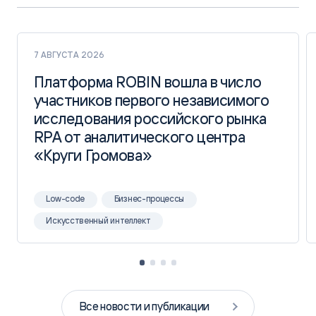
7 АВГУСТА 2026
Платформа ROBIN вошла в число
Платформа ROBIN вошла в число
участников первого независимого
участников первого независимого
исследования российского рынка
исследования российского рынка
RPA от аналитического центра
RPA от аналитического центра
«Круги Громова»
«Круги Громова»
Low-code
Бизнес-процессы
Искусственный интеллект
Все новости и публикации