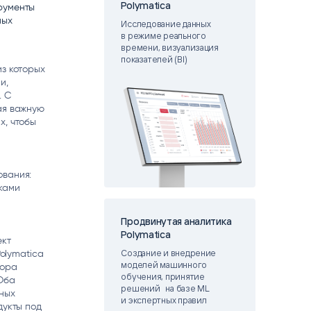
Polymatica
рументы
matica
ных
OCR
Исследование данных
РУМЕНТЫ АНАЛИТИКИ
в режиме реального
РАСПОЗНАВАНИЕ ДАННЫХ
времени, визуализация
показателей (BI)
из которых
и,
. С
ая важную
х, чтобы
ования:
ками
Продвинутая аналитика
Polymatica
ект
Создание и внедрение
Polymatica
моделей машинного
тора
обучения, принятие
Оба
решений на базе ML
ных
и экспертных правил
дукты под