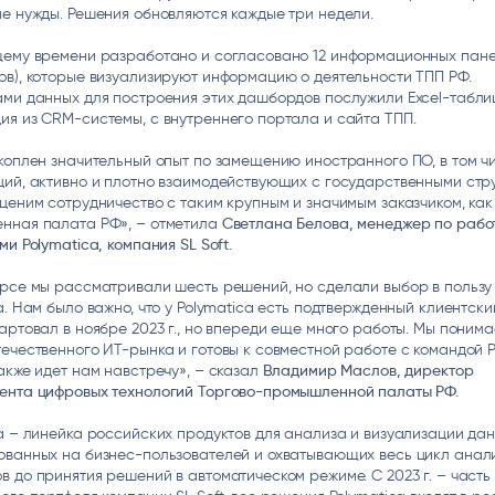
е нужды. Решения обновляются каждые три недели.
щему времени разработано и согласовано 12 информационных пан
в), которые визуализируют информацию о деятельности ТПП РФ.
ми данных для построения этих дашбордов послужили Excel-табли
я из CRM-системы, с внутреннего портала и сайта ТПП.
коплен значительный опыт по замещению иностранного ПО, в том чи
ий, активно и плотно взаимодействующих с государственными стр
ценим сотрудничество с таким крупным и значимым заказчиком, как
нная палата РФ», – отметила
Светлана Белова, менеджер по рабо
ми Polymatica, компания SL Soft.
рсе мы рассматривали шесть решений, но сделали выбор в пользу
a. Нам было важно, что у Polymatica есть подтвержденный клиентски
артовал в ноябре 2023 г., но впереди еще много работы. Мы поним
ечественного ИТ-рынка и готовы к совместной работе с командой P
акже идет нам навстречу», – сказал
Владимир Маслов, директор
ента цифровых технологий Торгово-промышленной палаты РФ.
a – линейка российских продуктов для анализа и визуализации дан
ованных на бизнес-пользователей и охватывающих весь цикл анали
 до принятия решений в автоматическом режиме. С 2023 г. – часть