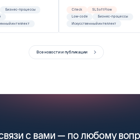
Бизнес-процессы
Citeck
SL Soft Flow
e
Low-code
Бизнес-процессы
венный интеллект
Искусственный интеллект
Все новости и публикации
связи с вами —
по любому воп