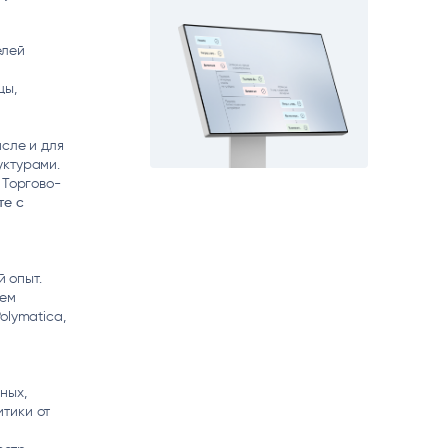
елей
цы,
сле и для
уктурами.
 Торгово-
те с
й опыт.
аем
olymatica,
ных,
тики от