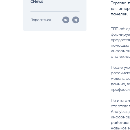
CNews
Торгово-
Цитрос
Citeck
Robovo
для инте
АВТОМАТИЗАЦИЯ ЭДО
LOW-CODE BPM-ПЛАТФОРМА
ГОЛОСОВЫЕ
панелей.
Поделиться
Fundamento
ТПП объед
ВИДЕОАНАЛИТИКА
формирует
И РАСПОЗНАВАНИЕ НА ОСНОВЕ
предостав
ИИ
помощью B
информаци
отслежив
После ухо
российско
модель ра
данных, в
професси
По итогам
стартовал
Analytics
информац
работают
навыков з