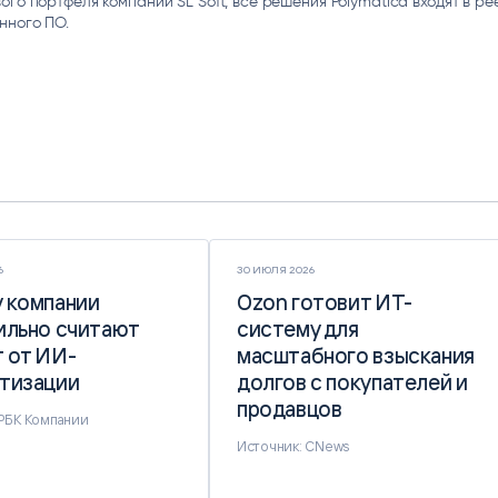
ого портфеля компании SL Soft, все решения Polymatica входят в ре
нного ПО.
6
30 ИЮЛЯ 2026
 компании
 компании
Ozon готовит ИТ-
Ozon готовит ИТ-
ильно считают
ильно считают
систему для
систему для
 от ИИ-
 от ИИ-
масштабного взыскания
масштабного взыскания
тизации
тизации
долгов с покупателей и
долгов с покупателей и
продавцов
продавцов
 РБК Компании
Источник: CNews