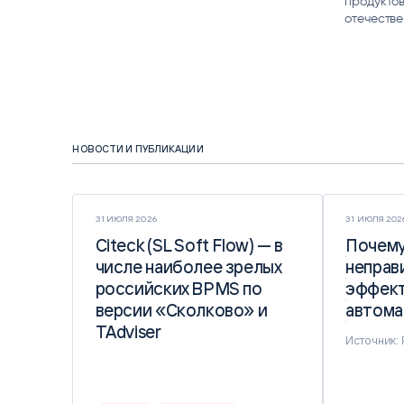
продуктов
отечестве
НОВОСТИ И ПУБЛИКАЦИИ
31 ИЮЛЯ 2026
31 ИЮЛЯ 202
Citeck (SL Soft Flow) — в
Citeck (SL Soft Flow) — в
Почему
Почему
числе наиболее зрелых
числе наиболее зрелых
неправ
неправ
российских BPMS по
российских BPMS по
эффект
эффект
версии «Сколково» и
версии «Сколково» и
автома
автома
TAdviser
TAdviser
Источник: