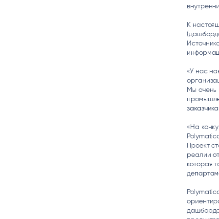
внутренни
К настоя
(дашбордо
Источника
информаци
«У нас на
организац
Мы очень 
промышле
заказчика
«На конку
Polymatic
Проект ст
реалии от
которая т
департам
Polymatic
ориентир
дашбордов