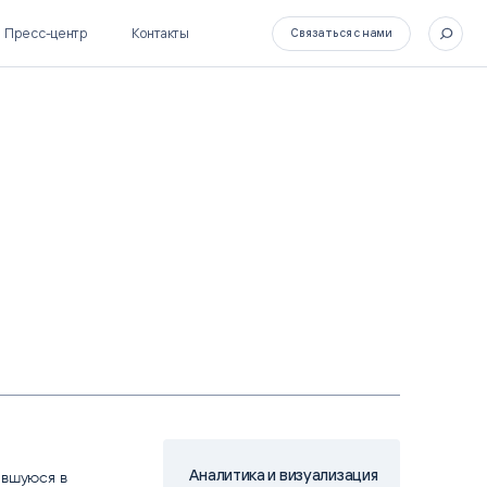
Пресс-центр
Контакты
Связаться с нами
SL Soft Flow
БОСС
BPM + ECM
HR-СИСТЕМЫ
HRM-система БОСС
HCM-система БОСС
Аналитика и визуализация
авшуюся в