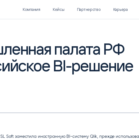
Компания
Кейсы
Партнерство
Карьера
ленная палата РФ
сийское BI-решение
Polymatica EPM
SL Soft AI
ПЛАНИРОВАНИЕ И
AI ДЛЯ ГИПЕРАВТОМАТИЗАЦИИ
БЮДЖЕТИРОВАНИЕ
Нормализация НСИ
Интеллектуальный поиск
IDP
SL Soft заместила иностранную BI-систему Qlik, прежде использов