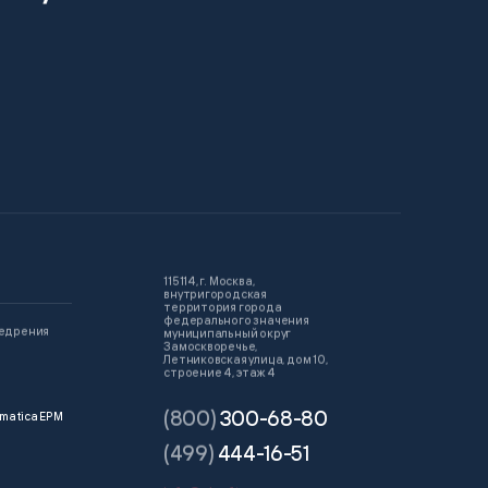
115114, г. Москва,
внутригородская
территория города
федерального значения
недрения
муниципальный округ
Замоскворечье,
Летниковская улица, дом 10,
строение 4, этаж 4
(800)
300-68-80
matica EPM
(499)
444-16-51