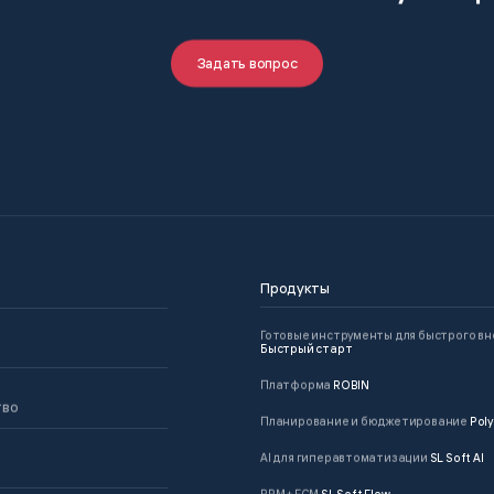
Задать вопрос
Продукты
Готовые инструменты для быстрого в
Быстрый старт
Платформа
ROBIN
тво
Планирование и бюджетирование
Poly
AI для гиперавтоматизации
SL Soft AI