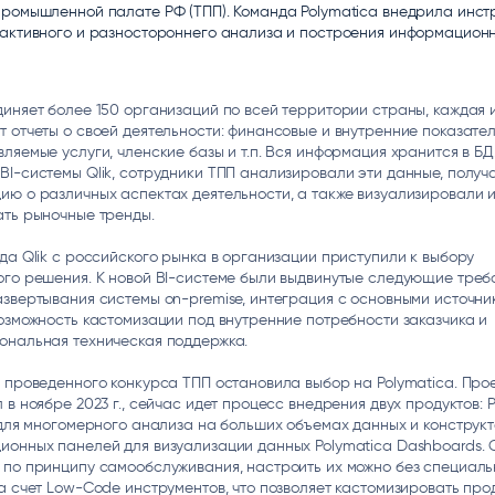
промышленной палате РФ (ТПП). Команда Polymatica внедрила инст
ice
Преферентум
MD Audit
Poly
рактивного и разностороннего анализа и построения информацион
 И ТЕКСТОВЫЕ БОТЫ
ИНТЕЛЛЕКТУАЛЬНАЯ ОБРАБОТКА
КОНТРОЛЬ ОПЕРАЦИОННОЙ
ИНСТ
ТЕКСТА
ДЕЯТЕЛЬНОСТИ
иняет более 150 организаций по всей территории страны, каждая 
 отчеты о своей деятельности: финансовые и внутренние показател
ляемые услуги, членские базы и т.п. Вся информация хранится в БД
I-системы Qlik, сотрудники ТПП анализировали эти данные, получ
ю о различных аспектах деятельности, а также визуализировали и
ать рыночные тренды.
да Qlik с российского рынка в организации приступили к выбору
го решения. К новой BI-системе были выдвинутые следующие треб
звертывания системы on-premise, интеграция с основными источни
озможность кастомизации под внутренние потребности заказчика и
ональная техническая поддержка.
 проведенного конкурса ТПП остановила выбор на Polymatica. Про
 в ноябре 2023 г., сейчас идет процесс внедрения двух продуктов: 
 для многомерного анализа на больших объемах данных и конструк
ионных панелей для визуализации данных Polymatica Dashboards. 
 по принципу самообслуживания, настроить их можно без специаль
а счет Low-Code инструментов, что позволяет кастомизировать про