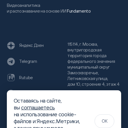
Видеоаналитика
и распознавание на основе ИИ
Fundamento
115114, г. Москва,
Яндекс Дзен
внутригородская
территория города
федерального значения
Telegram
муниципальный округ
Замоскворечье,
Rutube
Летниковская улица,
дом 10, строение 4, этаж 4
VC
Оставаясь на сайте,
(800)
300-68-80
вы
соглашаетесь
Хабр
на использование cookie-
(499)
444-16-51
файлов и Яндекс.Метрики,
OK
info@slsoft.ru