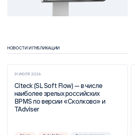
НОВОСТИ И ПУБЛИКАЦИИ
31 ИЮЛЯ 2026
Citeck (SL Soft Flow) — в числе
Citeck (SL Soft Flow) — в числе
наиболее зрелых российских
наиболее зрелых российских
BPMS по версии «Сколково» и
BPMS по версии «Сколково» и
TAdviser
TAdviser