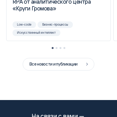
RPA от аналитического центра
RPA от аналитического центра
«Круги Громова»
«Круги Громова»
Low-code
Бизнес-процессы
Искусственный интеллект
Все новости и публикации
На связи с вами —