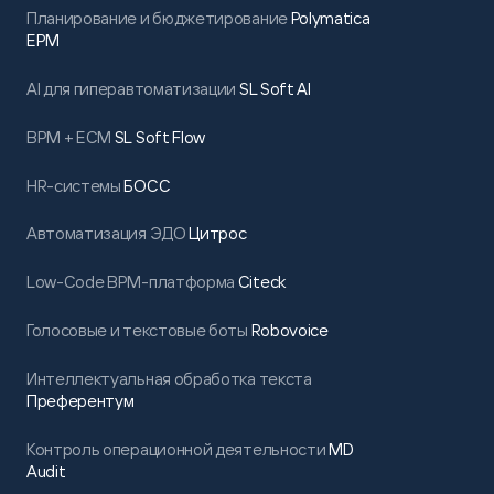
Планирование и бюджетирование
Polymatica
EPM
AI для гиперавтоматизации
SL Soft AI
BPM + ECM
SL Soft Flow
HR-системы
БОСС
Автоматизация ЭДО
Цитрос
Low-Code BPM-платформа
Citeck
Голосовые и текстовые боты
Robovoice
Интеллектуальная обработка текста
Преферентум
Контроль операционной деятельности
MD
Audit