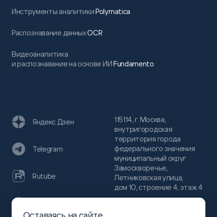
Инструменты аналитики
Polymatica
Распознавание данных
OCR
Видеоаналитика
и распознавание на основе ИИ
Fundamento
115114, г. Москва,
Яндекс Дзен
внутригородская
территория города
федерального значения
Telegram
муниципальный округ
Замоскворечье,
Rutube
Летниковская улица,
дом 10, строение 4, этаж 4
VC
Оставаясь на сайте,