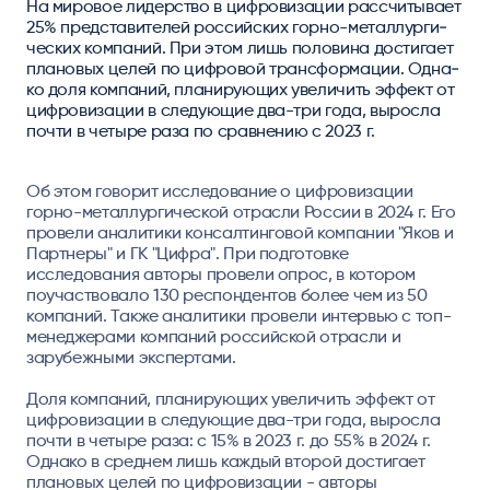
На ми­ровое ли­дерс­тво в циф­ро­виза­ции рас­счи­тывает
25% пред­ста­вите­лей рос­сий­ских гор­но-ме­тал­лур­ги­
чес­ких ком­па­ний. При этом лишь по­лови­на дос­ти­гает
пла­новых це­лей по циф­ро­вой тран­сфор­ма­ции. Од­на­
ко до­ля ком­па­ний, пла­нирую­щих уве­личить эф­фект от
циф­ро­виза­ции в сле­дую­щие два-три го­да, вы­рос­ла
поч­ти в че­тыре ра­за по срав­не­нию с 2023 г.
Об этом говорит исследование о цифровизации
горно-металлургической отрасли России в 2024 г. Его
провели аналитики консалтинговой компании "Яков и
Партнеры" и ГК "Цифра". При подготовке
исследования авторы провели опрос, в котором
поучаствовало 130 респондентов более чем из 50
компаний. Также аналитики провели интервью с топ-
менеджерами компаний российской отрасли и
зарубежными экспертами.
Доля компаний, планирующих увеличить эффект от
цифровизации в следующие два-три года, выросла
почти в четыре раза: с 15% в 2023 г. до 55% в 2024 г.
Однако в среднем лишь каждый второй достигает
плановых целей по цифровизации - авторы