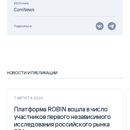
Источник
ComNews
Поделиться
НОВОСТИ И ПУБЛИКАЦИИ
7 АВГУСТА 2026
Платформа ROBIN вошла в число
Платформа ROBIN вошла в число
участников первого независимого
участников первого независимого
исследования российского рынка
исследования российского рынка