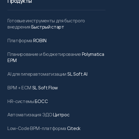
Продукты
Готовые инструменты для быстрого
внедрения
Быстрый старт
Платформа
ROBIN
Планирование и бюджетирование
Polymatica
EPM
AI для гиперавтоматизации
SL Soft AI
BPM + ECM
SL Soft Flow
HR-системы
БОСС
Автоматизация ЭДО
Цитрос
Low-Code BPM-платформа
Citeck