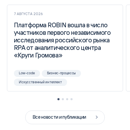
7 АВГУСТА 2026
Платформа ROBIN вошла в число
Платформа ROBIN вошла в число
участников первого независимого
участников первого независимого
исследования российского рынка
исследования российского рынка
RPA от аналитического центра
RPA от аналитического центра
«Круги Громова»
«Круги Громова»
Low-code
Бизнес-процессы
Искусственный интеллект
Все новости и публикации