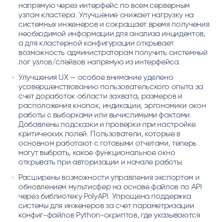
напрямую через интерфейс по всем серверным
узлам кластера. Улучшение снижает нагрузку на
системных инженеров и сокращает время получения
необходимой информации для анализа инцидентов,
а для кластерной конфигурации открывает
возможность администраторам получить системный
лог узлов/слейвов напрямую из интерфейса.
Улучшения UX — особое внимание уделено
усовершенствованию пользовательского опыта за
счет доработок области захвата, размеров и
расположения кнопок, индикации, эргономики окон
работы с выборками или вычислимыми фактами.
Добавлены подсказки и проверки при настройке
критических полей. Пользователи, которые в
основном работают с готовыми отчетами, теперь
могут выбрать, какое функциональное окно
открывать при авторизации и начале работы.
Расширены возможности управления экспортом и
обновлением мультисфер на основе файлов по API
через библиотеку PolyAPI. Упрощена поддержка
системы для инженеров за счет параметризации
конфиг-файлов Python-скриптов, где указываются