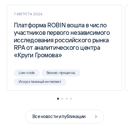
7 АВГУСТА 2026
Платформа ROBIN вошла в число
Платформа ROBIN вошла в число
участников первого независимого
участников первого независимого
исследования российского рынка
исследования российского рынка
RPA от аналитического центра
RPA от аналитического центра
«Круги Громова»
«Круги Громова»
Low-code
Бизнес-процессы
Искусственный интеллект
Все новости и публикации