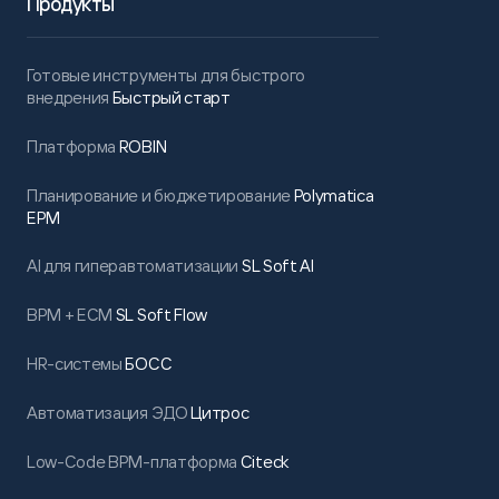
Продукты
Готовые инструменты для быстрого
внедрения
Быстрый старт
Платформа
ROBIN
Планирование и бюджетирование
Polymatica
EPM
AI для гиперавтоматизации
SL Soft AI
BPM + ECM
SL Soft Flow
HR-системы
БОСС
Автоматизация ЭДО
Цитрос
Low-Code BPM-платформа
Citeck