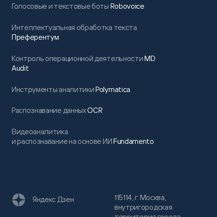
Голосовые и текстовые боты
Robovoice
Интеллектуальная обработка текста
Преферентум
Контроль операционной деятельности
MD
Audit
Инструменты аналитики
Polymatica
Распознавание данных
OCR
Видеоаналитика
и распознавание на основе ИИ
Fundamento
115114, г. Москва,
Яндекс Дзен
внутригородская
территория города