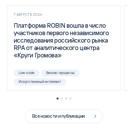
7 АВГУСТА 2026
Платформа ROBIN вошла в число
Платформа ROBIN вошла в число
участников первого независимого
участников первого независимого
исследования российского рынка
исследования российского рынка
RPA от аналитического центра
RPA от аналитического центра
«Круги Громова»
«Круги Громова»
Low-code
Бизнес-процессы
Искусственный интеллект
Все новости и публикации