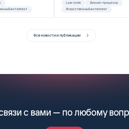
e
Low-code
Бизнес-процессы
венный интеллект
Искусственный интеллект
Все новости и публикации
связи с вами —
по любому воп