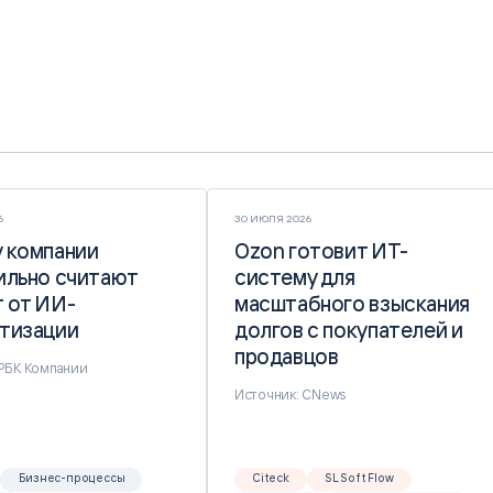
6
30 ИЮЛЯ 2026
 компании
 компании
Ozon готовит ИТ-
Ozon готовит ИТ-
ильно считают
ильно считают
систему для
систему для
 от ИИ-
 от ИИ-
масштабного взыскания
масштабного взыскания
тизации
тизации
долгов с покупателей и
долгов с покупателей и
продавцов
продавцов
 РБК Компании
Источник: CNews
Бизнес-процессы
Citeck
SL Soft Flow