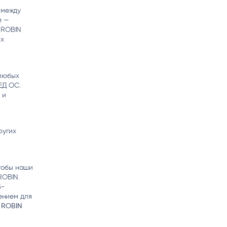
 между
и —
 ROBIN
ых
 любых
ЕД ОС.
 и
ругих
тобы наши
ROBIN.
б-
ением для
 ROBIN