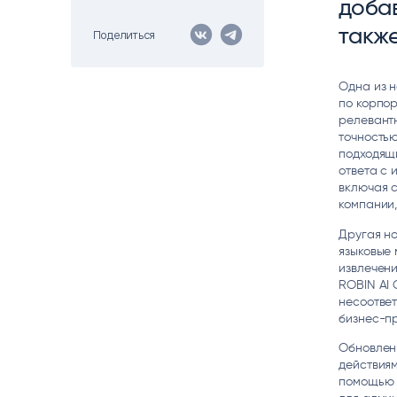
доба
Цитрос
Citeck
Robovo
такж
Поделиться
АВТОМАТИЗАЦИЯ ЭДО
LOW-CODE BPM-ПЛАТФОРМА
ГОЛОСОВЫЕ
Fundamento
Одна из н
по корпор
ВИДЕОАНАЛИТИКА
И РАСПОЗНАВАНИЕ НА ОСНОВЕ
релевантн
ИИ
точностью
подходящи
ответа с 
включая с
компании,
Другая н
языковые 
извлечени
ROBIN AI 
несоответ
бизнес-п
Обновлен
действиям
помощью 