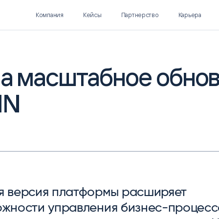
Компания
Кейсы
Партнерство
Карьера
ла масштабное обно
IN
Polymatica EPM
SL Soft AI
ПЛАНИРОВАНИЕ И
AI ДЛЯ ГИПЕРАВТОМАТИЗАЦИИ
БЮДЖЕТИРОВАНИЕ
Нормализация НСИ
Интеллектуальный поиск
IDP
я версия платформы расширяет
ожности управления бизнес-процесс