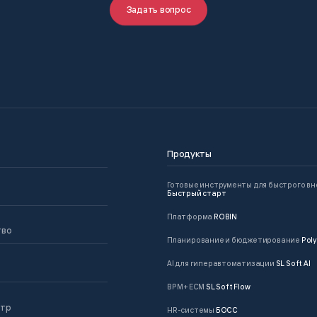
Задать вопрос
Продукты
Готовые инструменты для быстрого в
Быстрый старт
Платформа
ROBIN
тво
Планирование и бюджетирование
Poly
AI для гиперавтоматизации
SL Soft AI
BPM + ECM
SL Soft Flow
нтр
HR-системы
БОСС