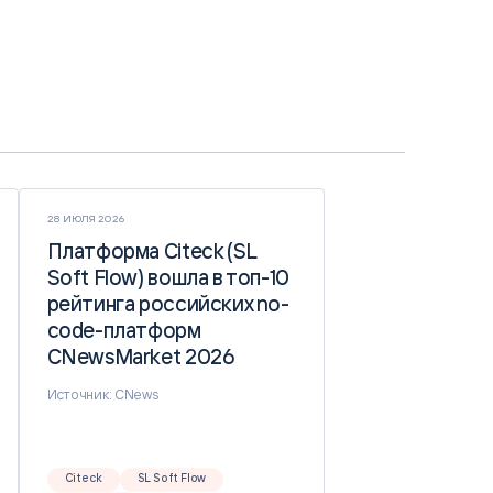
28 ИЮЛЯ 2026
Платформа Citeck (SL
Платформа Citeck (SL
Soft Flow) вошла в топ-10
Soft Flow) вошла в топ-10
рейтинга российских no-
рейтинга российских no-
code-платформ
code-платформ
CNewsMarket 2026
CNewsMarket 2026
Источник: CNews
Citeck
SL Soft Flow