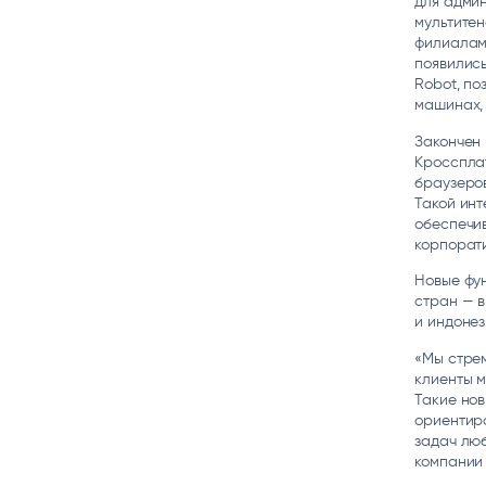
для адми
мультитен
филиалам
появились
Robot, по
машинах,
Закончен 
Кросспла
браузеров
Такой инт
обеспечи
корпорати
Новые фун
стран — в
и индонез
«Мы стре
клиенты м
Такие нов
ориентир
задач лю
компании 