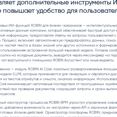
вляет дополнительные инструменты И
ice
Преферентум
MD Audit
Poly
е повышает удобство для пользовате
 И ТЕКСТОВЫЕ БОТЫ
ИНТЕЛЛЕКТУАЛЬНАЯ ОБРАБОТКА
КОНТРОЛЬ ОПЕРАЦИОННОЙ
ИНСТ
ТЕКСТА
ДЕЯТЕЛЬНОСТИ
овых ИИ-функций ROBIN для бизнес-заказчиков — интеллектуальны
ативным данным компании, который обеспечивает быстрый доступ 
ой информации, предоставляя ответы на запросы пользователей с
. Процесс включает автоматическую предобработку данных, поиск
х частей текста в базах знаний или других источниках и формиро
использованием встроенной большой языковой модели. Готовое соо
сылки на исходные документы, выводится через мессенджер на по
 чат виртуального помощника ROBIN.Ассистент или иные виджеты.
овинка — модуль ROBIN AI Core: локально-разворачиваемые больши
модели (LLM), которые применяются для генерации и обработки док
я из текстов атрибутов и смысла, анализа информации. Использов
Core минимизирует негативные последствия от пропущенных ошибо
ствий при проверке документов, сокращает затраты и сроки выпо
роцессов.
ный конструктор процессов ROBIN BPM упростил управление скво
и, добавлена возможность их настройки через API и экранные фор
готовых блоков-действий. Оркестратор платформы ROBIN, предна