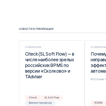
НОВОСТИ И ПУБЛИКАЦИИ
31 ИЮЛЯ 2026
31 ИЮЛЯ 202
Citeck (SL Soft Flow) — в
Citeck (SL Soft Flow) — в
Почему
Почему
числе наиболее зрелых
числе наиболее зрелых
неправ
неправ
российских BPMS по
российских BPMS по
эффект
эффект
версии «Сколково» и
версии «Сколково» и
автома
автома
TAdviser
TAdviser
Источник:
Citeck
SL Soft Flow
Бизнес-процессы
ROBIN