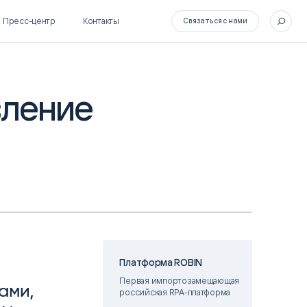
Пресс-центр
Контакты
Связаться с нами
вление
SL Soft Flow
БОСС
BPM + ECM
HR-СИСТЕМЫ
HRM-система БОСС
HCM-система БОСС
Платформа ROBIN
Первая импортозамещающая
ами,
российская RPA-платформа