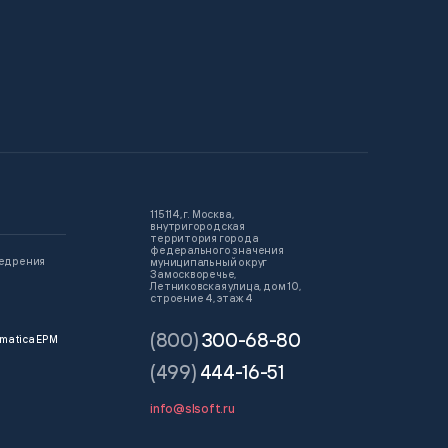
115114, г. Москва,
внутригородская
территория города
федерального значения
недрения
муниципальный округ
Замоскворечье,
Летниковская улица, дом 10,
строение 4, этаж 4
(800)
300-68-80
matica EPM
(499)
444-16-51
info@slsoft.ru