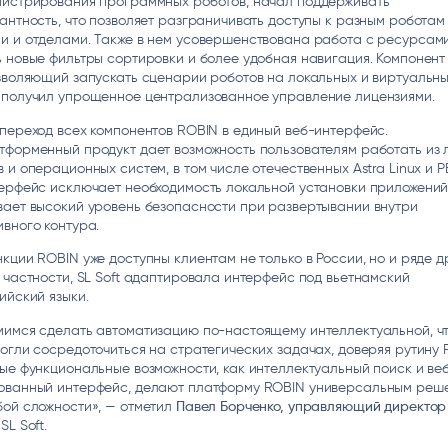
нистрирования программных роботов, начал поддерживать
антность, что позволяет разграничивать доступы к разным роботам
и и отделами. Также в нем усовершенствована работа с ресурсам
 новые фильтры сортировки и более удобная навигация. Компонент
зволяющий запускать сценарии роботов на локальных и виртуальн
 получил упрощенное централизованное управление лицензиями.
переход всех компонентов ROBIN в единый веб-интерфейс.
тформенный продукт дает возможность пользователям работать из
 и операционных систем, в том числе отечественных Astra Linux и Р
ерфейс исключает необходимость локальной установки приложений
вает высокий уровень безопасности при развертывании внутри
вного контура.
кции ROBIN уже доступны клиентам не только в России, но и ряде д
 частности, SL Soft адаптировала интерфейс под вьетнамский
ийский языки.
мимся сделать автоматизацию по-настоящему интеллектуальной, ч
огли сосредоточиться на стратегических задачах, доверяя рутину 
ые функциональные возможности, как интеллектуальный поиск и ве
ованный интерфейс, делают платформу ROBIN универсальным реш
бой сложности», — отметил
Павел Борченко, управляющий директор
SL Soft.