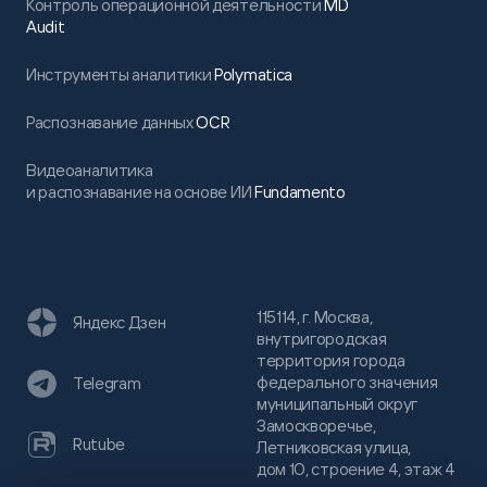
Контроль операционной деятельности
MD
Audit
Инструменты аналитики
Polymatica
Распознавание данных
OCR
Видеоаналитика
и распознавание на основе ИИ
Fundamento
115114, г. Москва,
Яндекс Дзен
внутригородская
территория города
федерального значения
Telegram
муниципальный округ
Замоскворечье,
Rutube
Летниковская улица,
дом 10, строение 4, этаж 4