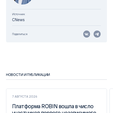
Источник
CNews
Поделиться
НОВОСТИ И ПУБЛИКАЦИИ
7 АВГУСТА 2026
Платформа ROBIN вошла в число
Платформа ROBIN вошла в число
участников первого независимого
участников первого независимого