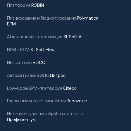
Платформа
ROBIN
Планирование и бюджетирование
Polymatica
EPM
AI для гиперавтоматизации
SL Soft AI
BPM + ECM
SL Soft Flow
HR-системы
БОСС
Автоматизация ЭДО
Цитрос
Low-Code BPM-платформа
Citeck
Голосовые и текстовые боты
Robovoice
Интеллектуальная обработка текста
Преферентум