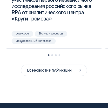
исследования российского рынка
исследования российского рынка
RPA от аналитического центра
RPA от аналитического центра
«Круги Громова»
«Круги Громова»
Low-code
Бизнес-процессы
Искусственный интеллект
Все новости и публикации