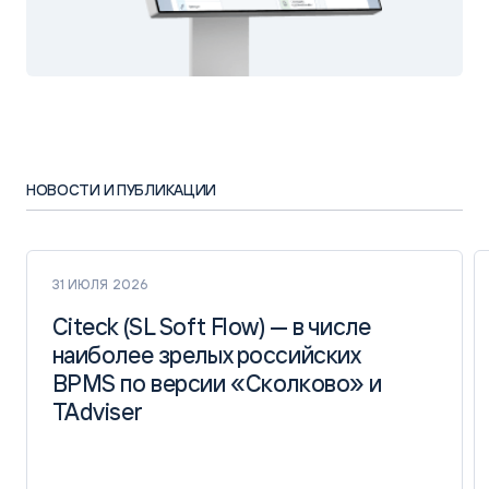
НОВОСТИ И ПУБЛИКАЦИИ
31 ИЮЛЯ 2026
Citeck (SL Soft Flow) — в числе
Citeck (SL Soft Flow) — в числе
наиболее зрелых российских
наиболее зрелых российских
BPMS по версии «Сколково» и
BPMS по версии «Сколково» и
TAdviser
TAdviser