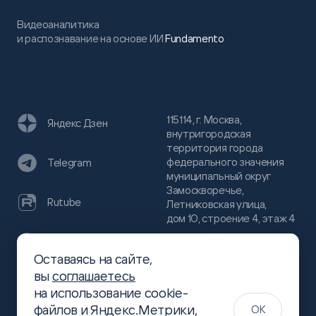
Видеоаналитика
и распознавание на основе ИИ
Fundamento
115114, г. Москва,
Яндекс Дзен
внутригородская
территория города
федерального значения
Telegram
муниципальный округ
Замоскворечье,
Rutube
Летниковская улица,
дом 10, строение 4, этаж 4
VC
Оставаясь на сайте,
(800)
300-68-80
вы
соглашаетесь
Хабр
на использование cookie-
(499)
444-16-51
файлов и Яндекс.Метрики,
OK