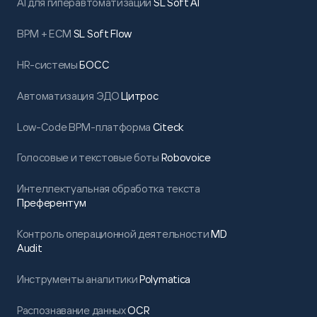
AI для гиперавтоматизации
SL Soft AI
BPM + ECM
SL Soft Flow
HR-системы
БОСС
Автоматизация ЭДО
Цитрос
Low-Code BPM-платформа
Citeck
Голосовые и текстовые боты
Robovoice
Интеллектуальная обработка текста
Преферентум
Контроль операционной деятельности
MD
Audit
Инструменты аналитики
Polymatica
Распознавание данных
OCR