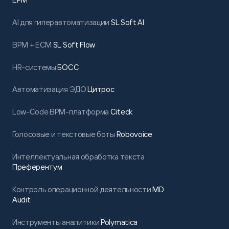
AI для гиперавтоматизации
SL Soft AI
BPM + ECM
SL Soft Flow
HR-системы
БОСС
Автоматизация ЭДО
Цитрос
Low-Code BPM-платформа
Citeck
Голосовые и текстовые боты
Robovoice
Интеллектуальная обработка текста
Преферентум
Контроль операционной деятельности
MD
Audit
Инструменты аналитики
Polymatica