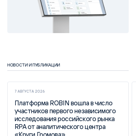
НОВОСТИ И ПУБЛИКАЦИИ
7 АВГУСТА 2026
Платформа ROBIN вошла в число
Платформа ROBIN вошла в число
участников первого независимого
участников первого независимого
исследования российского рынка
исследования российского рынка
RPA от аналитического центра
RPA от аналитического центра
«Круги Громова»
«Круги Громова»