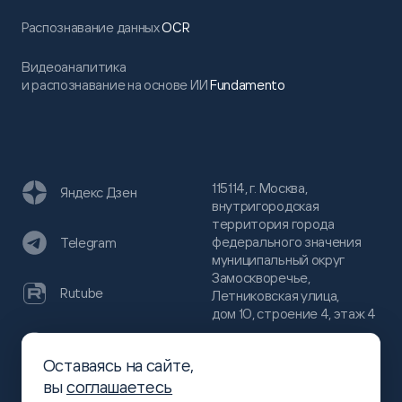
Распознавание данных
OCR
Видеоаналитика
и распознавание на основе ИИ
Fundamento
115114, г. Москва,
Яндекс Дзен
внутригородская
территория города
федерального значения
Telegram
муниципальный округ
Замоскворечье,
Rutube
Летниковская улица,
дом 10, строение 4, этаж 4
VC
Оставаясь на сайте,
(800)
300-68-80
вы
соглашаетесь
Хабр