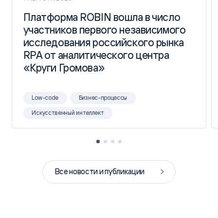
Платформа ROBIN вошла в число
Платформа ROBIN вошла в число
участников первого независимого
участников первого независимого
исследования российского рынка
исследования российского рынка
RPA от аналитического центра
RPA от аналитического центра
«Круги Громова»
«Круги Громова»
Low-code
Бизнес-процессы
Искусственный интеллект
Все новости и публикации