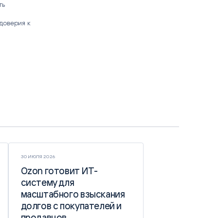
ть
доверия к
30 ИЮЛЯ 2026
Ozon готовит ИТ-
Ozon готовит ИТ-
систему для
систему для
масштабного взыскания
масштабного взыскания
долгов с покупателей и
долгов с покупателей и
продавцов
продавцов