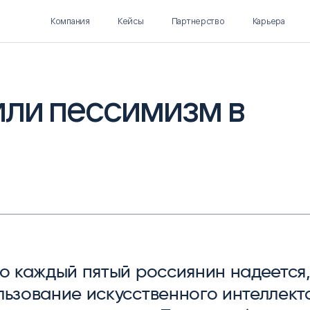
Компания
Кейсы
Партнерство
Карьера
или пессимизм в
Polymatica EPM
SL Soft AI
ПЛАНИРОВАНИЕ И
AI ДЛЯ ГИПЕРАВТОМАТИЗАЦИИ
БЮДЖЕТИРОВАНИЕ
Нормализация НСИ
Интеллектуальный поиск
IDP
ко каж­дый пя­тый рос­сия­нин на­деет­ся
ь­зо­вание ис­кусс­твен­но­го ин­тел­лек­