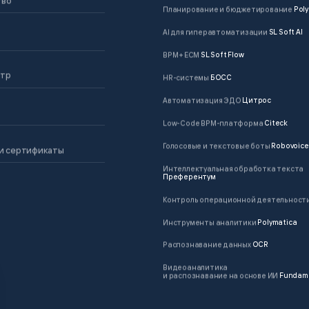
Планирование и бюджетирование
Poly
AI для гиперавтоматизации
SL Soft AI
BPM + ECM
SL Soft Flow
нтр
HR-системы
БОСС
Автоматизация ЭДО
Цитрос
Low-Code BPM-платформа
Citeck
Голосовые и текстовые боты
Robovoice
и сертификаты
Интеллектуальная обработка текста
Преферентум
Контроль операционной деятельност
Инструменты аналитики
Polymatica
Распознавание данных
OCR
Видеоаналитика
и распознавание на основе ИИ
Fundam