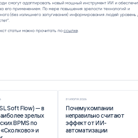
юди смогут адаптировать новый мощный инструмент ИИ и обеспечи
за его применением. По мере повышения зрелости технологий и
ного (без излишнего запугивания) информирования людей уровень 
тет".
кст статьи можно прочитать по
ссылке
.
6
31 ИЮЛЯ 2026
(SL Soft Flow) — в
(SL Soft Flow) — в
Почему компании
Почему компании
наиболее зрелых
наиболее зрелых
неправильно считают
неправильно считают
ских BPMS по
ских BPMS по
эффект от ИИ-
эффект от ИИ-
 «Сколково» и
 «Сколково» и
автоматизации
автоматизации
r
r