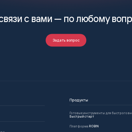
связи с вами —
по любому воп
Задать вопрос
Продукты
Готовые инструменты для быстрого в
Быстрый старт
Платформа
ROBIN
тво