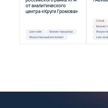
от аналитического
от аналитического
центра «Круги Громова»
центра «Круги Громова»
Citeck
Бизнес-
Low-code
Бизнес-процессы
Искусст
Искусственный интеллект
Low-cod