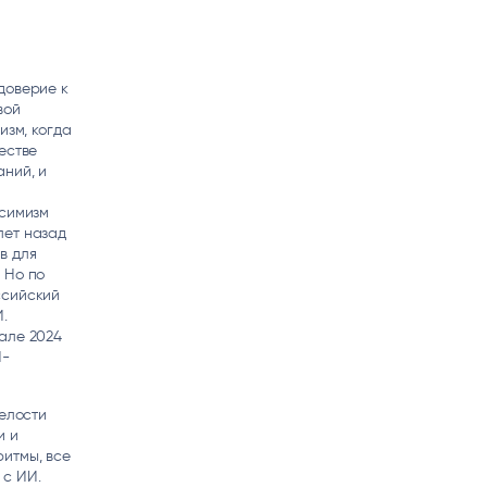
доверие к
вой
изм, когда
естве
ний, и
ссимизм
лет назад
в для
 Но по
ссийский
.
але 2024
И-
релости
и и
итмы, все
 с ИИ.