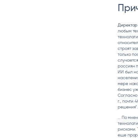
При
Директор 
любым тех
технологи
относител
строят за
только по
случается
россиян п
ИИ был на
населения
мере нако
бизнес уж
Согласно 
г., почти
решения"
... По мн
технолог
рисками. 
еще прор