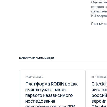
Однако л
контроль 
качествен
ИИ возрас
Полный те
НОВОСТИ И ПУБЛИКАЦИИ
7 АВГУСТА 2026
31 ИЮЛЯ 202
Платформа ROBIN вошла
Платформа ROBIN вошла
Citeck 
Citeck 
в число участников
в число участников
числе 
числе 
первого независимого
первого независимого
россий
россий
исследования
исследования
версии
версии
российского рынка RPA
российского рынка RPA
TAdvise
TAdvise