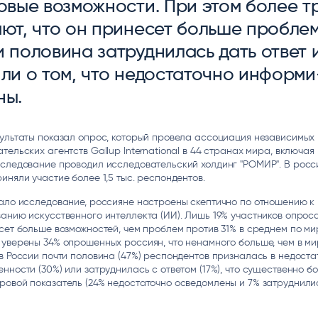
о­вые воз­мож­нос­ти. При этом бо­лее тр
ice
Преферентум
MD Audit
Poly
ают, что он при­несет боль­ше проб­лем
 И ТЕКСТОВЫЕ БОТЫ
ИНТЕЛЛЕКТУАЛЬНАЯ ОБРАБОТКА
КОНТРОЛЬ ОПЕРАЦИОННОЙ
ИНСТ
ТЕКСТА
ДЕЯТЕЛЬНОСТИ
и по­лови­на зат­руд­ни­лась дать от­вет
­ли о том, что не­дос­та­точ­но ин­фор­ми
ны.
ультаты показал опрос, который провела ассоциация независимых
тельских агентств Gallup International в 44 странах мира, включая
сследование проводил исследовательский холдинг "РОМИР". В росс
иняли участие более 1,5 тыс. респондентов.
ало исследование, россияне настроены скептично по отношению к
анию искусственного интеллекта (ИИ). Лишь 19% участников опроса
сет больше возможностей, чем проблем против 31% в среднем по мир
уверены 34% опрошенных россиян, что ненамного больше, чем в мир
в России почти половина (47%) респондентов призналась в недоста
нности (30%) или затруднилась с ответом (17%), что существенно б
овой показатель (24% недостаточно осведомлены и 7% затруднили