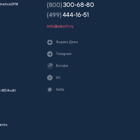
(800)
300-68-80
matica EPM
(499)
444-16-51
info@slsoft.ru
Яндекс Дзен
Telegram
Rutube
VC
Хабр
и
MD Audit
ento