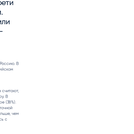
е­ти
matica
OCR
.
РУМЕНТЫ АНАЛИТИКИ
РАСПОЗНАВАНИЕ ДАННЫХ
 или
­
 Россию. В
ийском
 считают,
у. В
е (38%).
точной
ольше, чем
сь с