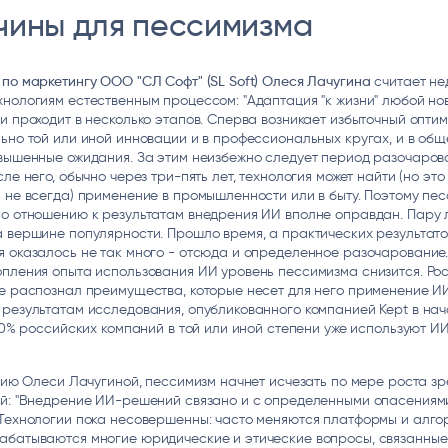
чины для пессимизма
по маркетингу ООО "СЛ Софт" (SL Soft) Олеся Лачугина
считает не
нологиям естественным процессом: "Адаптация "к жизни" любой но
и проходит в несколько этапов. Сперва возникает избыточный оптим
ьно той или иной инновации и в профессиональных кругах, и в общ
вышенные ожидания. За этим неизбежно следует период разочарова
сле него, обычно через три-пять лет, технология может найти (но это
 не всегда) применение в промышленности или в быту. Поэтому пе
о отношению к результатам внедрения ИИ вполне оправдан. Пару 
 вершине популярности. Прошло время, а практических результато
 оказалось не так много - отсюда и определенное разочарование.
пления опыта использования ИИ уровень пессимизма снизится. Ро
е распознал преимущества, которые несет для него применение ИИ
результатам исследования, опубликованного компанией Kept в нач
 40% российских компаний в той или иной степени уже используют И
.
ению Олеси Лачугиной, пессимизм начнет исчезать по мере роста з
ий: "Внедрение ИИ-решений связано и с определенными опасениям
Технологии пока несовершенны: часто меняются платформы и алгор
абатываются многие юридические и этические вопросы, связанные