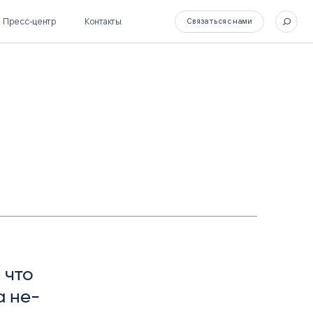
Пресс-центр
Контакты
Связаться с нами
SL Soft Flow
БОСС
BPM + ECM
HR-СИСТЕМЫ
HRM-система БОСС
HCM-система БОСС
, что
та не­