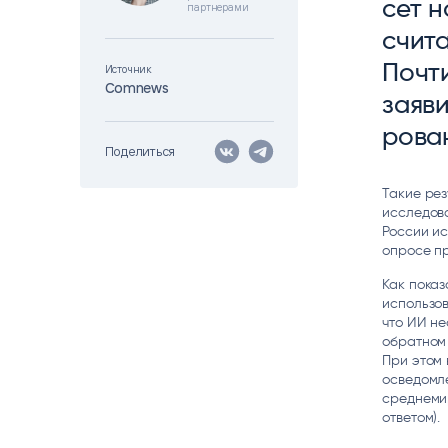
сет н
партнерами
Цитрос
Citeck
Robovo
счи­т
АВТОМАТИЗАЦИЯ ЭДО
LOW-CODE BPM-ПЛАТФОРМА
ГОЛОСОВЫЕ
Поч­т
Источник
Comnews
Fundamento
зая­ви
ВИДЕОАНАЛИТИКА
И РАСПОЗНАВАНИЕ НА ОСНОВЕ
рова­
ИИ
Поделиться
Такие рез
исследова
России и
опросе пр
Как показ
использов
что ИИ не
обратном 
При этом 
осведомле
среднемир
ответом).