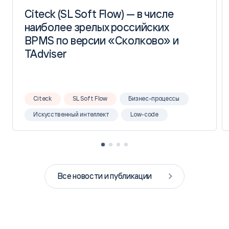
Citeck (SL Soft Flow) — в числе
Citeck (SL Soft Flow) — в числе
наиболее зрелых российских
наиболее зрелых российских
BPMS по версии «Сколково» и
BPMS по версии «Сколково» и
TAdviser
TAdviser
Citeck
SL Soft Flow
Бизнес-процессы
Искусственный интеллект
Low-code
Все новости и публикации