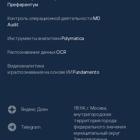
Преферентум
Контроль операционной деятельности
MD
Audit
Инструменты аналитики
Polymatica
Распознавание данных
OCR
Видеоаналитика
и распознавание на основе ИИ
Fundamento
115114, г. Москва,
Яндекс Дзен
внутригородская
территория города
федерального значения
Telegram
муниципальный округ
Замоскворечье,