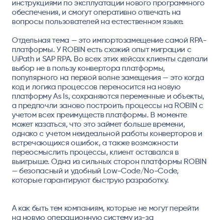
инструкциями по эксплуатации нового программного
обеспечения, и смогут оперативно отвечать на
вопросы пользователей на естественном языке.
Отдельная тема — это импортозамещение самой RPA-
платформы. У ROBIN есть схожий опыт миграции с
UiPath и SAP RPA. Во всех этих кейсах клиенты сделали
выбор не в пользу конвертора платформы,
популярного на первой волне замещения — это когда
код и логика процессов переносится на новую
платформу As Is, сохраняются переменные и объекты,
а предпочли заново построить процессы на ROBIN с
учетом всех преимуществ платформы. В моменте
может казаться, что это займет больше времени,
однако с учетом неидеальной работы конверторов и
встречающихся ошибок, а также возможности
переосмыслить процессы, клиент оставался в
выигрыше. Одна из сильных сторон платформы ROBIN
— безопасный и удобный Low-Code/No-Code,
которые гарантируют быструю разработку.
А как быть тем компаниям, которые не могут перейти
на новую операционную систему из-за