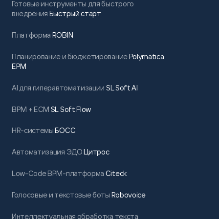
Готовые инструменты для быстрого
внедрения
Быстрый старт
Платформа
ROBIN
Планирование и бюджетирование
Polymatica
EPM
AI для гиперавтоматизации
SL Soft AI
BPM + ECM
SL Soft Flow
HR-системы
БОСС
Автоматизация ЭДО
Цитрос
Low-Code BPM-платформа
Citeck
Голосовые и текстовые боты
Robovoice
Интеллектуальная обработка текста