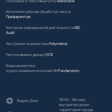
Голосовые и текстовые боты
Robovoice
Интеллектуальная обработка текста
Преферентум
Контроль операционной деятельности
MD
Audit
Инструменты аналитики
Polymatica
Распознавание данных
OCR
Видеоаналитика
и распознавание на основе ИИ
Fundamento
115114, г. Москва,
Яндекс Дзен
внутригородская
территория города