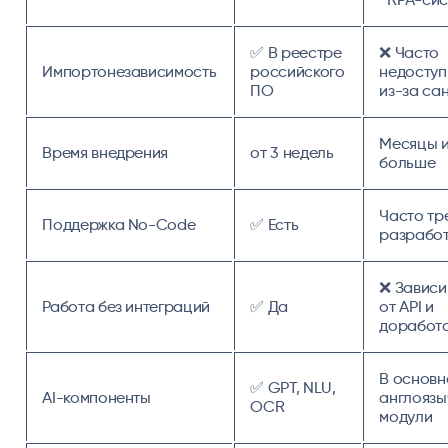
✅ В реестре
❌ Часто
Импортонезависимость
российского
недосту
ПО
из-за са
Месяцы 
Время внедрения
от 3 недель
больше
Часто тр
Поддержка No-Code
✅ Есть
разработ
❌ Зависи
Работа без интеграций
✅ Да
от API и
доработ
В основн
✅ GPT, NLU,
AI-компоненты
англояз
OCR
модули