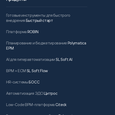
Готовые инструменты для быстрого
внедрения
Быстрый старт
Платформа
ROBIN
Планирование и бюджетирование
Polymatica
EPM
AI для гиперавтоматизации
SL Soft AI
BPM + ECM
SL Soft Flow
HR-системы
БОСС
Автоматизация ЭДО
Цитрос
Low-Code BPM-платформа
Citeck