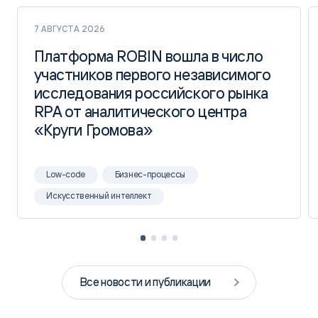
7 АВГУСТА 2026
Платформа ROBIN вошла в число
Платформа ROBIN вошла в число
участников первого независимого
участников первого независимого
исследования российского рынка
исследования российского рынка
RPA от аналитического центра
RPA от аналитического центра
«Круги Громова»
«Круги Громова»
Low-code
Бизнес-процессы
Искусственный интеллект
Все новости и публикации